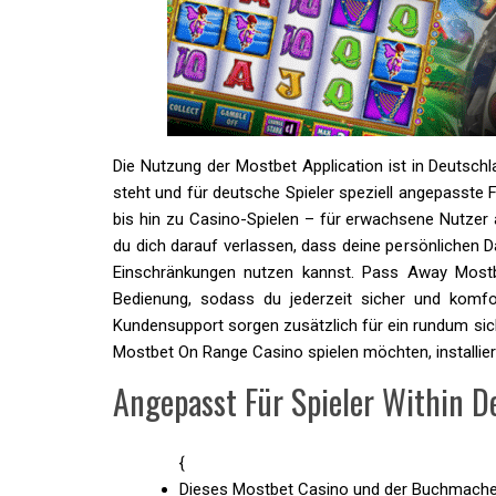
Die Nutzung der Mostbet Application ist in Deutsch
steht und für deutsche Spieler speziell angepasste 
bis hin zu Casino-Spielen – für erwachsene Nutzer 
du dich darauf verlassen, dass deine persönlichen 
Einschränkungen nutzen kannst. Pass Away Mostbet 
Bedienung, sodass du jederzeit sicher und komfo
Kundensupport sorgen zusätzlich für ein rundum sich
Mostbet On Range Casino spielen möchten, installier
Angepasst Für Spieler Within D
{
Dieses Mostbet Casino und der Buchmacher i