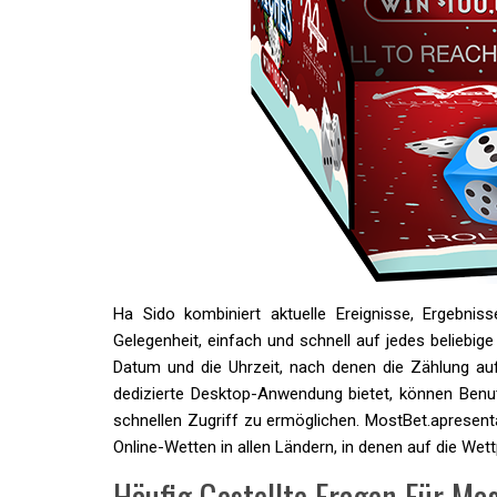
Ha Sido kombiniert aktuelle Ereignisse, Ergebni
Gelegenheit, einfach und schnell auf jedes beliebig
Datum und die Uhrzeit, nach denen die Zählung au
dedizierte Desktop-Anwendung bietet, können Benut
schnellen Zugriff zu ermöglichen. MostBet.apresentan
Online-Wetten in allen Ländern, in denen auf die Wet
Häufig Gestellte Fragen Für Mo