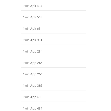
1win Apk 424
1win Apk 568
1win Apk 63
1win Apk 961
1win App 234
1win App 255
1win App 266
1win App 385
1win App 53
1win App 631