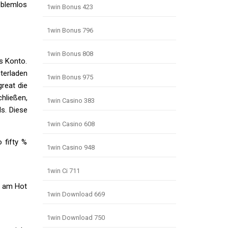
oblemlos
1win Bonus 423
1win Bonus 796
1win Bonus 808
s Konto.
terladen
1win Bonus 975
reat die
hließen,
1win Casino 383
s. Diese
1win Casino 608
 fifty %
1win Casino 948
1win Ci 711
r am Hot
1win Download 669
1win Download 750