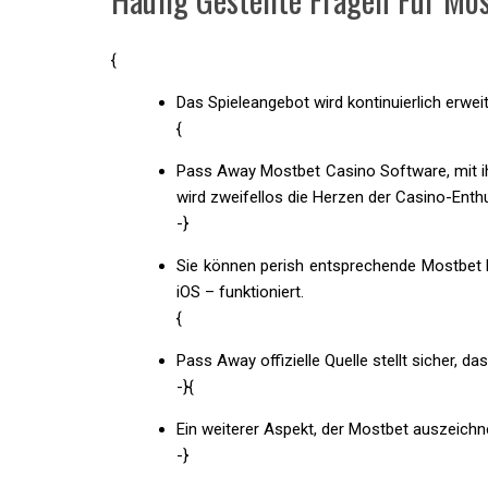
{
Das Spieleangebot wird kontinuierlich erwe
{
Pass Away Mostbet Casino Software, mit ih
wird zweifellos die Herzen der Casino-Enth
-}
Sie können perish entsprechende Mostbet 
iOS – funktioniert.
{
Pass Away offizielle Quelle stellt sicher, d
-}{
Ein weiterer Aspekt, der Mostbet auszeichne
-}