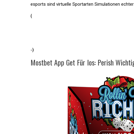
esports sind virtuelle Sportarten Simulationen echte
{
-}
Mostbet App Get Für Ios: Perish Wicht