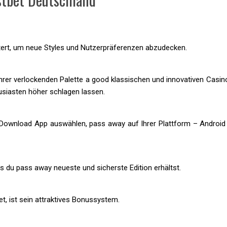
itert, um neue Styles und Nutzerpräferenzen abzudecken.
rer verlockenden Palette a good klassischen und innovativen Casino
usiasten höher schlagen lassen.
Download App auswählen, pass away auf Ihrer Plattform – Android
ass du pass away neueste und sicherste Edition erhältst.
t, ist sein attraktives Bonussystem.