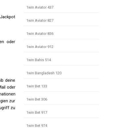
1win Aviator 437
 Jackpot
1win Aviator 827
1win Aviator 836
ten oder
1win Aviator 912
1win Bahis 514
1win Bangladesh 120
ib deine
1win Bet 133
ail oder
mationen
1win Bet 306
gien zur
ugriff zu
1win Bet 917
1win Bet 974