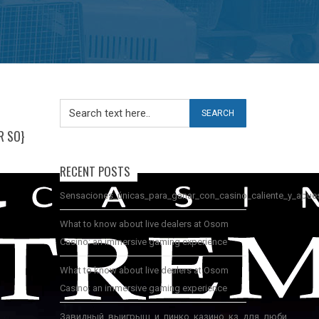
R SO}
RECENT POSTS
Sensaciones_únicas_para_ganar_con_casino_caliente_y_apue
What to know about live dealers at Osom
Casino: an immersive gaming experience
What to know about live dealers at Osom
Casino: an immersive gaming experience
Завидный_выигрыш_и_пинко_казино_кз_для_люби