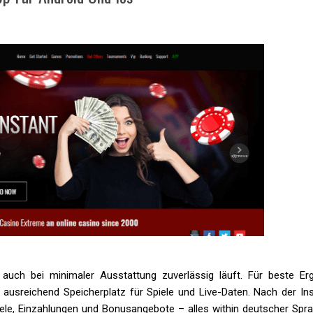
auch bei minimaler Ausstattung zuverlässig läuft. Für beste Er
ausreichend Speicherplatz für Spiele und Live-Daten. Nach der Inst
iele, Einzahlungen und Bonusangebote – alles within deutscher Spr