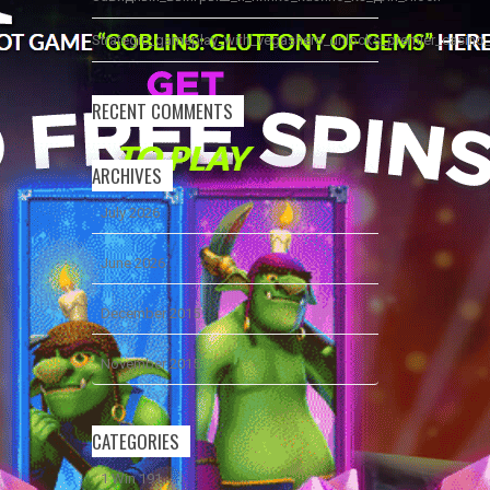
Strategic_gameplay_with_vegashero_unlocks_premier_casino
RECENT COMMENTS
ARCHIVES
July 2026
June 2026
December 2015
November 2015
CATEGORIES
1 Win 191