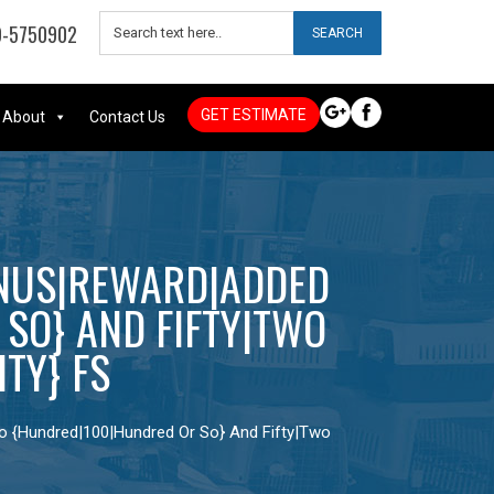
9-5750902
GET ESTIMATE
About
Contact Us
BONUS|REWARD|ADDED
SO} AND FIFTY|TWO
TY} FS
wo {Hundred|100|Hundred Or So} And Fifty|Two