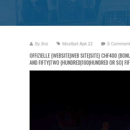
By
Xriz
Mostbet Apk 22
0 Comment
OFFIZIELLE {WEBSITE|WEB SITE|SITE} CHF400 {B
AND FIFTY|TWO {HUNDRED|100|HUNDRED OR SO} FIF