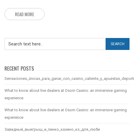
READ MORE
RECENT POSTS
Sensaciones_únicas_para_ganar_con_casino_caliente_y_apuestas_deport
What to know about live dealers at Osom Casino: an immersive gaming
experience
What to know about live dealers at Osom Casino: an immersive gaming
experience
Завидный_выигрыш_и_пинко_казино_кз_для_люби