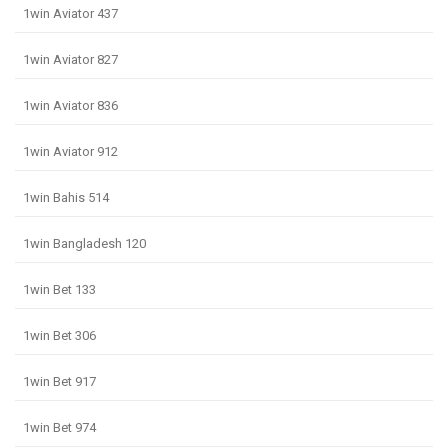
1win Aviator 437
1win Aviator 827
1win Aviator 836
1win Aviator 912
1win Bahis 514
1win Bangladesh 120
1win Bet 133
1win Bet 306
1win Bet 917
1win Bet 974