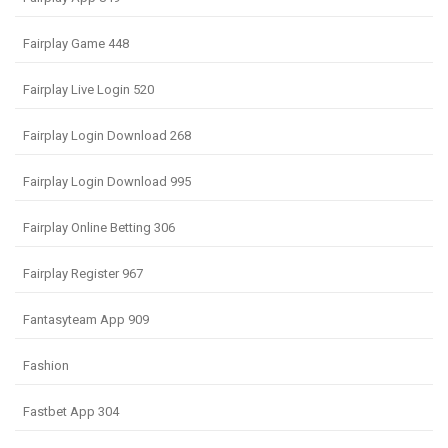
Fairplay Game 448
Fairplay Live Login 520
Fairplay Login Download 268
Fairplay Login Download 995
Fairplay Online Betting 306
Fairplay Register 967
Fantasyteam App 909
Fashion
Fastbet App 304