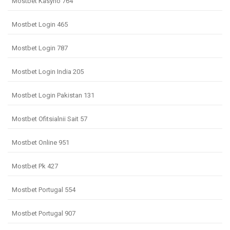
Mostbet Kasyno 764
Mostbet Login 465
Mostbet Login 787
Mostbet Login India 205
Mostbet Login Pakistan 131
Mostbet Ofitsialnii Sait 57
Mostbet Online 951
Mostbet Pk 427
Mostbet Portugal 554
Mostbet Portugal 907