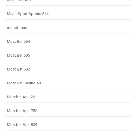
Major Sport Aposta 644
monobrand
Most Bet 554
Most Bet 606
Most Bet 682
Most Bet Casino 491
Mostbet Apk 22
Mostbet Apk 752
Mostbet Apk 809