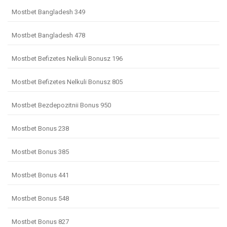
Mostbet Bangladesh 349
Mostbet Bangladesh 478
Mostbet Befizetes Nelkuli Bonusz 196
Mostbet Befizetes Nelkuli Bonusz 805
Mostbet Bezdepozitnii Bonus 950
Mostbet Bonus 238
Mostbet Bonus 385
Mostbet Bonus 441
Mostbet Bonus 548
Mostbet Bonus 827