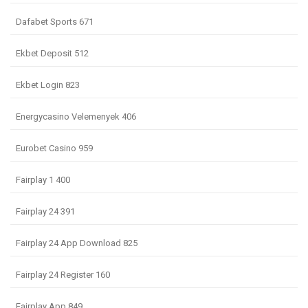
Dafabet Sports 671
Ekbet Deposit 512
Ekbet Login 823
Energycasino Velemenyek 406
Eurobet Casino 959
Fairplay 1 400
Fairplay 24 391
Fairplay 24 App Download 825
Fairplay 24 Register 160
Fairplay App 849