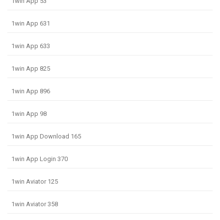
1win App 53
1win App 631
1win App 633
1win App 825
1win App 896
1win App 98
1win App Download 165
1win App Login 370
1win Aviator 125
1win Aviator 358