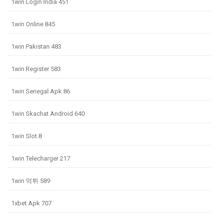
1win Login India 451
1win Online 845
1win Pakistan 483
1win Register 583
1win Senegal Apk 86
1win Skachat Android 640
1win Slot 8
1win Telecharger 217
1win 먹튀 589
1xbet Apk 707