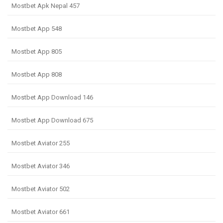
Mostbet Apk Nepal 457
Mostbet App 548
Mostbet App 805
Mostbet App 808
Mostbet App Download 146
Mostbet App Download 675
Mostbet Aviator 255
Mostbet Aviator 346
Mostbet Aviator 502
Mostbet Aviator 661