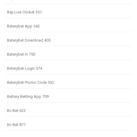
Baji Live Cricket 351
Baterybet App 542
Baterybet Download 405
Baterybet In 750
Baterybet Login 574
Baterybet Promo Code 532
Battery Betting App 709
Bc Bet 622
Bc Bet 871