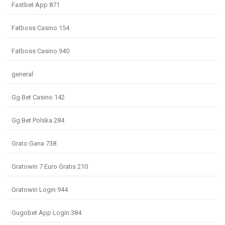
Fastbet App 871
Fatboss Casino 154
Fatboss Casino 940
general
Gg Bet Casino 142
Gg Bet Polska 284
Grato Gana 738
Gratowin 7 Euro Gratis 210
Gratowin Login 944
Gugobet App Login 384