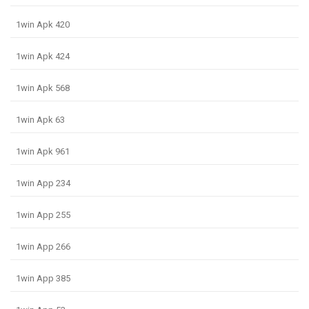
1win Apk 420
1win Apk 424
1win Apk 568
1win Apk 63
1win Apk 961
1win App 234
1win App 255
1win App 266
1win App 385