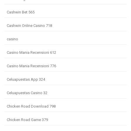
Cashwin Bet 565
Cashwin Online Casino 718
casino
Casino Mania Recensioni 612
Casino Mania Recensioni 776
Celuapuestas App 324
Celuapuestas Casino 32
Chicken Road Download 798
Chicken Road Game 379