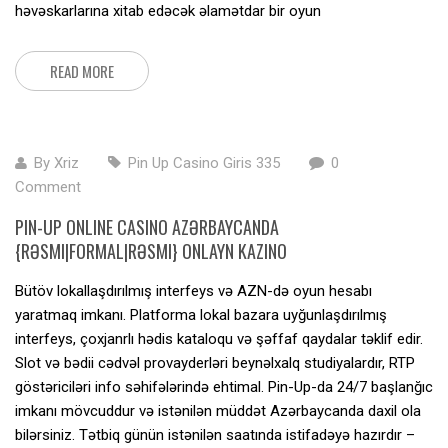
həvəskarlarına xitab edəcək əlamətdar bir oyun
READ MORE
By
Xriz
Pin Up Casino Giris 335
0
Comment
PIN-UP ONLINE CASINO AZƏRBAYCANDA
{RƏSMI|FORMAL|RƏSMI} ONLAYN KAZINO
Bütöv lokallaşdırılmış interfeys və AZN-də oyun hesabı
yaratmaq imkanı. Platforma lokal bazara uyğunlaşdırılmış
interfeys, çoxjanrlı hədis kataloqu və şəffaf qaydalar təklif edir.
Slot və bədii cədvəl provayderləri beynəlxalq studiyalardır, RTP
göstəriciləri info səhifələrində ehtimal. Pin-Up-da 24/7 başlanğıc
imkanı mövcuddur və istənilən müddət Azərbaycanda daxil ola
bilərsiniz. Tətbiq günün istənilən saatında istifadəyə hazırdır –