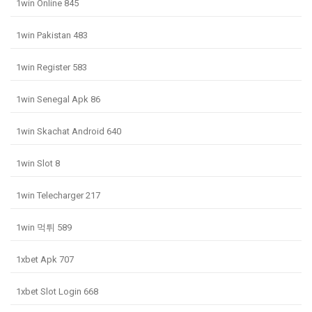
1win Online 845
1win Pakistan 483
1win Register 583
1win Senegal Apk 86
1win Skachat Android 640
1win Slot 8
1win Telecharger 217
1win 먹튀 589
1xbet Apk 707
1xbet Slot Login 668