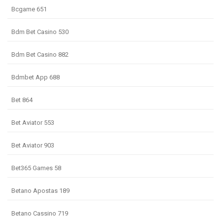
Bcgame 651
Bdm Bet Casino 530
Bdm Bet Casino 882
Bdmbet App 688
Bet 864
Bet Aviator 553
Bet Aviator 903
Bet365 Games 58
Betano Apostas 189
Betano Cassino 719