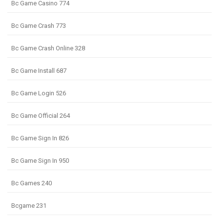
Bc Game Casino 774
Bc Game Crash 773
Bc Game Crash Online 328
Bc Game Install 687
Bc Game Login 526
Bc Game Official 264
Bc Game Sign In 826
Bc Game Sign In 950
Bc Games 240
Bcgame 231