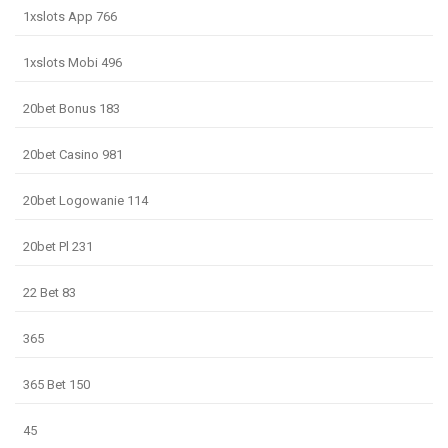
1xslots App 766
1xslots Mobi 496
20bet Bonus 183
20bet Casino 981
20bet Logowanie 114
20bet Pl 231
22 Bet 83
365
365 Bet 150
45