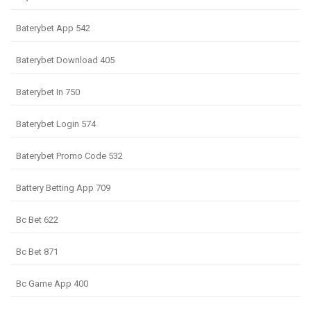
Baterybet App 542
Baterybet Download 405
Baterybet In 750
Baterybet Login 574
Baterybet Promo Code 532
Battery Betting App 709
Bc Bet 622
Bc Bet 871
Bc Game App 400