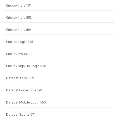
Crickex India 101
Crickex India 852
Crickex India 864
Crickex Login 745
Crickex Pro 44
Crickex Sign Up Login 316
Dafabet Apps 609
Dafabet Login India 291
Dafabet Mobile Login 560
Dafabet Sports 671