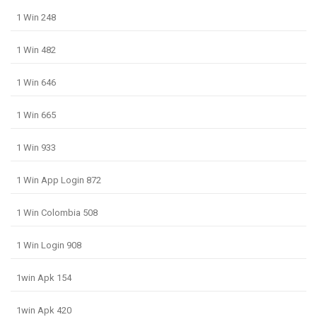
1 Win 248
1 Win 482
1 Win 646
1 Win 665
1 Win 933
1 Win App Login 872
1 Win Colombia 508
1 Win Login 908
1win Apk 154
1win Apk 420