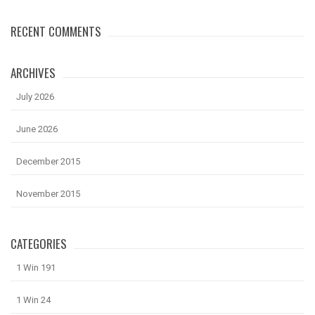
RECENT COMMENTS
ARCHIVES
July 2026
June 2026
December 2015
November 2015
CATEGORIES
1 Win 191
1 Win 24