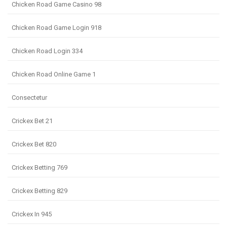
Chicken Road Game Casino 98
Chicken Road Game Login 918
Chicken Road Login 334
Chicken Road Online Game 1
Consectetur
Crickex Bet 21
Crickex Bet 820
Crickex Betting 769
Crickex Betting 829
Crickex In 945