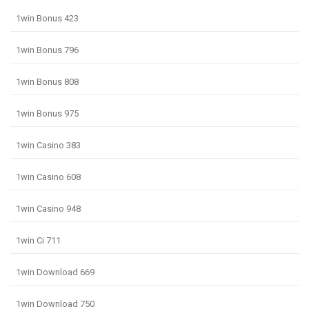
1win Bonus 423
1win Bonus 796
1win Bonus 808
1win Bonus 975
1win Casino 383
1win Casino 608
1win Casino 948
1win Ci 711
1win Download 669
1win Download 750