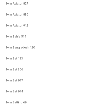
1win Aviator 827
1win Aviator 836
1win Aviator 912
1win Bahis 514
1win Bangladesh 120
1win Bet 133
1win Bet 306
1win Bet 917
1win Bet 974
1win Betting 69