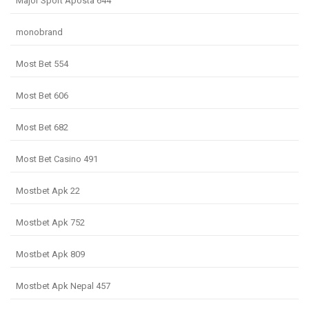
Major Sport Aposta 644
monobrand
Most Bet 554
Most Bet 606
Most Bet 682
Most Bet Casino 491
Mostbet Apk 22
Mostbet Apk 752
Mostbet Apk 809
Mostbet Apk Nepal 457