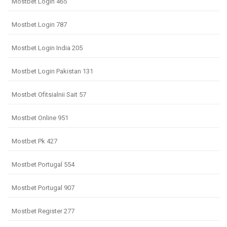
Mostbet Login 465
Mostbet Login 787
Mostbet Login India 205
Mostbet Login Pakistan 131
Mostbet Ofitsialnii Sait 57
Mostbet Online 951
Mostbet Pk 427
Mostbet Portugal 554
Mostbet Portugal 907
Mostbet Register 277