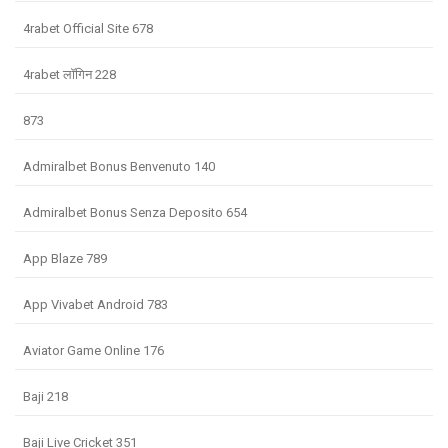
4rabet Official Site 678
4rabet लॉगिन 228
873
Admiralbet Bonus Benvenuto 140
Admiralbet Bonus Senza Deposito 654
App Blaze 789
App Vivabet Android 783
Aviator Game Online 176
Baji 218
Baji Live Cricket 351