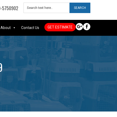
9-5750902
GET ESTIMATE
About
Contact Us
9