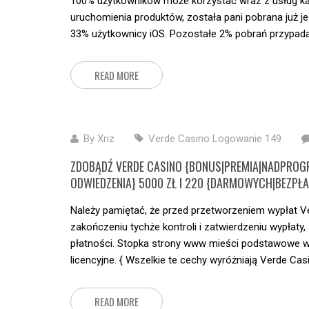
100% użytkowników może korzystać wraz z usług k
uruchomienia produktów, została pani pobrana już j
33% użytkownicy iOS. Pozostałe 2% pobrań przypad
READ MORE
By
Xriz
Verde Casino Logowanie 149
ZDOBĄDŹ VERDE CASINO {BONUS|PREMIA|NADPROGR
ODWIEDZENIA} 5000 ZŁ I 220 {DARMOWYCH|BEZPŁ
Należy pamiętać, że przed przetworzeniem wypłat 
zakończeniu tychże kontroli i zatwierdzeniu wypłaty
płatności. Stopka strony www mieści podstawowe w
licencyjne. { Wszelkie te cechy wyróżniają Verde Cas
READ MORE