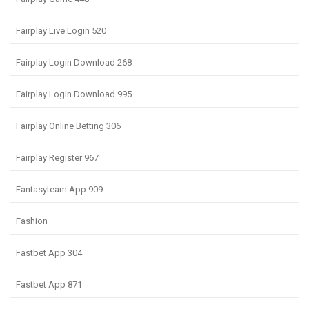
Fairplay Live Login 520
Fairplay Login Download 268
Fairplay Login Download 995
Fairplay Online Betting 306
Fairplay Register 967
Fantasyteam App 909
Fashion
Fastbet App 304
Fastbet App 871