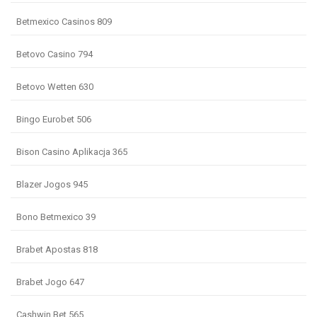
Betmexico Casinos 809
Betovo Casino 794
Betovo Wetten 630
Bingo Eurobet 506
Bison Casino Aplikacja 365
Blazer Jogos 945
Bono Betmexico 39
Brabet Apostas 818
Brabet Jogo 647
Cashwin Bet 565