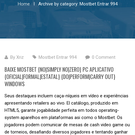
Home
I
Archive by category: Mostbet Entrar 994
By
Xriz
Mostbet Entrar 994
0 Comment
BAIXE MOSTBET {NO|SIMPLY NO|ZERO} PC APLICATIVO
{OFICIAL|FORMAL|ESTATAL} {DO|PERFORM|CARRY OUT}
WINDOWS
Seus destaques incluem caça-níqueis em vídeo e experiências
apresentando retailers ao vivo. El catálogo, produzido em
HTML5, garante jogabilidade perfeita em todos operating-
system aparelhos em plataformas asi como o Mostbet. Os
jogadores podem comunicar de mesas de cash video game ou
de torneios, desafiando diversos jogadores e tentando ganhar