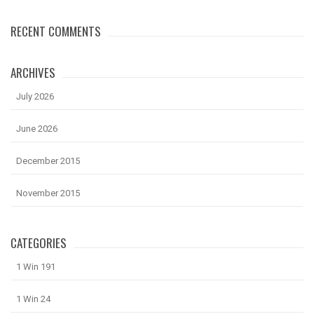
RECENT COMMENTS
ARCHIVES
July 2026
June 2026
December 2015
November 2015
CATEGORIES
1 Win 191
1 Win 24