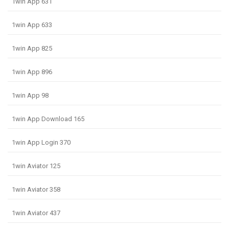
1win App 631
1win App 633
1win App 825
1win App 896
1win App 98
1win App Download 165
1win App Login 370
1win Aviator 125
1win Aviator 358
1win Aviator 437