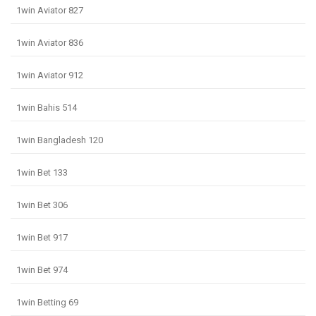
1win Aviator 827
1win Aviator 836
1win Aviator 912
1win Bahis 514
1win Bangladesh 120
1win Bet 133
1win Bet 306
1win Bet 917
1win Bet 974
1win Betting 69