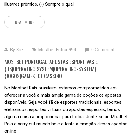
illustres prêmios. {-} Sempre o qual
READ MORE
By
Xriz
Mostbet Entrar 994
0 Comment
MOSTBET PORTUGAL: APOSTAS ESPORTIVAS E
{OS|OPERATING SYSTEM|OPERATING-SYSTEM}
{JOGOS|GAMES} DE CASSINO
No Mostbet País brasileiro, estamos comprometidos em
oferecer a você a mais ampla gama de opções de apostas
disponíveis. Seja você fã de esportes tradicionais, esportes
eletrônicos, esportes virtuais ou apostas especiais, temos
alguma coisa a proporcionar para todos. Junte-se ao Mostbet
País e carry out mundo hoje e tente a emoção dieses apostas
online