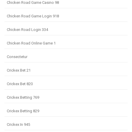
Chicken Road Game Casino 98
Chicken Road Game Login 918
Chicken Road Login 334
Chicken Road Online Game 1
Consectetur
Crickex Bet 21
Crickex Bet 820
Crickex Betting 769
Crickex Betting 829
Crickex In 945