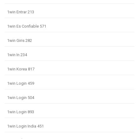
1win Entrar 213
1win Es Confiable 571
1win Giris 282
1win In 234
1win Korea 817
1win Login 459
1win Login 504
1win Login 893
1win Login India 451