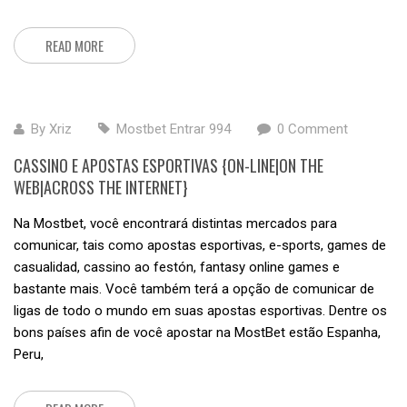
READ MORE
By
Xriz
Mostbet Entrar 994
0 Comment
CASSINO E APOSTAS ESPORTIVAS {ON-LINE|ON THE
WEB|ACROSS THE INTERNET}
Na Mostbet, você encontrará distintas mercados para
comunicar, tais como apostas esportivas, e-sports, games de
casualidad, cassino ao festón, fantasy online games e
bastante mais. Você também terá a opção de comunicar de
ligas de todo o mundo em suas apostas esportivas. Dentre os
bons países afin de você apostar na MostBet estão Espanha,
Peru,