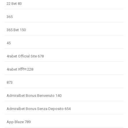
22 Bet 83
365
365 Bet 150
45
4rabet Official Site 678
4rabet लॉगिन 228
873
Admiralbet Bonus Benvenuto 140
Admiralbet Bonus Senza Deposito 654
App Blaze 789