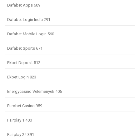
Dafabet Apps 609
Dafabet Login India 291
Dafabet Mobile Login 560
Dafabet Sports 671
Ekbet Deposit 512
Ekbet Login 823
Energycasino Velemenyek 406
Eurobet Casino 959
Fairplay 1 400
Fairplay 24 391