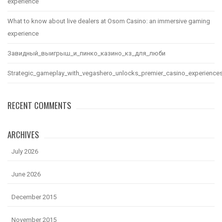
experience
What to know about live dealers at Osom Casino: an immersive gaming
experience
Завидный_выигрыш_и_пинко_казино_кз_для_люби
Strategic_gameplay_with_vegashero_unlocks_premier_casino_experience
RECENT COMMENTS
ARCHIVES
July 2026
June 2026
December 2015
November 2015