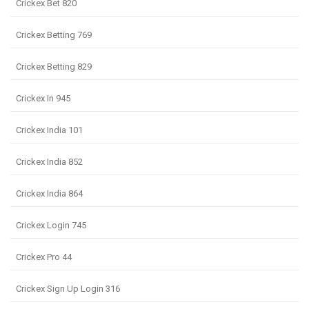
Crickex Bet 820
Crickex Betting 769
Crickex Betting 829
Crickex In 945
Crickex India 101
Crickex India 852
Crickex India 864
Crickex Login 745
Crickex Pro 44
Crickex Sign Up Login 316