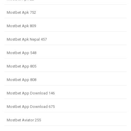
Mostbet Apk 752
Mostbet Apk 809
Mostbet Apk Nepal 457
Mostbet App 548
Mostbet App 805
Mostbet App 808
Mostbet App Download 146
Mostbet App Download 675
Mostbet Aviator 255