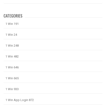
CATEGORIES
1 Win 191
1 Win 24
1 Win 248
1 Win 482
1 Win 646
1 Win 665
1 Win 933
1 Win App Login 872