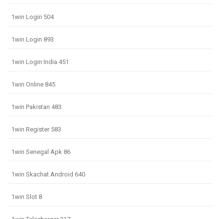
1win Login 504
1win Login 893
1win Login India 451
1win Online 845
1win Pakistan 483
1win Register 583
1win Senegal Apk 86
1win Skachat Android 640
1win Slot 8