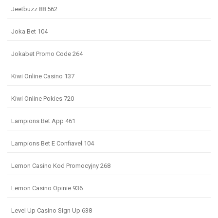
Jeetbuzz 88 562
Joka Bet 104
Jokabet Promo Code 264
Kiwi Online Casino 137
Kiwi Online Pokies 720
Lampions Bet App 461
Lampions Bet E Confiavel 104
Lemon Casino Kod Promocyjny 268
Lemon Casino Opinie 936
Level Up Casino Sign Up 638