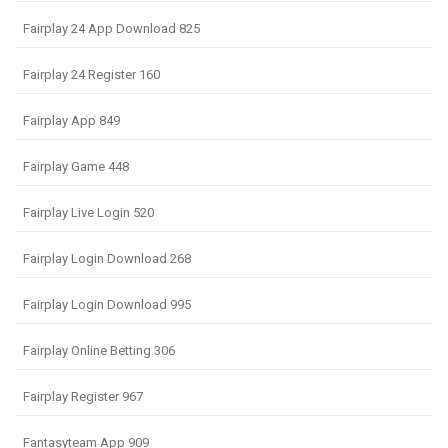
Fairplay 24 App Download 825
Fairplay 24 Register 160
Fairplay App 849
Fairplay Game 448
Fairplay Live Login 520
Fairplay Login Download 268
Fairplay Login Download 995
Fairplay Online Betting 306
Fairplay Register 967
Fantasyteam App 909