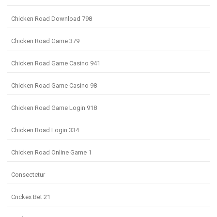
Chicken Road Download 798
Chicken Road Game 379
Chicken Road Game Casino 941
Chicken Road Game Casino 98
Chicken Road Game Login 918
Chicken Road Login 334
Chicken Road Online Game 1
Consectetur
Crickex Bet 21