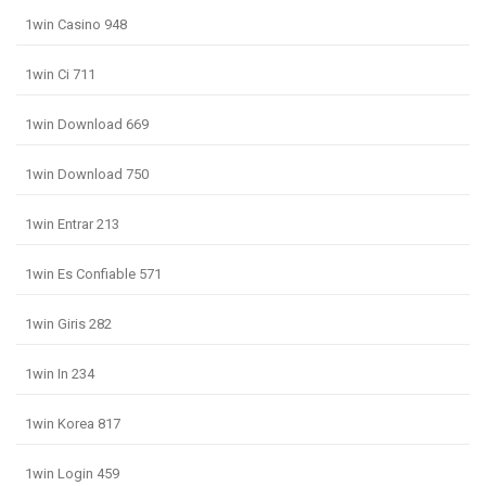
1win Casino 948
1win Ci 711
1win Download 669
1win Download 750
1win Entrar 213
1win Es Confiable 571
1win Giris 282
1win In 234
1win Korea 817
1win Login 459