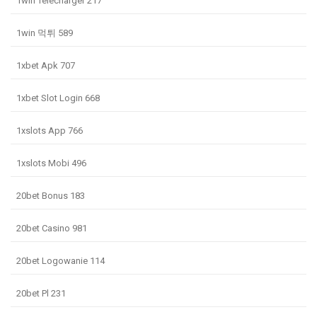
1win Telecharger 217
1win 먹튀 589
1xbet Apk 707
1xbet Slot Login 668
1xslots App 766
1xslots Mobi 496
20bet Bonus 183
20bet Casino 981
20bet Logowanie 114
20bet Pl 231