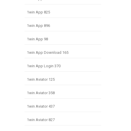
1win App 825
1win App 896
1win App 98
1win App Download 165
1win App Login 370
1win Aviator 125
1win Aviator 358
1win Aviator 437
1win Aviator 827