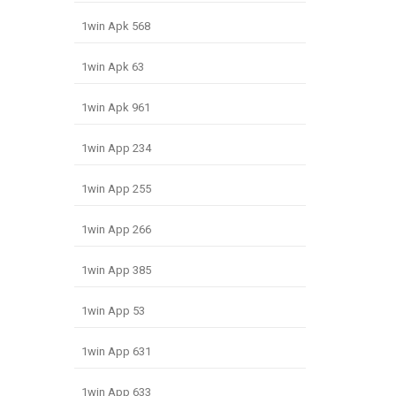
1win Apk 568
1win Apk 63
1win Apk 961
1win App 234
1win App 255
1win App 266
1win App 385
1win App 53
1win App 631
1win App 633