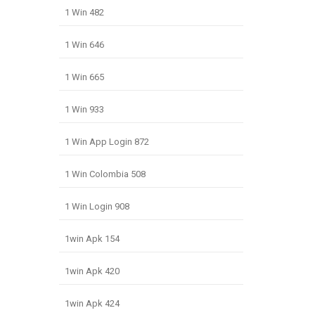
1 Win 482
1 Win 646
1 Win 665
1 Win 933
1 Win App Login 872
1 Win Colombia 508
1 Win Login 908
1win Apk 154
1win Apk 420
1win Apk 424