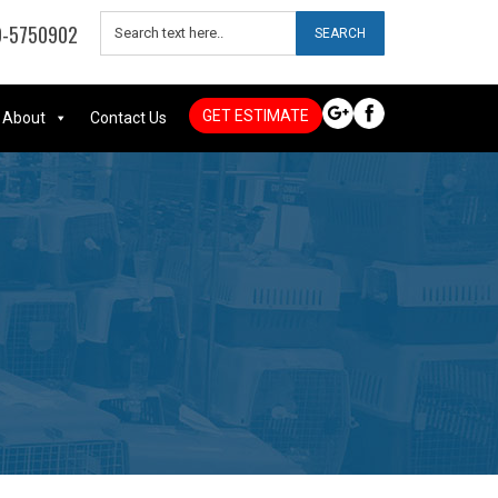
9-5750902
GET ESTIMATE
About
Contact Us