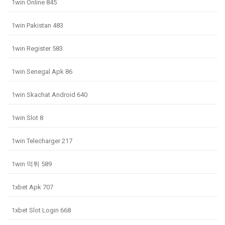
1win Online 845
1win Pakistan 483
1win Register 583
1win Senegal Apk 86
1win Skachat Android 640
1win Slot 8
1win Telecharger 217
1win 먹튀 589
1xbet Apk 707
1xbet Slot Login 668