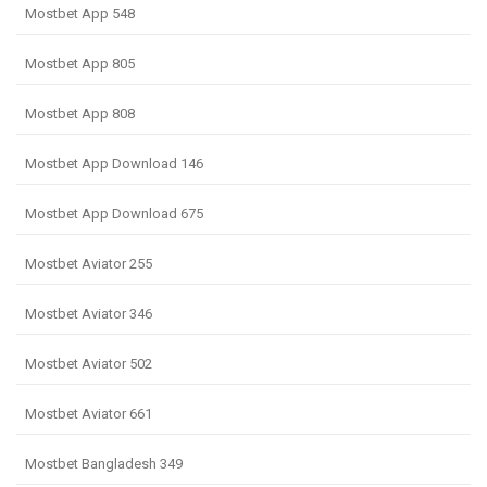
Mostbet App 548
Mostbet App 805
Mostbet App 808
Mostbet App Download 146
Mostbet App Download 675
Mostbet Aviator 255
Mostbet Aviator 346
Mostbet Aviator 502
Mostbet Aviator 661
Mostbet Bangladesh 349