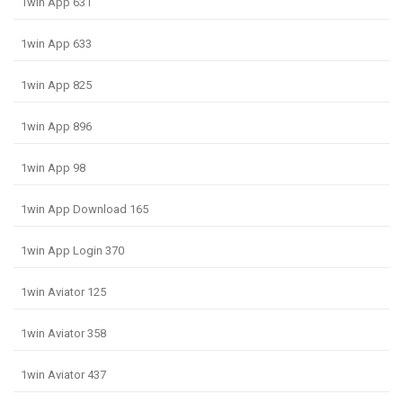
1win App 631
1win App 633
1win App 825
1win App 896
1win App 98
1win App Download 165
1win App Login 370
1win Aviator 125
1win Aviator 358
1win Aviator 437