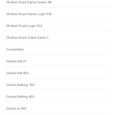
Chicken Road Game Casino 98
Chicken Road Game Login 918
Chicken Road Login 334
Chicken Road Online Game 1
Consectetur
Crickex Bet 21
Crickex Bet 820
Crickex Betting 769
Crickex Betting 829
Crickex In 945