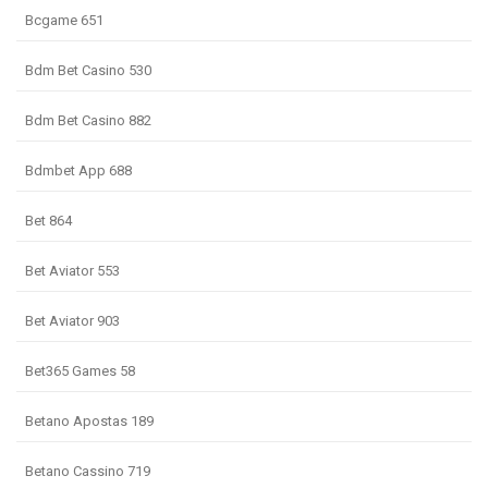
Bcgame 651
Bdm Bet Casino 530
Bdm Bet Casino 882
Bdmbet App 688
Bet 864
Bet Aviator 553
Bet Aviator 903
Bet365 Games 58
Betano Apostas 189
Betano Cassino 719