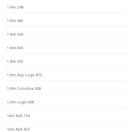
1 Win 248
1 Win 482
1 Win 646
1 Win 665
1 Win 933
1 Win App Login 872
1 Win Colombia 508
1 Win Login 908
1win Apk 154
1win Apk 420