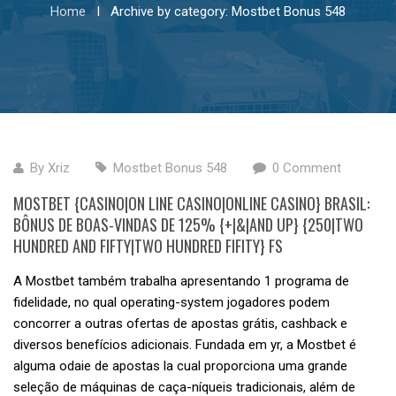
Home
I
Archive by category: Mostbet Bonus 548
By
Xriz
Mostbet Bonus 548
0 Comment
MOSTBET {CASINO|ON LINE CASINO|ONLINE CASINO} BRASIL:
BÔNUS DE BOAS-VINDAS DE 125% {+|&|AND UP} {250|TWO
HUNDRED AND FIFTY|TWO HUNDRED FIFITY} FS
A Mostbet também trabalha apresentando 1 programa de
fidelidade, no qual operating-system jogadores podem
concorrer a outras ofertas de apostas grátis, cashback e
diversos benefícios adicionais. Fundada em yr, a Mostbet é
alguma odaie de apostas la cual proporciona uma grande
seleção de máquinas de caça-níqueis tradicionais, além de