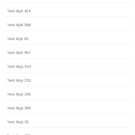
1win Apk 424
1win Apk 568
1win Apk 63
1win Apk 961
1win App 234
1win App 255
1win App 266
1win App 385
1win App 53