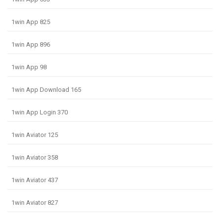
1win App 825
1win App 896
1win App 98
1win App Download 165
1win App Login 370
1win Aviator 125
1win Aviator 358
1win Aviator 437
1win Aviator 827