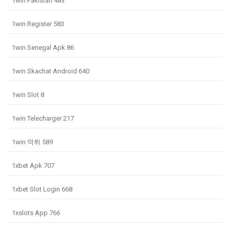
1win Pakistan 483
1win Register 583
1win Senegal Apk 86
1win Skachat Android 640
1win Slot 8
1win Telecharger 217
1win 먹튀 589
1xbet Apk 707
1xbet Slot Login 668
1xslots App 766