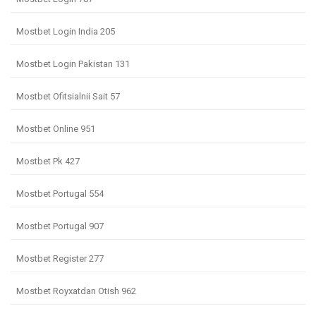
Mostbet Login India 205
Mostbet Login Pakistan 131
Mostbet Ofitsialnii Sait 57
Mostbet Online 951
Mostbet Pk 427
Mostbet Portugal 554
Mostbet Portugal 907
Mostbet Register 277
Mostbet Royxatdan Otish 962