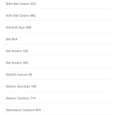
Bdm Bet Casino 530
Bdm Bet Casino 882
Bdmbet App 688
Bet 864
Bet Aviator 553
Bet Aviator 903
Bet365 Games 58
Betano Apostas 189
Betano Cassino 719
Betmexico Casinos 809