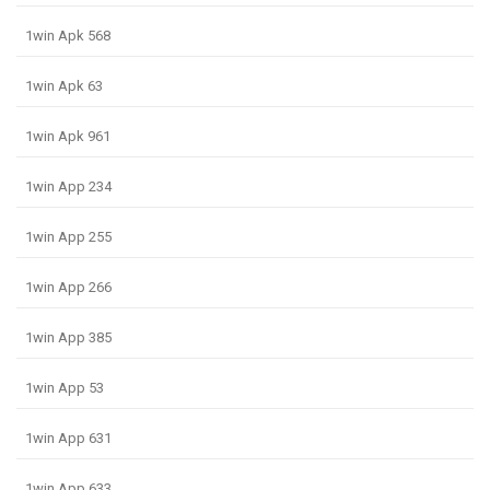
1win Apk 568
1win Apk 63
1win Apk 961
1win App 234
1win App 255
1win App 266
1win App 385
1win App 53
1win App 631
1win App 633