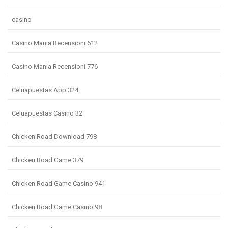
casino
Casino Mania Recensioni 612
Casino Mania Recensioni 776
Celuapuestas App 324
Celuapuestas Casino 32
Chicken Road Download 798
Chicken Road Game 379
Chicken Road Game Casino 941
Chicken Road Game Casino 98