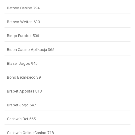
Betovo Casino 794
Betovo Wetten 630
Bingo Eurobet 506
Bison Casino Aplikacja 365
Blazer Jogos 945
Bono Betmexico 39
Brabet Apostas 818
Brabet Jogo 647
Cashwin Bet 565
Cashwin Online Casino 718