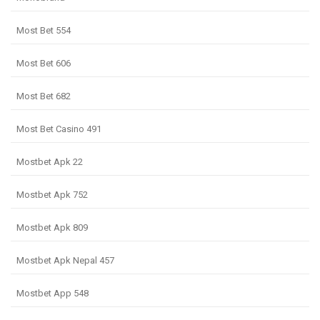
Most Bet 554
Most Bet 606
Most Bet 682
Most Bet Casino 491
Mostbet Apk 22
Mostbet Apk 752
Mostbet Apk 809
Mostbet Apk Nepal 457
Mostbet App 548