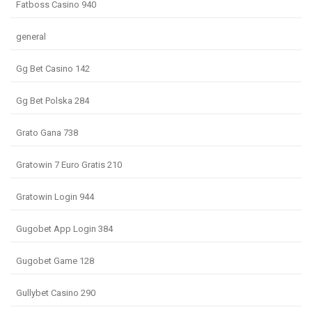
Fatboss Casino 940
general
Gg Bet Casino 142
Gg Bet Polska 284
Grato Gana 738
Gratowin 7 Euro Gratis 210
Gratowin Login 944
Gugobet App Login 384
Gugobet Game 128
Gullybet Casino 290