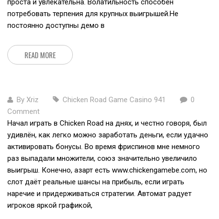
проста и увлекательна. Волатильность способен
потребовать терпения для крупных выигрышей.Не
постоянно доступны демо в
READ MORE
By
Xriz
Chicken Road Game Casino 941
0
Comment
Начал играть в Chicken Road на днях, и честно говоря, был
удивлён, как легко можно заработать деньги, если удачно
активировать бонусы. Во время фриспинов мне немного
раз выпадали множители, союз значительно увеличило
выигрыш. Конечно, азарт есть www.chickengamebe.com, но
слот даёт реальные шансы на прибыль, если играть
наречие и придерживаться стратегии. Автомат радует
игроков яркой графикой,