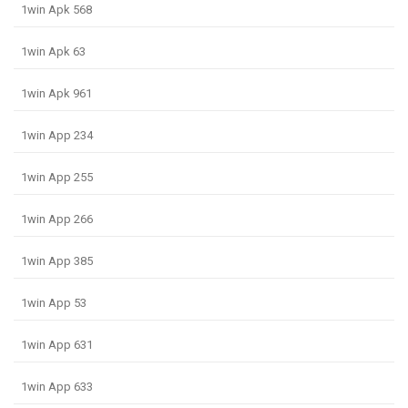
1win Apk 568
1win Apk 63
1win Apk 961
1win App 234
1win App 255
1win App 266
1win App 385
1win App 53
1win App 631
1win App 633