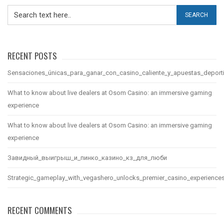
RECENT POSTS
Sensaciones_únicas_para_ganar_con_casino_caliente_y_apuestas_deport
What to know about live dealers at Osom Casino: an immersive gaming
experience
What to know about live dealers at Osom Casino: an immersive gaming
experience
Завидный_выигрыш_и_пинко_казино_кз_для_люби
Strategic_gameplay_with_vegashero_unlocks_premier_casino_experience
RECENT COMMENTS