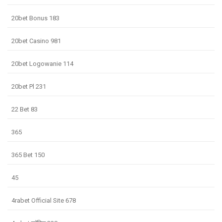
20bet Bonus 183
20bet Casino 981
20bet Logowanie 114
20bet Pl 231
22 Bet 83
365
365 Bet 150
45
4rabet Official Site 678