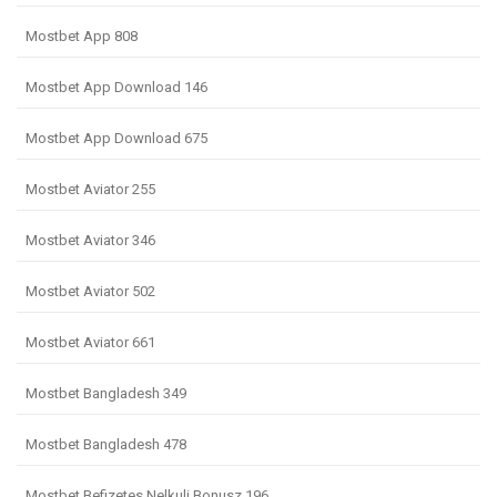
Mostbet App 808
Mostbet App Download 146
Mostbet App Download 675
Mostbet Aviator 255
Mostbet Aviator 346
Mostbet Aviator 502
Mostbet Aviator 661
Mostbet Bangladesh 349
Mostbet Bangladesh 478
Mostbet Befizetes Nelkuli Bonusz 196