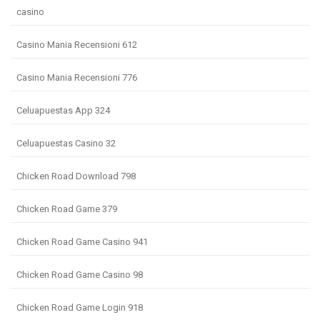
casino
Casino Mania Recensioni 612
Casino Mania Recensioni 776
Celuapuestas App 324
Celuapuestas Casino 32
Chicken Road Download 798
Chicken Road Game 379
Chicken Road Game Casino 941
Chicken Road Game Casino 98
Chicken Road Game Login 918