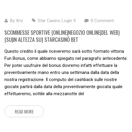
By
Xriz
Star Casino Login 9
0 Comment
SCOMMESSE SPORTIVE {ONLINE|NEGOZIO ONLINE|DEL WEB}
{SU|IN ALTEZZA SU} STARCASINÒ BET
Questo credito il quale riceveremo sarà sotto formato vittoria
Fun Bonus, come abbiamo spiegato nel paragrafo antecedente.
Per poter usufruire del bonus dovremo infatti effettuare la
preventivamente mano entro una settimana dalla data della
nostra registrazione. Il computo del cashback sulle nostre
giocate partirà dalla data della preventivamente giocata quale
effettueremo, sottile alla mezzanotte del
READ MORE