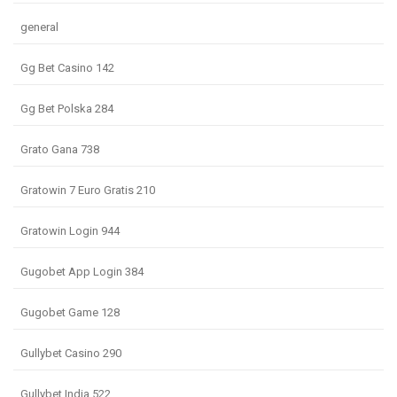
general
Gg Bet Casino 142
Gg Bet Polska 284
Grato Gana 738
Gratowin 7 Euro Gratis 210
Gratowin Login 944
Gugobet App Login 384
Gugobet Game 128
Gullybet Casino 290
Gullybet India 522