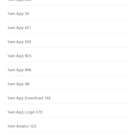
1win App 53
1win App 631
1win App 633
1win App 825
1win App 896
1win App 98
1win App Download 165
1win App Login 370
1win Aviator 125