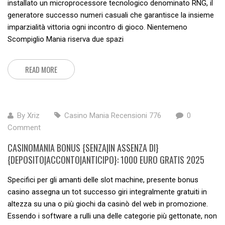
installato un microprocessore tecnologico denominato RNG, il
generatore successo numeri casuali che garantisce la insieme
imparzialità vittoria ogni incontro di gioco. Nientemeno
Scompiglio Mania riserva due spazi
READ MORE
By
Xriz
Casino Mania Recensioni 776
0
Comment
СASINOMANIA BONUS {SENZA|IN ASSENZA DI}
{DEPOSITO|ACCONTO|ANTICIPO}: 1000 EURO GRATIS 2025
Specifici per gli amanti delle slot machine, presente bonus
casino assegna un tot successo giri integralmente gratuiti in
altezza su una o più giochi da casinò del web in promozione.
Essendo i software a rulli una delle categorie più gettonate, non