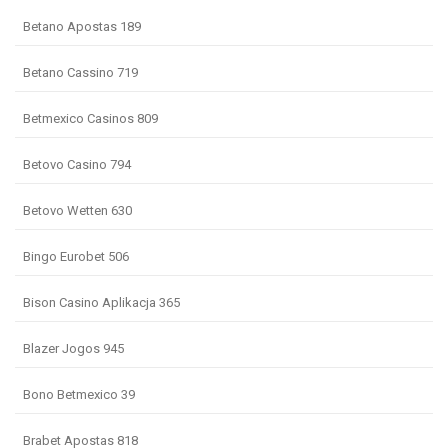
Betano Apostas 189
Betano Cassino 719
Betmexico Casinos 809
Betovo Casino 794
Betovo Wetten 630
Bingo Eurobet 506
Bison Casino Aplikacja 365
Blazer Jogos 945
Bono Betmexico 39
Brabet Apostas 818