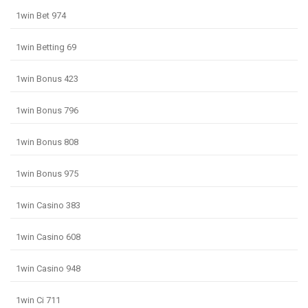
1win Bet 974
1win Betting 69
1win Bonus 423
1win Bonus 796
1win Bonus 808
1win Bonus 975
1win Casino 383
1win Casino 608
1win Casino 948
1win Ci 711