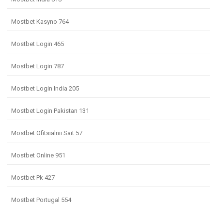
Mostbet Kasyno 764
Mostbet Login 465
Mostbet Login 787
Mostbet Login India 205
Mostbet Login Pakistan 131
Mostbet Ofitsialnii Sait 57
Mostbet Online 951
Mostbet Pk 427
Mostbet Portugal 554