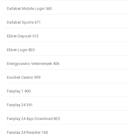
Dafabet Mobile Login 560
Dafabet Sports 671
Ekbet Deposit 512
Ekbet Login 823
Energycasino Velemenyek 406
Eurobet Casino 959
Fairplay 1 400
Fairplay 24 391
Fairplay 24 App Download 825
Fairplay 24 Register 160