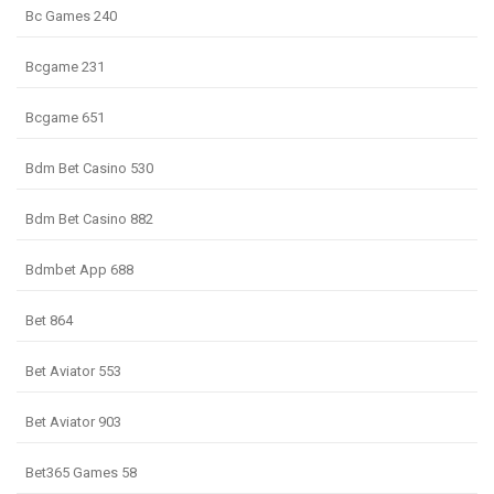
Bc Games 240
Bcgame 231
Bcgame 651
Bdm Bet Casino 530
Bdm Bet Casino 882
Bdmbet App 688
Bet 864
Bet Aviator 553
Bet Aviator 903
Bet365 Games 58