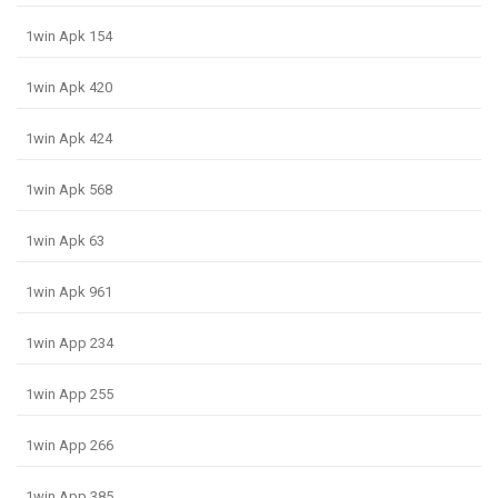
1win Apk 154
1win Apk 420
1win Apk 424
1win Apk 568
1win Apk 63
1win Apk 961
1win App 234
1win App 255
1win App 266
1win App 385