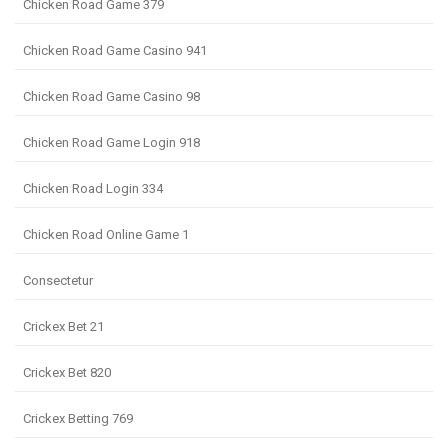
Chicken Road Game 379
Chicken Road Game Casino 941
Chicken Road Game Casino 98
Chicken Road Game Login 918
Chicken Road Login 334
Chicken Road Online Game 1
Consectetur
Crickex Bet 21
Crickex Bet 820
Crickex Betting 769