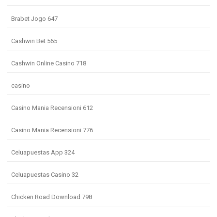
Brabet Jogo 647
Cashwin Bet 565
Cashwin Online Casino 718
casino
Casino Mania Recensioni 612
Casino Mania Recensioni 776
Celuapuestas App 324
Celuapuestas Casino 32
Chicken Road Download 798