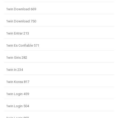
1win Download 669
1win Download 750
1win Entrar 213
1win Es Confiable 571
1win Giris 282
1win In 234
1win Korea 817
1win Login 459
1win Login 504