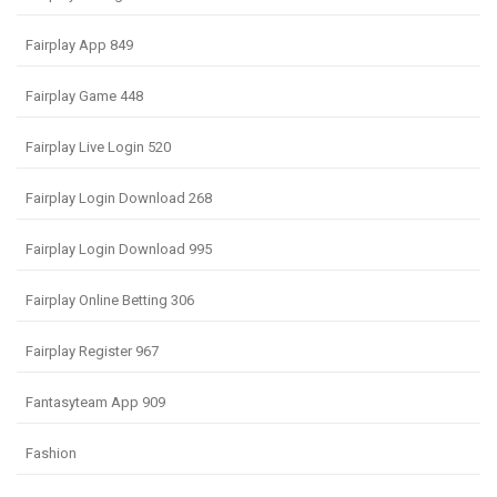
Fairplay App 849
Fairplay Game 448
Fairplay Live Login 520
Fairplay Login Download 268
Fairplay Login Download 995
Fairplay Online Betting 306
Fairplay Register 967
Fantasyteam App 909
Fashion