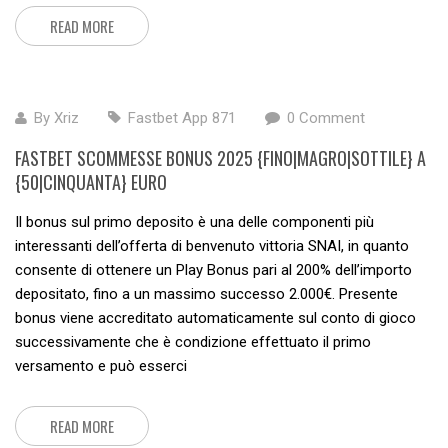
READ MORE
By
Xriz
Fastbet App 871
0 Comment
FASTBET SCOMMESSE BONUS 2025 {FINO|MAGRO|SOTTILE} A
{50|CINQUANTA} EURO
Il bonus sul primo deposito è una delle componenti più
interessanti dell’offerta di benvenuto vittoria SNAI, in quanto
consente di ottenere un Play Bonus pari al 200% dell’importo
depositato, fino a un massimo successo 2.000€. Presente
bonus viene accreditato automaticamente sul conto di gioco
successivamente che è condizione effettuato il primo
versamento e può esserci
READ MORE