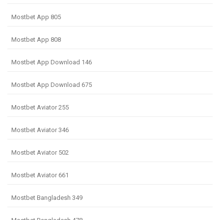
Mostbet App 805
Mostbet App 808
Mostbet App Download 146
Mostbet App Download 675
Mostbet Aviator 255
Mostbet Aviator 346
Mostbet Aviator 502
Mostbet Aviator 661
Mostbet Bangladesh 349