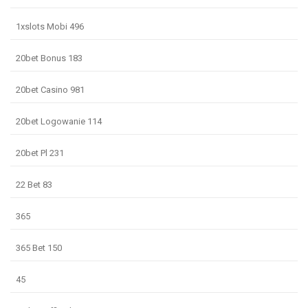
1xslots Mobi 496
20bet Bonus 183
20bet Casino 981
20bet Logowanie 114
20bet Pl 231
22 Bet 83
365
365 Bet 150
45