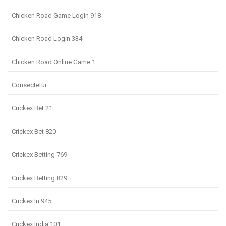
Chicken Road Game Login 918
Chicken Road Login 334
Chicken Road Online Game 1
Consectetur
Crickex Bet 21
Crickex Bet 820
Crickex Betting 769
Crickex Betting 829
Crickex In 945
Crickex India 101