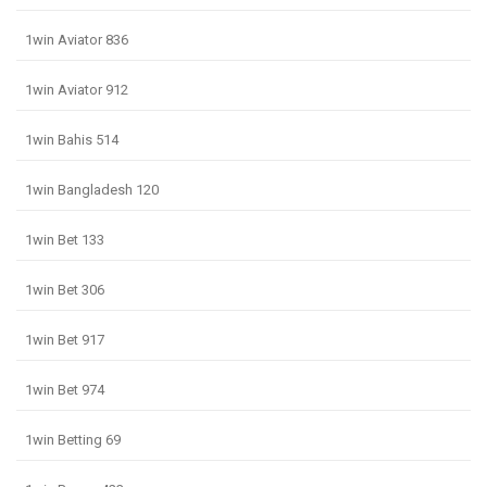
1win Aviator 836
1win Aviator 912
1win Bahis 514
1win Bangladesh 120
1win Bet 133
1win Bet 306
1win Bet 917
1win Bet 974
1win Betting 69