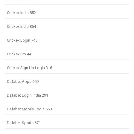
Crickex India 852
Crickex India 864
Crickex Login 745
Crickex Pro 44
Crickex Sign Up Login 316
Dafabet Apps 609
Dafabet Login India 291
Dafabet Mobile Login 560
Dafabet Sports 671