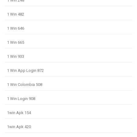
1 Win 248
1 Win 482
1 Win 646
1 Win 665
1 Win 933
1 Win App Login 872
1 Win Colombia 508
1 Win Login 908
1win Apk 154
1win Apk 420