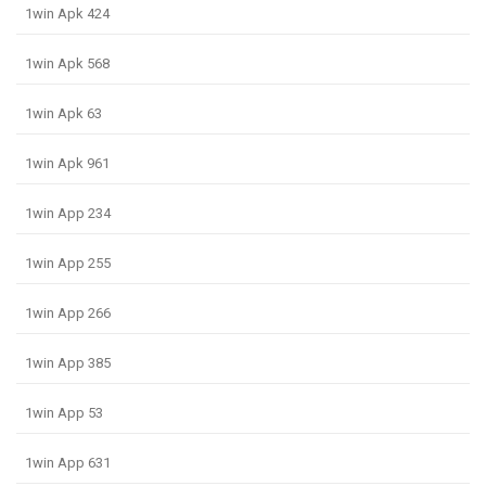
1win Apk 424
1win Apk 568
1win Apk 63
1win Apk 961
1win App 234
1win App 255
1win App 266
1win App 385
1win App 53
1win App 631