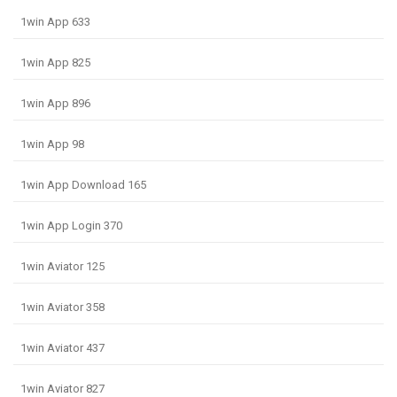
1win App 633
1win App 825
1win App 896
1win App 98
1win App Download 165
1win App Login 370
1win Aviator 125
1win Aviator 358
1win Aviator 437
1win Aviator 827