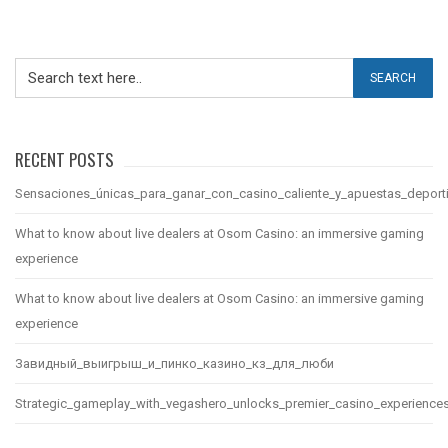
RECENT POSTS
Sensaciones_únicas_para_ganar_con_casino_caliente_y_apuestas_deport
What to know about live dealers at Osom Casino: an immersive gaming
experience
What to know about live dealers at Osom Casino: an immersive gaming
experience
Завидный_выигрыш_и_пинко_казино_кз_для_люби
Strategic_gameplay_with_vegashero_unlocks_premier_casino_experience