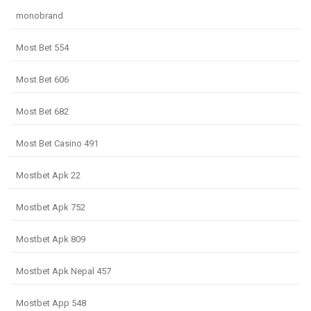
monobrand
Most Bet 554
Most Bet 606
Most Bet 682
Most Bet Casino 491
Mostbet Apk 22
Mostbet Apk 752
Mostbet Apk 809
Mostbet Apk Nepal 457
Mostbet App 548