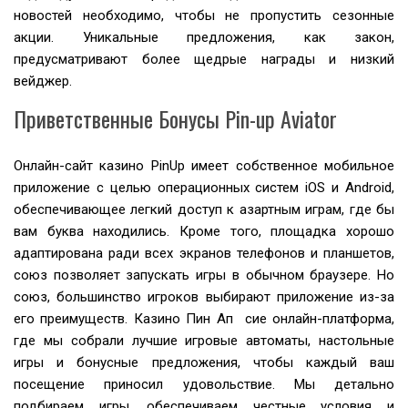
новостей необходимо, чтобы не пропустить сезонные
акции. Уникальные предложения, как закон,
предусматривают более щедрые награды и низкий
вейджер.
Приветственные Бонусы Pin-up Aviator
Онлайн-сайт казино PinUp имеет собственное мобильное
приложение с целью операционных систем iOS и Android,
обеспечивающее легкий доступ к азартным играм, где бы
вам буква находились. Кроме того, площадка хорошо
адаптирована ради всех экранов телефонов и планшетов,
союз позволяет запускать игры в обычном браузере. Но
союз, большинство игроков выбирают приложение из-за
его преимуществ. Казино Пин Ап сие онлайн-платформа,
где мы собрали лучшие игровые автоматы, настольные
игры и бонусные предложения, чтобы каждый ваш
посещение приносил удовольствие. Мы детально
подбираем игры, обеспечиваем честные условия и