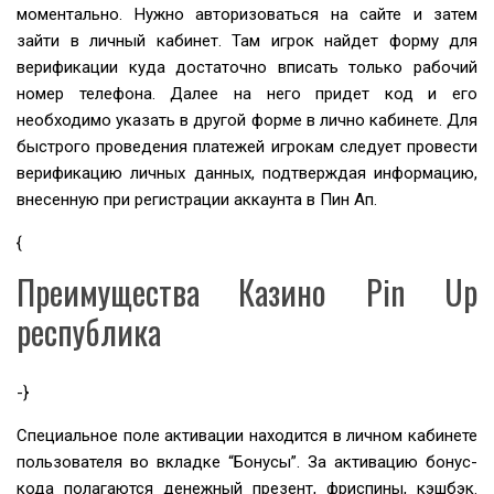
моментально. Нужно авторизоваться на сайте и затем
зайти в личный кабинет. Там игрок найдет форму для
верификации куда достаточно вписать только рабочий
номер телефона. Далее на него придет код и его
необходимо указать в другой форме в лично кабинете. Для
быстрого проведения платежей игрокам следует провести
верификацию личных данных, подтверждая информацию,
внесенную при регистрации аккаунта в Пин Ап.
{
Преимущества Казино Pin Up
республика
-}
Специальное поле активации находится в личном кабинете
пользователя во вкладке “Бонусы”. За активацию бонус-
кода полагаются денежный презент, фриспины, кэшбэк.