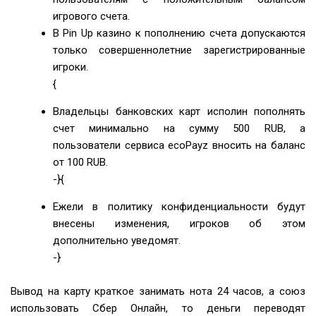
игрового счета.
В Pin Up казино к пополнению счета допускаются
только совершеннолетние зарегистрированные
игроки.
{
Владельцы банковских карт исполин пополнять
счет минимально на сумму 500 RUB, а
пользователи сервиса ecoPayz вносить на баланс
от 100 RUB.
-}{
Ежели в политику конфиденциальности будут
внесены изменения, игроков об этом
дополнительно уведомят.
-}
Вывод на карту краткое занимать нота 24 часов, а союз
использовать Сбер Онлайн, то деньги переводят