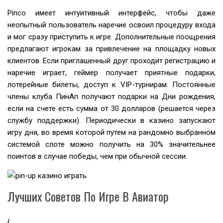
Pinco имеет интуитивный интерфейс, чтобы даже
неопытный пользователь наречие освоил процедуру входа
и мог сразу приступить к игре. Дополнительные поощрения
предлагают игрокам за привлечение на площадку новых
клиентов. Если приглашенный друг проходит регистрацию и
наречие играет, геймер получает приятные подарки,
лотерейные билеты, доступ к VIP-турнирам. Постоянные
члены клуба ПинАп получают подарки на Дни рождения,
если на счете есть сумма от 30 долларов (решается через
службу поддержки). Периодически в казино запускают
игру дня, во время которой путем на рандомно выбранном
системой слоте можно получить на 30% значительнее
поинтов в случае победы, чем при обычной сессии.
Лучших Советов По Игре В Авиатор
{