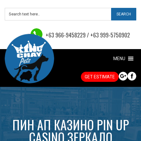
+63 966-9458229 / +63 999-5750902
MENU
GET ESTIMATE
ПИН АП КАЗИНО PIN UP
CASINO ЗЕРКАЛО