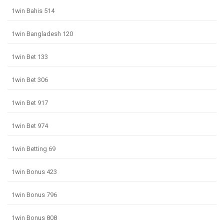
1win Bahis 514
1win Bangladesh 120
1win Bet 133
1win Bet 306
1win Bet 917
1win Bet 974
1win Betting 69
1win Bonus 423
1win Bonus 796
1win Bonus 808