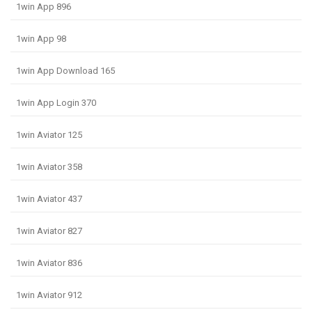
1win App 896
1win App 98
1win App Download 165
1win App Login 370
1win Aviator 125
1win Aviator 358
1win Aviator 437
1win Aviator 827
1win Aviator 836
1win Aviator 912