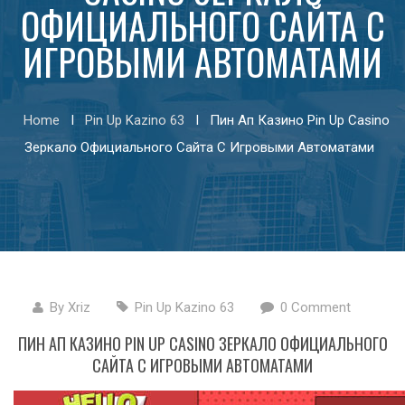
ОФИЦИАЛЬНОГО САЙТА С
ИГРОВЫМИ АВТОМАТАМИ
Home
I
Pin Up Kazino 63
I
Пин Ап Казино Pin Up Casino
Зеркало Официального Сайта С Игровыми Автоматами
By
Xriz
Pin Up Kazino 63
0 Comment
ПИН АП КАЗИНО PIN UP CASINO ЗЕРКАЛО ОФИЦИАЛЬНОГО
САЙТА С ИГРОВЫМИ АВТОМАТАМИ