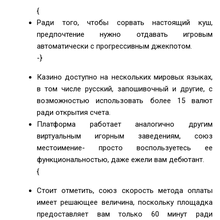
{
Ради того, чтобы сорвать настоящий куш,
предпочтение нужно отдавать игровым
автоматически с прогрессивным джекпотом.
-}
Казино доступно на нескольких мировых языках,
в том числе русский, запошивочный и другие, с
возможностью использовать более 15 валют
ради открытия счета.
Платформа работает аналогично другим
виртуальным игорным заведениям, союз
местоимение- просто воспользуетесь ее
функциональностью, даже ежели вам дебютант.
{
Стоит отметить, союз скорость метода оплаты
имеет решающее величина, поскольку площадка
предоставляет вам только 60 минут ради