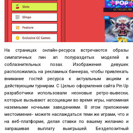
На страницах онлайн-ресурса встречаются образы
симпатичных пин ап полураздетых моделей в
соблазнительных позах. Изображения девушек
расположились на рекламных баннерах, чтобы привлекать
внимание гостей ресурса к актуальным акциям и
действующим турнирам. С Целью оформления сайта Pin Up
разработчики использовали неоновые ретро-вывески,
которые вызывают ассоциации во время игры, напоминая
наземными ночными заведениями. В этом приложении
местоимение- можете наслаждаться теми же играми, что и
на веб-платформе, делая ставки по вашему желанию и
запрашивая выплату выигрышей. Бездепозитный