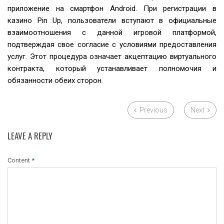
приложение на смартфон Android. При регистрации в
казино Pin Up, пользователи вступают в официальные
взаимоотношения с данной игровой платформой,
подтверждая свое согласие с условиями предоставления
услуг. Этот процедура означает акцептацию виртуального
контракта, который устанавливает полномочия и
обязанности обеих сторон.
Previous
Next
LEAVE A REPLY
Content
*