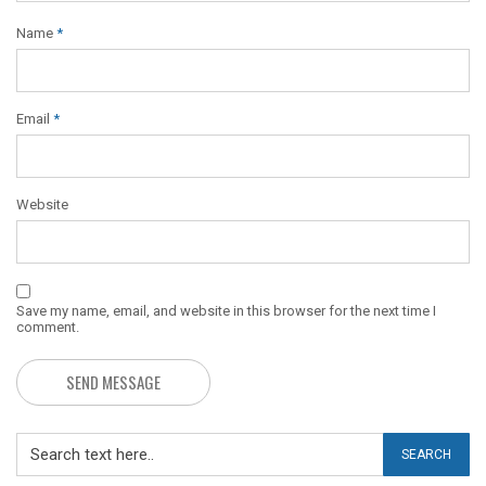
Name
*
Email
*
Website
Save my name, email, and website in this browser for the next time I
comment.