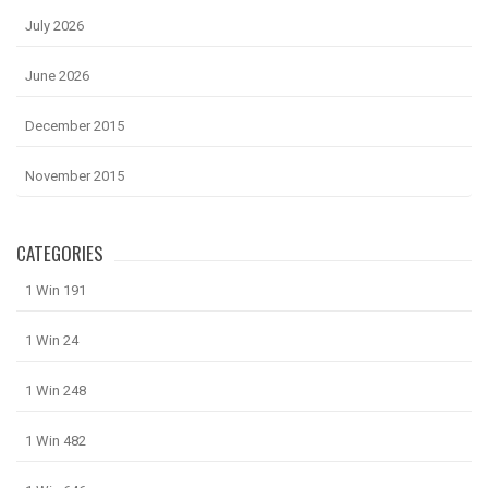
July 2026
June 2026
December 2015
November 2015
CATEGORIES
1 Win 191
1 Win 24
1 Win 248
1 Win 482