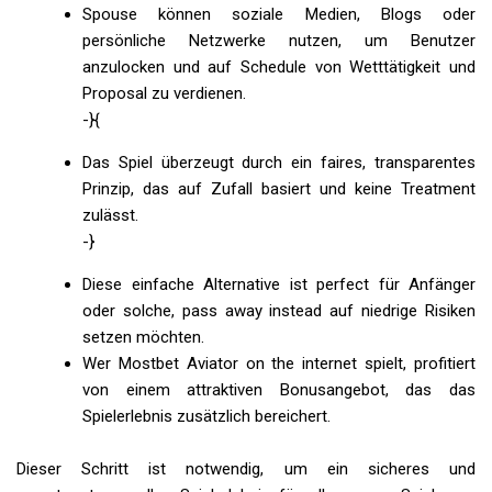
Spouse können soziale Medien, Blogs oder
persönliche Netzwerke nutzen, um Benutzer
anzulocken und auf Schedule von Wetttätigkeit und
Proposal zu verdienen.
-}{
Das Spiel überzeugt durch ein faires, transparentes
Prinzip, das auf Zufall basiert und keine Treatment
zulässt.
-}
Diese einfache Alternative ist perfect für Anfänger
oder solche, pass away instead auf niedrige Risiken
setzen möchten.
Wer Mostbet Aviator on the internet spielt, profitiert
von einem attraktiven Bonusangebot, das das
Spielerlebnis zusätzlich bereichert.
Dieser Schritt ist notwendig, um ein sicheres und