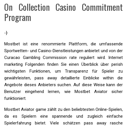
On Collection Casino Commitment
Program
-}
Mostbet ist eine renommierte Plattform, die umfassende
Sportwetten- und Casino-Dienstleistungen anbietet und von der
Curacao Gambling Commission rate reguliert wird. Internet
marketing Folgenden finden Sie einen Überblick über perish
wichtigsten Funktionen, um Transparenz für Spieler zu
gewährleisten, pass away detaillierte Einblicke within die
Angebote dieses Anbieters suchen. Auf diese Weise kann der
Benutzer eingehend lernen, wie Mostbet Aviator sicher
funktioniert.
Mostbet Aviator game zählt zu den beliebtesten Online-Spielen,
da es Spielern eine spannende und zugleich einfache
Spielerfahrung bietet. Viele schätzen pass away rasche