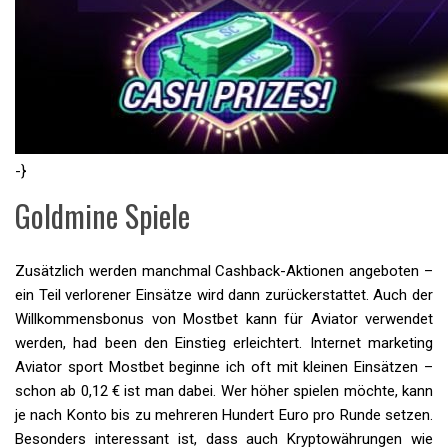
-}
Goldmine Spiele
Zusätzlich werden manchmal Cashback-Aktionen angeboten –
ein Teil verlorener Einsätze wird dann zurückerstattet. Auch der
Willkommensbonus von Mostbet kann für Aviator verwendet
werden, had been den Einstieg erleichtert. Internet marketing
Aviator sport Mostbet beginne ich oft mit kleinen Einsätzen –
schon ab 0,12 € ist man dabei. Wer höher spielen möchte, kann
je nach Konto bis zu mehreren Hundert Euro pro Runde setzen.
Besonders interessant ist, dass auch Kryptowährungen wie