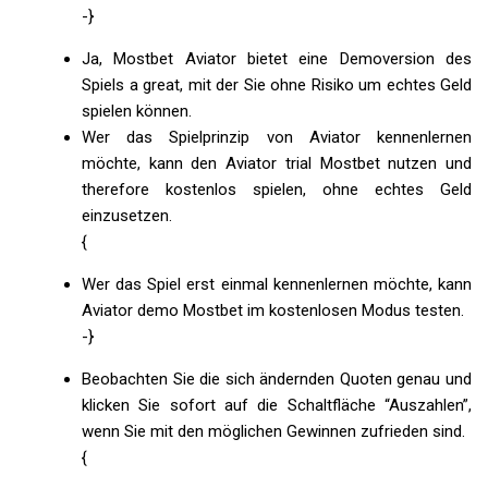
-}
Ja, Mostbet Aviator bietet eine Demoversion des
Spiels a great, mit der Sie ohne Risiko um echtes Geld
spielen können.
Wer das Spielprinzip von Aviator kennenlernen
möchte, kann den Aviator trial Mostbet nutzen und
therefore kostenlos spielen, ohne echtes Geld
einzusetzen.
{
Wer das Spiel erst einmal kennenlernen möchte, kann
Aviator demo Mostbet im kostenlosen Modus testen.
-}
Beobachten Sie die sich ändernden Quoten genau und
klicken Sie sofort auf die Schaltfläche “Auszahlen”,
wenn Sie mit den möglichen Gewinnen zufrieden sind.
{