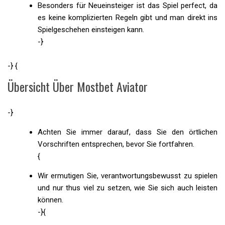
Besonders für Neueinsteiger ist das Spiel perfect, da
es keine komplizierten Regeln gibt und man direkt ins
Spielgeschehen einsteigen kann.
-}
-} {
Übersicht Über Mostbet Aviator
-}
Achten Sie immer darauf, dass Sie den örtlichen
Vorschriften entsprechen, bevor Sie fortfahren.
{
Wir ermutigen Sie, verantwortungsbewusst zu spielen
und nur thus viel zu setzen, wie Sie sich auch leisten
können.
-}{