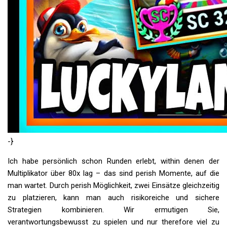
-}
Ich habe persönlich schon Runden erlebt, within denen der
Multiplikator über 80x lag – das sind perish Momente, auf die
man wartet. Durch perish Möglichkeit, zwei Einsätze gleichzeitig
zu platzieren, kann man auch risikoreiche und sichere
Strategien kombinieren. Wir ermutigen Sie,
verantwortungsbewusst zu spielen und nur therefore viel zu