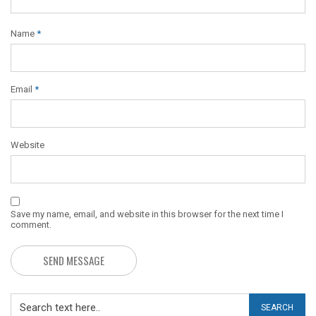
Name
*
Email
*
Website
Save my name, email, and website in this browser for the next time I
comment.