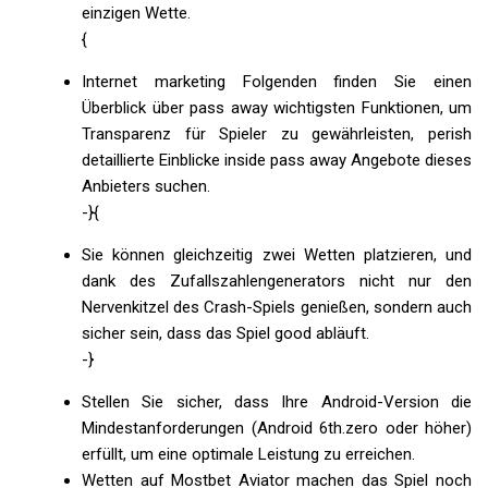
einzigen Wette.
{
Internet marketing Folgenden finden Sie einen
Überblick über pass away wichtigsten Funktionen, um
Transparenz für Spieler zu gewährleisten, perish
detaillierte Einblicke inside pass away Angebote dieses
Anbieters suchen.
-}{
Sie können gleichzeitig zwei Wetten platzieren, und
dank des Zufallszahlengenerators nicht nur den
Nervenkitzel des Crash-Spiels genießen, sondern auch
sicher sein, dass das Spiel good abläuft.
-}
Stellen Sie sicher, dass Ihre Android-Version die
Mindestanforderungen (Android 6th.zero oder höher)
erfüllt, um eine optimale Leistung zu erreichen.
Wetten auf Mostbet Aviator machen das Spiel noch