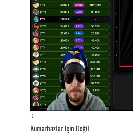
-}
Kumarbazlar Için Değil