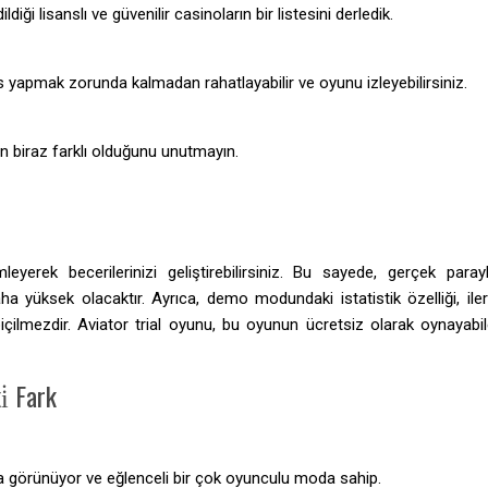
diği lisanslı ve güvenilir casinoların bir listesini derledik.
 yapmak zorunda kalmadan rahatlayabilir ve oyunu izleyebilirsiniz.
 biraz farklı olduğunu unutmayın.
mleyerek becerilerinizi geliştirebilirsiniz. Bu sayede, gerçek para
üksek olacaktır. Ayrıca, demo modundaki istatistik özelliği, iler
içilmezdir. Aviator trial oyunu, bu oyunun ücretsiz olarak oynayabi
i̇ Fark
rika görünüyor ve eğlenceli bir çok oyunculu moda sahip.