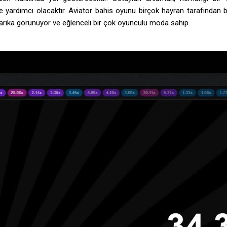
 yardımcı olacaktır. Aviator bahis oyunu birçok hayran tarafından b
 harika görünüyor ve eğlenceli bir çok oyunculu moda sahip.