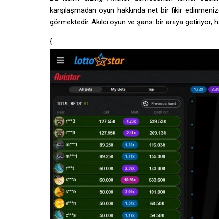
karşılaşmadan oyun hakkında net bir fikir edinmenize
görmektedir. Akılcı oyun ve şansı bir araya getiriyor,
{