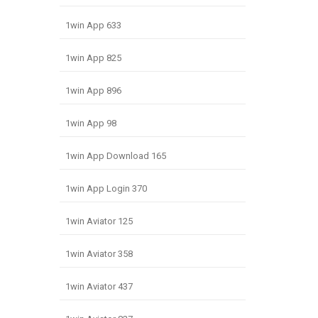
1win App 633
1win App 825
1win App 896
1win App 98
1win App Download 165
1win App Login 370
1win Aviator 125
1win Aviator 358
1win Aviator 437