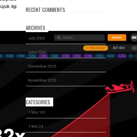
üyük ilgi
RECENT COMMENTS
ARCHIVES
July 2026
June 2026
December 2015
November 2015
CATEGORIES
1 Win 191
1 Win 24