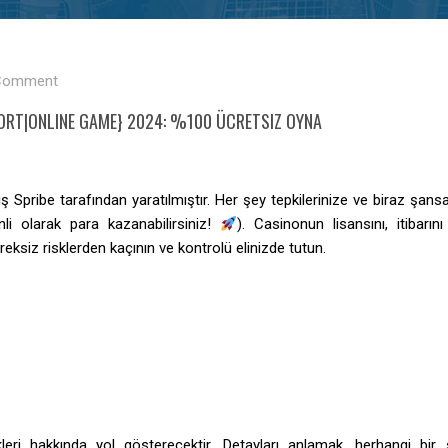
Comment
ORT|ONLINE GAME} 2024: %100 ÜCRETSIZ OYNA
pribe tarafından yaratılmıştır. Her şey tepkilerinize ve biraz şansa
li olarak para kazanabilirsiniz!
). Casinonun lisansını, itibarı
ereksiz risklerden kaçının ve kontrolü elinizde tutun.
ri hakkında yol gösterecektir. Detayları anlamak, herhangi bir s