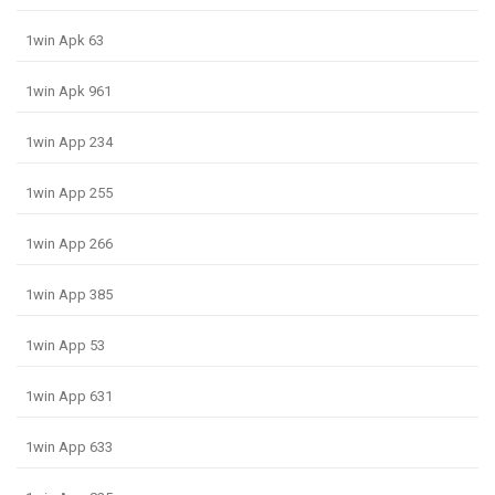
1win Apk 63
1win Apk 961
1win App 234
1win App 255
1win App 266
1win App 385
1win App 53
1win App 631
1win App 633