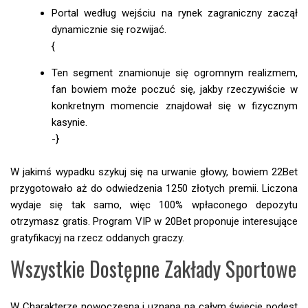
Portal według wejściu na rynek zagraniczny zaczął
dynamicznie się rozwijać.
{
Ten segment znamionuje się ogromnym realizmem,
fan bowiem może poczuć się, jakby rzeczywiście w
konkretnym momencie znajdował się w fizycznym
kasynie.
-}
W jakimś wypadku szykuj się na urwanie głowy, bowiem 22Bet
przygotowało aż do odwiedzenia 1250 złotych premii. Liczona
wydaje się tak samo, więc 100% wpłaconego depozytu
otrzymasz gratis. Program VIP w 20Bet proponuje interesujące
gratyfikacyj na rzecz oddanych graczy.
Wszystkie Dostępne Zakłady Sportowe
W Charakterze nowoczesna i uznana na całym świecie podest