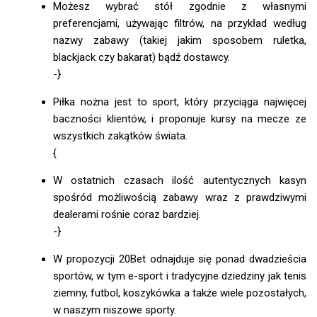
Możesz wybrać stół zgodnie z własnymi
preferencjami, używając filtrów, na przykład według
nazwy zabawy (takiej jakim sposobem ruletka,
blackjack czy bakarat) bądź dostawcy.
-}
Piłka nożna jest to sport, który przyciąga najwięcej
baczności klientów, i proponuje kursy na mecze ze
wszystkich zakątków świata.
{
W ostatnich czasach ilość autentycznych kasyn
spośród możliwością zabawy wraz z prawdziwymi
dealerami rośnie coraz bardziej.
-}
W propozycji 20Bet odnajduje się ponad dwadzieścia
sportów, w tym e-sport i tradycyjne dziedziny jak tenis
ziemny, futbol, koszykówka a także wiele pozostałych,
w naszym niszowe sporty.