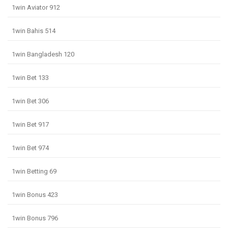
1win Aviator 912
1win Bahis 514
1win Bangladesh 120
1win Bet 133
1win Bet 306
1win Bet 917
1win Bet 974
1win Betting 69
1win Bonus 423
1win Bonus 796