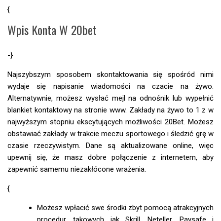
{
Wpis Konta W 20bet
-}
Najszybszym sposobem skontaktowania się spośród nimi
wydaje się napisanie wiadomości na czacie na żywo.
Alternatywnie, możesz wysłać mejl na odnośnik lub wypełnić
blankiet kontaktowy na stronie www. Zakłady na żywo to 1 z w
najwyższym stopniu ekscytujących możliwości 20Bet. Możesz
obstawiać zakłady w trakcie meczu sportowego i śledzić grę w
czasie rzeczywistym. Dane są aktualizowane online, więc
upewnij się, że masz dobre połączenie z internetem, aby
zapewnić samemu niezakłócone wrażenia.
{
Możesz wpłacić swe środki zbyt pomocą atrakcyjnych
procedur, takowych jak Skrill, Neteller, Paysafe i