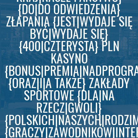
{DO|DO ODWIEDZENIA}
ZŁAPANIA {JEST|WYDAJE SIĘ
BYĆ|WYDAJE SIĘ}
{400|CZTERYSTA} PLN
KASYNO
{BONUS|PREMIA|NADPROGR
{ORAZ|I|A TAKŻE} ZAKŁADY
SPORTOWE {DLA|NA
RZECZ|GWOLI}
{POLSKICH|NASZYCH|RODZI
{GRACZY|ZAWODNIKÓW|INT