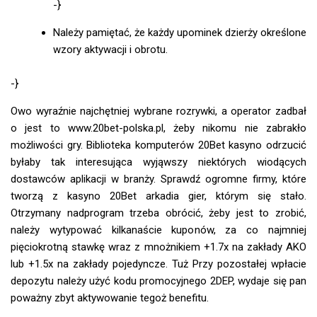
-}
Należy pamiętać, że każdy upominek dzierży określone
wzory aktywacji i obrotu.
-}
Owo wyraźnie najchętniej wybrane rozrywki, a operator zadbał
o jest to
www.20bet-polska.pl
, żeby nikomu nie zabrakło
możliwości gry. Biblioteka komputerów 20Bet kasyno odrzucić
byłaby tak interesująca wyjąwszy niektórych wiodących
dostawców aplikacji w branży. Sprawdź ogromne firmy, które
tworzą z kasyno 20Bet arkadia gier, którym się stało.
Otrzymany nadprogram trzeba obrócić, żeby jest to zrobić,
należy wytypować kilkanaście kuponów, za co najmniej
pięciokrotną stawkę wraz z mnożnikiem +1.7x na zakłady AKO
lub +1.5x na zakłady pojedyncze. Tuż Przy pozostałej wpłacie
depozytu należy użyć kodu promocyjnego 2DEP, wydaje się pan
poważny zbyt aktywowanie tegoż benefitu.