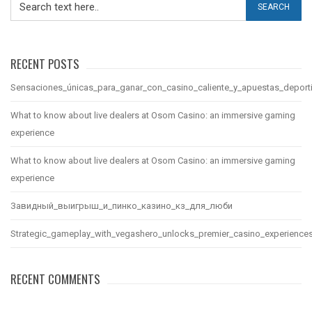
RECENT POSTS
Sensaciones_únicas_para_ganar_con_casino_caliente_y_apuestas_deport
What to know about live dealers at Osom Casino: an immersive gaming
experience
What to know about live dealers at Osom Casino: an immersive gaming
experience
Завидный_выигрыш_и_пинко_казино_кз_для_люби
Strategic_gameplay_with_vegashero_unlocks_premier_casino_experience
RECENT COMMENTS