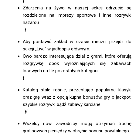
{
Zdarzenia na żywo w naszej sekcji odrzucić są
rozdzielone na imprezy sportowe i inne rozrywki
hazardu.
-}
Aby postawić zakład w czasie meczu, przejdź do
sekcji „Live” w jadłospis głównym.
Owo bardzo interesująca dział z grami, które oferują
rozgrywkę obok wyróżniających się zabawach
losowych na tle pozostałych kategorii.
{
Katalog stale rośnie, prezentując popularne klasyki
oraz grę wraz z opcją kupna bonusów, gry o jackpot,
szybkie rozrywki bądź zabawy karciane.
-}{
Wszelcy nowi zawodnicy mogą otrzymać trochę
gratisowych pieniędzy w obrębie bonusu powitalnego.