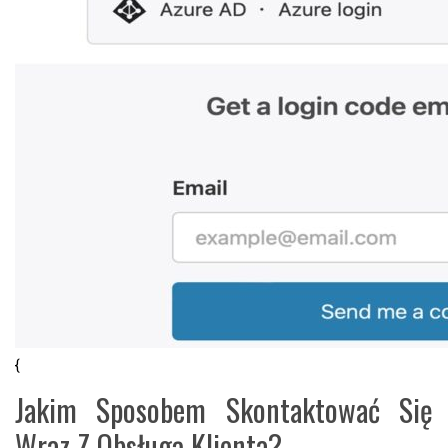
{
Jakim Sposobem Skontaktować Się
Wraz Z Obsługą Klienta?