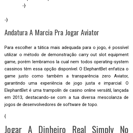
-}
-}
Andatura A Marcia Pra Jogar Aviator
Para escolher a tática mais adequada para o jogo, é possível
utilizar o método de demonstração carry out slot equipment
game, porém lembramos la cual nem todos operating-system
cassinos têm essa opção disponível. O ElephantBet enfatiza o
game justo como também a transparência zero Aviator,
garantindo uma experiência de jogo justa e imparcial. O
ElephantBet é uma trampolín de casino online versátil, lançada
em 2013, destacando-se com a tua diversa mescolanza de
jogos de desenvolvedores de software de topo​​.
{
Jogar A Dinheiro Real Simply No