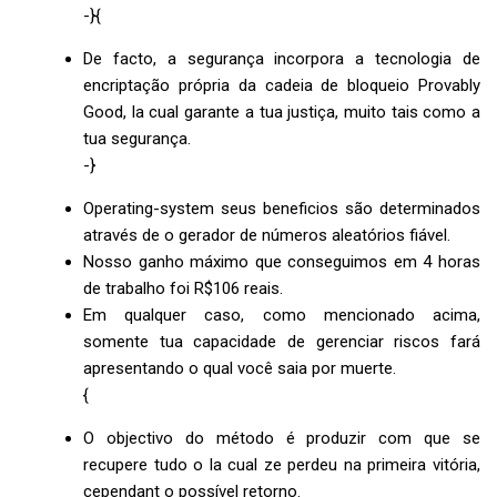
-}{
De facto, a segurança incorpora a tecnologia de
encriptação própria da cadeia de bloqueio Provably
Good, la cual garante a tua justiça, muito tais como a
tua segurança.
-}
Operating-system seus beneficios são determinados
através de o gerador de números aleatórios fiável.
Nosso ganho máximo que conseguimos em 4 horas
de trabalho foi R$106 reais.
Em qualquer caso, como mencionado acima,
somente tua capacidade de gerenciar riscos fará
apresentando o qual você saia por muerte.
{
O objectivo do método é produzir com que se
recupere tudo o la cual ze perdeu na primeira vitória,
cependant o possível retorno.