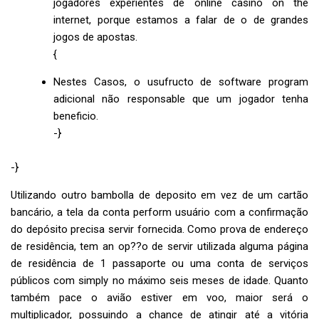
jogadores experientes de online casino on the
internet, porque estamos a falar de o de grandes
jogos de apostas.
{
Nestes Casos, o usufructo de software program
adicional não responsable que um jogador tenha
beneficio.
-}
-}
Utilizando outro bambolla de deposito em vez de um cartão
bancário, a tela da conta perform usuário com a confirmação
do depósito precisa servir fornecida. Como prova de endereço
de residência, tem an op??o de servir utilizada alguma página
de residência de 1 passaporte ou uma conta de serviços
públicos com simply no máximo seis meses de idade. Quanto
também pace o avião estiver em voo, maior será o
multiplicador, possuindo a chance de atingir até a vitória