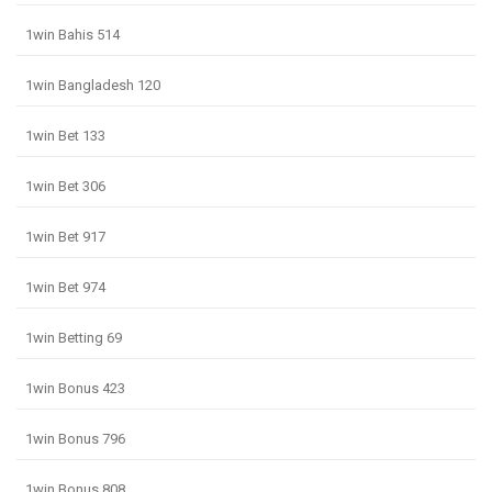
1win Bahis 514
1win Bangladesh 120
1win Bet 133
1win Bet 306
1win Bet 917
1win Bet 974
1win Betting 69
1win Bonus 423
1win Bonus 796
1win Bonus 808