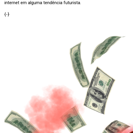
internet em alguma tendência futurista.
{
-}