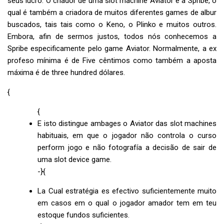
seus lucro. O criador de uma slot machine Aviator é a Spribe, o
qual é também a criadora de muitos diferentes games de albur
buscados, tais tais como o Keno, o Plinko e muitos outros.
Embora, afin de sermos justos, todos nós conhecemos a
Spribe especificamente pelo game Aviator. Normalmente, a ex
profeso mínima é de Five cêntimos como também a aposta
máxima é de three hundred dólares.
{
{
E isto distingue ambages o Aviator das slot machines
habituais, em que o jogador não controla o curso
perform jogo e não fotografía a decisão de sair de
uma slot device game.
-}{
La Cual estratégia es efectivo suficientemente muito
em casos em o qual o jogador amador tem em teu
estoque fundos suficientes.