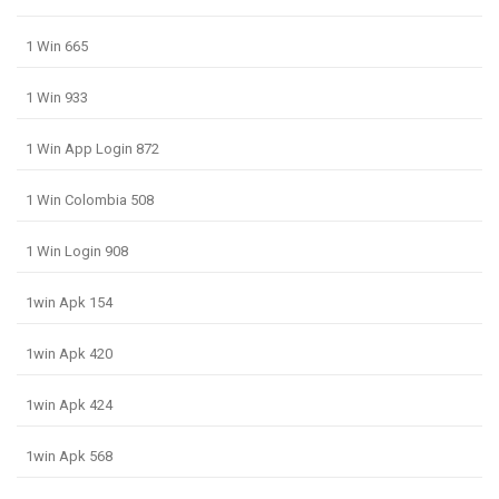
1 Win 665
1 Win 933
1 Win App Login 872
1 Win Colombia 508
1 Win Login 908
1win Apk 154
1win Apk 420
1win Apk 424
1win Apk 568