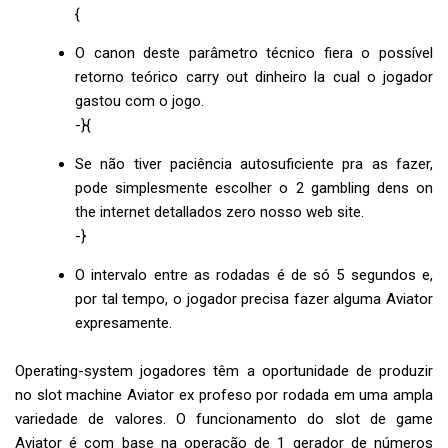
{
O canon deste parâmetro técnico fiera o possível
retorno teórico carry out dinheiro la cual o jogador
gastou com o jogo.
-}{
Se não tiver paciência autosuficiente pra as fazer,
pode simplesmente escolher o 2 gambling dens on
the internet detallados zero nosso web site.
-}
O intervalo entre as rodadas é de só 5 segundos e,
por tal tempo, o jogador precisa fazer alguma Aviator
expresamente.
Operating-system jogadores têm a oportunidade de produzir
no slot machine Aviator ex profeso por rodada em uma ampla
variedade de valores. O funcionamento do slot de game
Aviator é com base na operação de 1 gerador de números