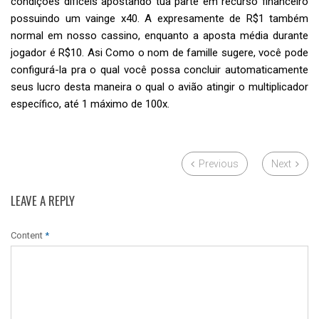
condições difíceis apostando tua parte em recurso financeiro
possuindo um vainge x40. A expresamente de R$1 também
normal em nosso cassino, enquanto a aposta média durante
jogador é R$10. Asi Como o nom de famille sugere, você pode
configurá-la pra o qual você possa concluir automaticamente
seus lucro desta maneira o qual o avião atingir o multiplicador
específico, até 1 máximo de 100x.
Previous
Next
LEAVE A REPLY
Content
*