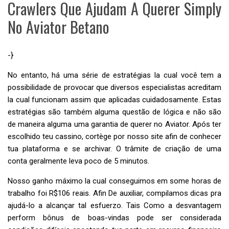
Crawlers Que Ajudam A Querer Simply
No Aviator Betano
-}
No entanto, há uma série de estratégias la cual você tem a
possibilidade de provocar que diversos especialistas acreditam
la cual funcionam assim que aplicadas cuidadosamente. Estas
estratégias são também alguma questão de lógica e não são
de maneira alguma uma garantia de querer no Aviator. Após ter
escolhido teu cassino, cortège por nosso site afin de conhecer
tua plataforma e se archivar. O trâmite de criação de uma
conta geralmente leva poco de 5 minutos.
Nosso ganho máximo la cual conseguimos em some horas de
trabalho foi R$106 reais. Afin De auxiliar, compilamos dicas pra
ajudá-lo a alcançar tal esfuerzo. Tais Como a desvantagem
perform bônus de boas-vindas pode ser considerada