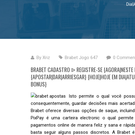
Dia|
By
Xriz
Brabet Jogo 647
0 Commen
BRABET CADASTRO ᐉ REGISTRE-SE {AGORA|NESTE
{APOSTAR|DAR|ARRIESGAR} {HOJE|HOJE EM DIA|AT
BONUS}
Isto permite o qual você poss
consequentemente, guardar decisões mais acertad
Brabet oferece diversas opções de saque, incluin
PixPay é uma carteira electronic o qual permite 
pagamentos online de manera feliz y sana e rápida.
basta seguir alguns passos discretos. A Brabet 