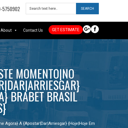
9-5750902
GET ESTIMATE
About
Contact Us
ESTE MOMENTO|NO
R|DAR|ARRIESGAR}
A} BRABET BRASIL
S}
Agora} A {Apostar|Dar|Arriesgar} {Hoje|Hoje Em