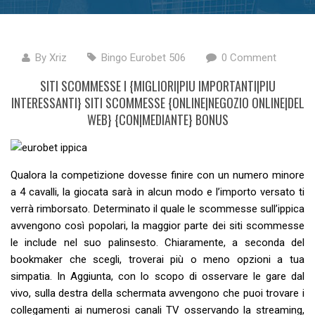
By
Xriz
Bingo Eurobet 506
0 Comment
SITI SCOMMESSE I {MIGLIORI|PIU IMPORTANTI|PIU
INTERESSANTI} SITI SCOMMESSE {ONLINE|NEGOZIO ONLINE|DEL
WEB} {CON|MEDIANTE} BONUS
Qualora la competizione dovesse finire con un numero minore
a 4 cavalli, la giocata sarà in alcun modo e l’importo versato ti
verrà rimborsato. Determinato il quale le scommesse sull’ippica
avvengono così popolari, la maggior parte dei siti scommesse
le include nel suo palinsesto. Chiaramente, a seconda del
bookmaker che scegli, troverai più o meno opzioni a tua
simpatia. In Aggiunta, con lo scopo di osservare le gare dal
vivo, sulla destra della schermata avvengono che puoi trovare i
collegamenti ai numerosi canali TV osservando la streaming,