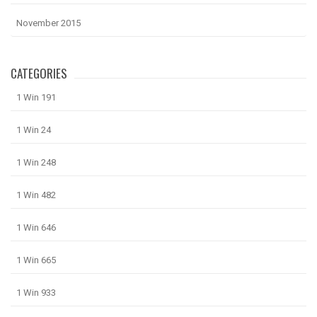
November 2015
CATEGORIES
1 Win 191
1 Win 24
1 Win 248
1 Win 482
1 Win 646
1 Win 665
1 Win 933