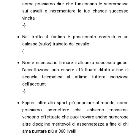
come possiamo dire che funzionano le scommesse
sui cavalli e incrementare le tue chance successo
vincita.
-}
Nel trotto, il fantino è posizionato costruiti in un
calesse (sulky) trainato dal cavallo.
{
Non è necessario firmare il alleanza successo gioco,
l’accettazione puo essere effettuato difatti a fine di
sequela telematica al attimo tuttora iscrizione
dell’account.
-}
Eppure oltre allo sport più popolare al mondo, come
possiamo ammettere che abbiamo massima,
vengono effettuate che puoi trovare anche numerose
altre discipline meritevoli di assennatezza a fine di chi
ama puntare più a 360 livelli.