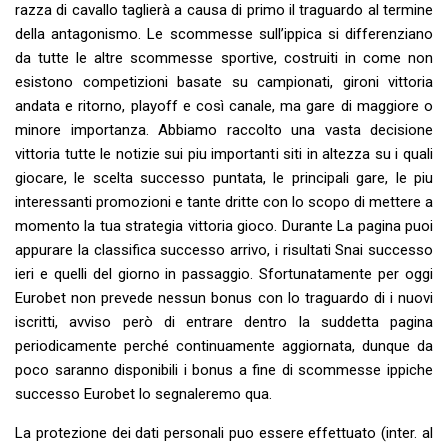
razza di cavallo taglierà a causa di primo il traguardo al termine
della antagonismo. Le scommesse sull’ippica si differenziano
da tutte le altre scommesse sportive, costruiti in come non
esistono competizioni basate su campionati, gironi vittoria
andata e ritorno, playoff e così canale, ma gare di maggiore o
minore importanza. Abbiamo raccolto una vasta decisione
vittoria tutte le notizie sui piu importanti siti in altezza su i quali
giocare, le scelta successo puntata, le principali gare, le piu
interessanti promozioni e tante dritte con lo scopo di mettere a
momento la tua strategia vittoria gioco. Durante La pagina puoi
appurare la classifica successo arrivo, i risultati Snai successo
ieri e quelli del giorno in passaggio. Sfortunatamente per oggi
Eurobet non prevede nessun bonus con lo traguardo di i nuovi
iscritti, avviso però di entrare dentro la suddetta pagina
periodicamente perché continuamente aggiornata, dunque da
poco saranno disponibili i bonus a fine di scommesse ippiche
successo Eurobet lo segnaleremo qua.
La protezione dei dati personali puo essere effettuato (inter. al