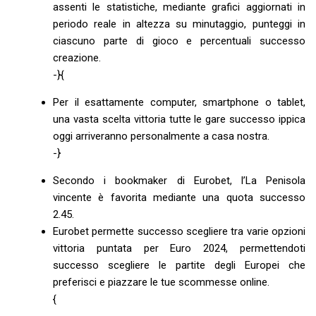
assenti le statistiche, mediante grafici aggiornati in
periodo reale in altezza su minutaggio, punteggi in
ciascuno parte di gioco e percentuali successo
creazione.
-}{
Per il esattamente computer, smartphone o tablet,
una vasta scelta vittoria tutte le gare successo ippica
oggi arriveranno personalmente a casa nostra.
-}
Secondo i bookmaker di Eurobet, l’La Penisola
vincente è favorita mediante una quota successo
2.45.
Eurobet permette successo scegliere tra varie opzioni
vittoria puntata per Euro 2024, permettendoti
successo scegliere le partite degli Europei che
preferisci e piazzare le tue scommesse online.
{