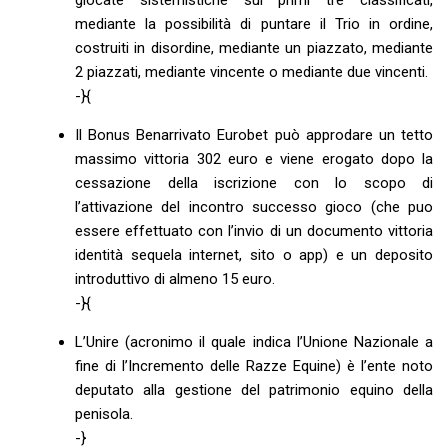
giocate sistemistiche sui primi tre classificati,
mediante la possibilità di puntare il Trio in ordine,
costruiti in disordine, mediante un piazzato, mediante
2 piazzati, mediante vincente o mediante due vincenti.
-}{
Il Bonus Benarrivato Eurobet può approdare un tetto
massimo vittoria 302 euro e viene erogato dopo la
cessazione della iscrizione con lo scopo di
l’attivazione del incontro successo gioco (che puo
essere effettuato con l’invio di un documento vittoria
identità sequela internet, sito o app) e un deposito
introduttivo di almeno 15 euro.
-}{
L’Unire (acronimo il quale indica l’Unione Nazionale a
fine di l’Incremento delle Razze Equine) è l’ente noto
deputato alla gestione del patrimonio equino della
penisola.
-}