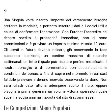
-}
Una Singola volta inserito l’importo del versamento bisogna
preferire la modalità, e pertanto inserire i dati e i codici utili a
causa di confermare l’operazione. Con Eurobet l’accredito del
denaro spedito è pressoché immediato, non ci sono
commissioni e è previsto un importo minimo vittoria 10 euro.
Gli utenti in futuro devono indicare, già osservando la fase
successo iscrizione, un confine massimo di ricariche
settimanali, un tetto il quale può risultare perfino modificato. Il
nostro consiglio è di commentare con assennatezza le
condizioni del bonus, a fine di capire nel momento in cui sarà
fattibile prelevare il denaro ricevuto osservando la dono. Non
sarà difatti dato vittoria adempiere subito il ritiro, eppure
bisognerà prima generare un volume vittoria operazioni quale
superi la soglia minima imposta dal sito di scommesse.
Le Competizioni Meno Popolari