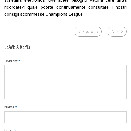
schedina elettronica. Ove avete bisogno vittoria certi dritta
ricordatevi quale potete continuamente consultare i nostri
consigli scommesse Champions League.
Previous
Next
LEAVE A REPLY
Content
*
Name
*
Email
*