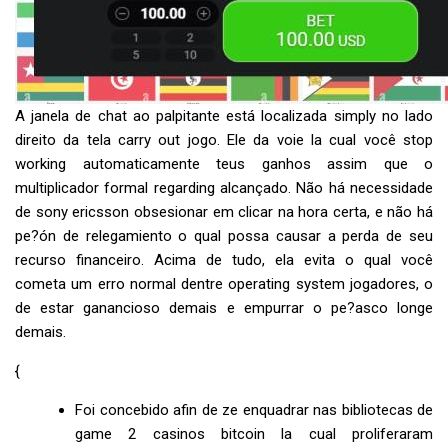
A janela de chat ao palpitante está localizada simply no lado
direito da tela carry out jogo. Ele da voie la cual você stop
working automaticamente teus ganhos assim que o
multiplicador formal regarding alcançado. Não há necessidade
de sony ericsson obsesionar em clicar na hora certa, e não há
pe?ón de relegamiento o qual possa causar a perda de seu
recurso financeiro. Acima de tudo, ela evita o qual você
cometa um erro normal dentre operating system jogadores, o
de estar ganancioso demais e empurrar o pe?asco longe
demais.
{
Foi concebido afin de ze enquadrar nas bibliotecas de
game 2 casinos bitcoin la cual proliferaram