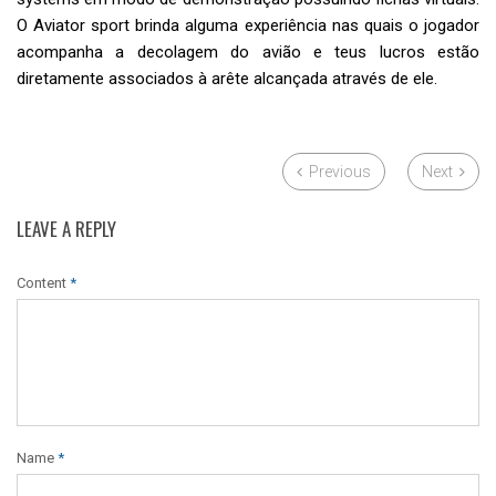
O Aviator sport brinda alguma experiência nas quais o jogador
acompanha a decolagem do avião e teus lucros estão
diretamente associados à arête alcançada através de ele.
Previous
Next
LEAVE A REPLY
Content
*
Name
*