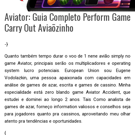
Aviator: Guia Completo Perform Game
Carry Out Aviaõzinho
-}
Quanto também tempo durar o voo de 1 nene avião simply no
game Aviator, principais serão os multiplicadores e operating
system lucro potenciais. European Union sou Eugene
Vodolazkin, uma pessoa apaixonada com capacidades em
análise de games de azar, escrita e games de cassino. Minha
especialidade está zero blando game Aviator Accident, que
estudei e dominei ao longo 2 anos. Tais Como analista de
games de azar, forneço information valiosos e conselhos seja
para jogadores quanto pra cassinos, aproveitando meu olhar
atento pra tendências e oportunidades.
{