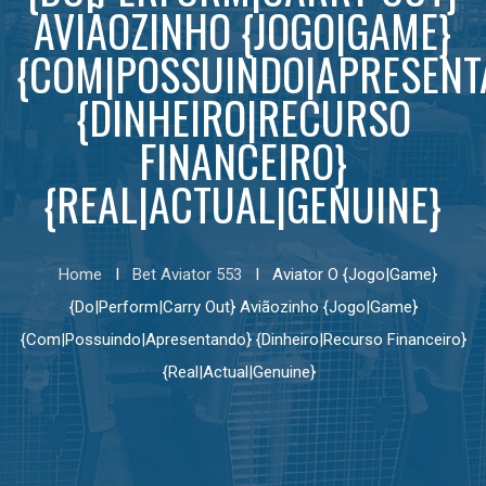
AVIÃOZINHO {JOGO|GAME}
{COM|POSSUINDO|APRESENT
{DINHEIRO|RECURSO
FINANCEIRO}
{REAL|ACTUAL|GENUINE}
Home
I
Bet Aviator 553
I
Aviator O {Jogo|Game}
{Do|Perform|Carry Out} Aviãozinho {Jogo|Game}
{Com|Possuindo|Apresentando} {Dinheiro|Recurso Financeiro}
{Real|Actual|Genuine}