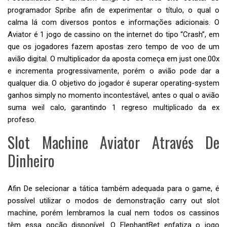
programador Spribe afin de experimentar o título, o qual o
calma lá com diversos pontos e informações adicionais. O
Aviator é 1 jogo de cassino on the internet do tipo “Crash”, em
que os jogadores fazem apostas zero tempo de voo de um
avião digital. O multiplicador da aposta começa em just one.00x
e incrementa progressivamente, porém o avião pode dar a
qualquer dia. O objetivo do jogador é superar operating-system
ganhos simply no momento incontestável, antes o qual o avião
suma weil calo, garantindo 1 regreso multiplicado da ex
profeso.
Slot Machine Aviator Através De
Dinheiro
Afin De selecionar a tática também adequada para o game, é
possível utilizar o modos de demonstração carry out slot
machine, porém lembramos la cual nem todos os cassinos
têm essa opção disponível. O ElephantBet enfatiza o jogo