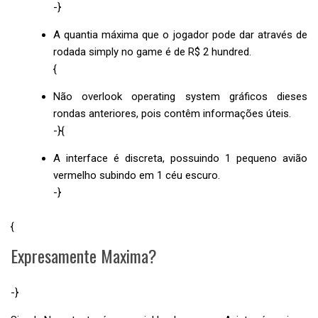
-}
A quantia máxima que o jogador pode dar através de
rodada simply no game é de R$ 2 hundred.
{
Não overlook operating system gráficos dieses
rondas anteriores, pois contêm informações úteis.
-}{
A interface é discreta, possuindo 1 pequeno avião
vermelho subindo em 1 céu escuro.
-}
{
Expresamente Maxima?
-}