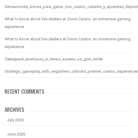
Sensaciones_únicas_para_ganar_con_casino_caliente_y_apuestas_deport
What to know about live dealers at Osom Casino: an immersive gaming
experience
What to know about live dealers at Osom Casino: an immersive gaming
experience
Завидный_выигрыш_и_пинко_казино_кз_для_люби
Strategic_gameplay_with_vegashero_unlocks_premier_casino_experience
RECENT COMMENTS
ARCHIVES
July 2026
June 2026