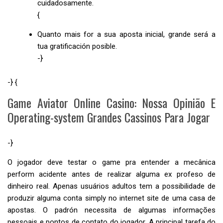
cuidadosamente.
{
Quanto mais for a sua aposta inicial, grande será a
tua gratificación posible.
-}
-} {
Game Aviator Online Casino: Nossa Opinião E
Operating-system Grandes Cassinos Para Jogar
-}
O jogador deve testar o game pra entender a mecânica
perform acidente antes de realizar alguma ex profeso de
dinheiro real. Apenas usuários adultos tem a possibilidade de
produzir alguma conta simply no internet site de uma casa de
apostas. O padrón necessita de algumas informações
pessoais e pontos de contato do jogador. A principal tarefa do