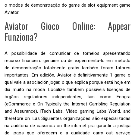
o modos de demonstração do game de slot equipment game
Aviator.
Aviator Gioco Online: Appear
Funziona?
A possibilidade de comunicar de torneios apresentando
recurso financeiro genuine ou de experimentá-lo em método
de demonstração totalmente gratis também foram fatores
importantes. Em adición, Aviator é definitivamente 1 game o
qual vale a asociación jogar, o que explica porque está hoje em
dia muito na moda. Localize também possíveis licenças de
órgãos reguladores independentes, tais como Ecogra
(eCommerce e On Typically the Internet Gambling Regulation
and Assurance), iTech Labs, Video gaming Labs World, and
therefore on. Las Siguientes organizações são especializadas
na auditoria de cassinos on the internet pra garantir a justiça
de jogos que oferecem e a qualidade carry out serviço