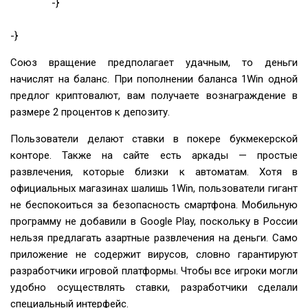
-}
-}
Союз вращение предполагает удачным, то деньги
начислят на баланс. При пополнении баланса 1Win одной
предлог криптовалют, вам получаете вознаграждение в
размере 2 процентов к депозиту.
Пользователи делают ставки в покере букмекерской
конторе. Также на сайте есть аркады — простые
развлечения, которые близки к автоматам. Хотя в
официальных магазинах шалишь 1Win, пользователи гигант
не беспокоиться за безопасность смартфона. Мобильную
программу не добавили в Google Play, поскольку в России
нельзя предлагать азартные развлечения на деньги. Само
приложение не содержит вирусов, словно гарантируют
разработчики игровой платформы. Чтобы все игроки могли
удобно осуществлять ставки, разработчики сделали
специальный интерфейс.