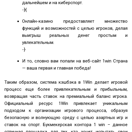
дальнейшем и на киберспорт.
-}{
Онлайн-казино предоставляет множество
функций и возможностей с целью игроков, делая
выигрыш реальных денег простым и
увлекательным.
-}
И то, словно вам попали на веб-сайт 1win Страна
— ваша первая и главная победа!
Таким образом, система кэшбэка в 1Win делает игровой
процесс еще более привлекательным и прибыльным,
возвращая часть ставок на премиальный баланс игрока.
Официальный ресурс 1Win привлекает уникальным
подходом к организации игрового процесса, образуя
безопасную и волнующую среду с целью азартных игр и
ставок на спорт. Букмекерская контора 1 win – данное
отличная площадка для тех, кто хочет испытать свои