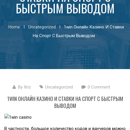
БЫСТРЫМ ВЫВОДОМ
Home
I
Uncategorized
I
1win Онлайн Казино И Ставки
На Спорт С Быстрым Выводом
By
Xriz
Uncategorized
0 Comment
1WIN ОНЛАЙН КАЗИНО И СТАВКИ НА СПОРТ С БЫСТРЫМ
ВЫВОДОМ
В частности, большое количество кодов и ваучеров можно