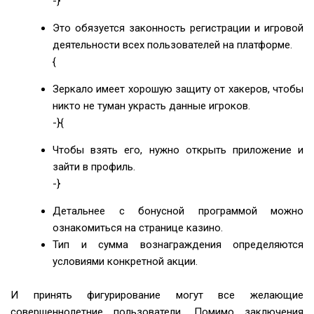
-}
Это обязуется законность регистрации и игровой
деятельности всех пользователей на платформе.
{
Зеркало имеет хорошую защиту от хакеров, чтобы
никто не туман украсть данные игроков.
-}{
Чтобы взять его, нужно открыть приложение и
зайти в профиль.
-}
Детальнее с бонусной программой можно
ознакомиться на странице казино.
Тип и сумма вознаграждения определяются
условиями конкретной акции.
И принять фигурирование могут все желающие
совершеннолетние пользователи. Помимо заключения