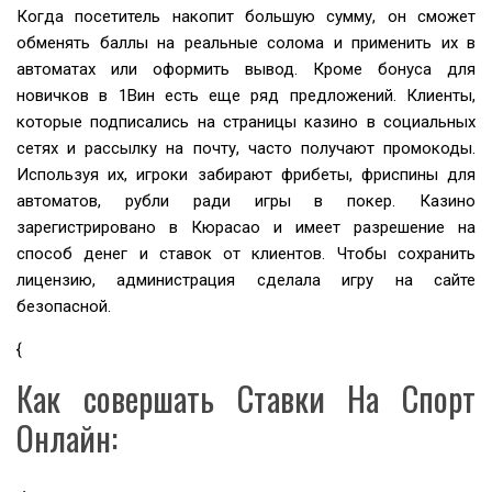
Когда посетитель накопит большую сумму, он сможет
обменять баллы на реальные солома и применить их в
автоматах или оформить вывод. Кроме бонуса для
новичков в 1Вин есть еще ряд предложений. Клиенты,
которые подписались на страницы казино в социальных
сетях и рассылку на почту, часто получают промокоды.
Используя их, игроки забирают фрибеты, фриспины для
автоматов, рубли ради игры в покер. Казино
зарегистрировано в Кюрасао и имеет разрешение на
способ денег и ставок от клиентов. Чтобы сохранить
лицензию, администрация сделала игру на сайте
безопасной.
{
Как совершать Ставки На Спорт
Онлайн: