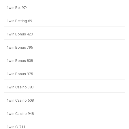
1win Bet 974
1win Betting 69
1win Bonus 423
1win Bonus 796
1win Bonus 808
1win Bonus 975
1win Casino 383
1win Casino 608
1win Casino 948
1win Ci 711