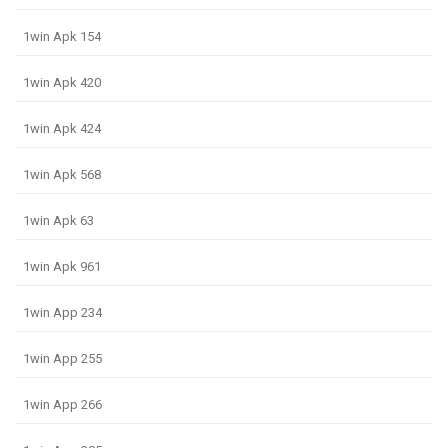
1win Apk 154
1win Apk 420
1win Apk 424
1win Apk 568
1win Apk 63
1win Apk 961
1win App 234
1win App 255
1win App 266