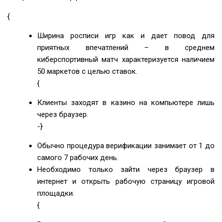
{
Ширина росписи игр как и дает повод для
приятных впечатлений – в среднем
киберспортивный матч характеризуется наличием
50 маркетов с целью ставок.
{
Клиенты заходят в казино на компьютере лишь
через браузер.
-}
Обычно процедура верификации занимает от 1 до
самого 7 рабочих день.
Необходимо только зайти через браузер в
интернет и открыть рабочую страницу игровой
площадки.
{