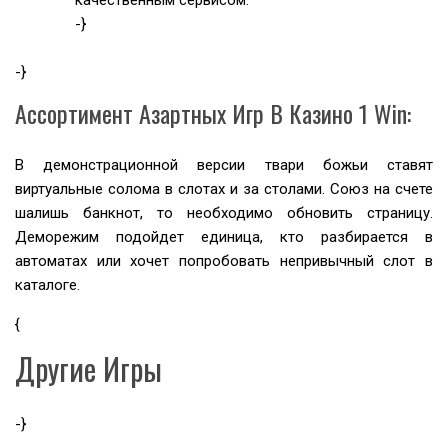
качественным сервисом.
-}
-}
Ассортимент Азартных Игр В Казино 1 Win:
В демонстрационной версии твари божьи ставят
виртуальные солома в слотах и за столами. Союз на счете
шалишь банкнот, то необходимо обновить страницу.
Деморежим подойдет единица, кто разбирается в
автоматах или хочет попробовать непривычный слот в
каталоге.
{
Другие Игры
-}