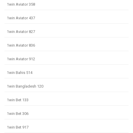
1win Aviator 358
1win Aviator 437
1win Aviator 827
1win Aviator 836
1win Aviator 912
1win Bahis 514
1win Bangladesh 120
1win Bet 133
1win Bet 306
1win Bet 917