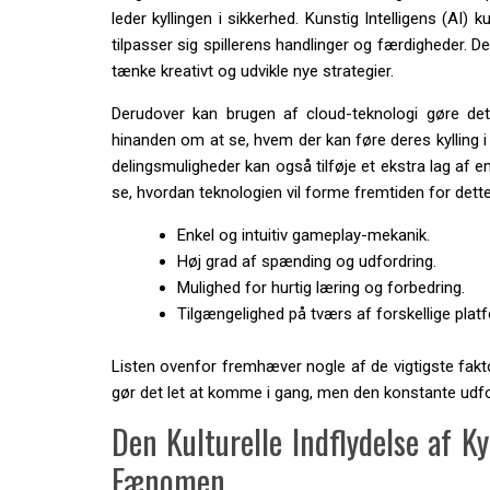
leder kyllingen i sikkerhed. Kunstig Intelligens (AI)
tilpasser sig spillerens handlinger og færdigheder. Det
tænke kreativt og udvikle nye strategier.
Derudover kan brugen af cloud-teknologi gøre det 
hinanden om at se, hvem der kan føre deres kylling 
delingsmuligheder kan også tilføje et ekstra lag a
se, hvordan teknologien vil forme fremtiden for dette
Enkel og intuitiv gameplay-mekanik.
Høj grad af spænding og udfordring.
Mulighed for hurtig læring og forbedring.
Tilgængelighed på tværs af forskellige plat
Listen ovenfor fremhæver nogle af de vigtigste faktor
gør det let at komme i gang, men den konstante udford
Den Kulturelle Indflydelse af K
Fænomen