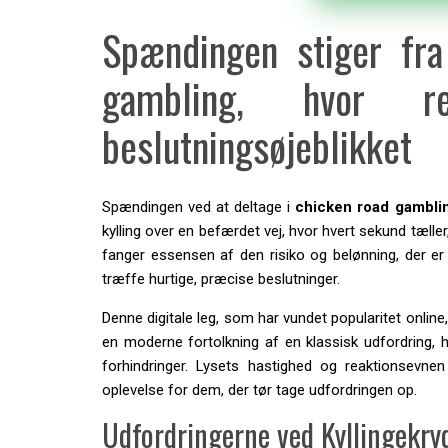
Spændingen stiger fra
gambling, hvor re
beslutningsøjeblikket
Spændingen ved at deltage i
chicken road gambli
kylling over en befærdet vej, hvor hvert sekund tælle
fanger essensen af den risiko og belønning, der er
træffe hurtige, præcise beslutninger.
Denne digitale leg, som har vundet popularitet online
en moderne fortolkning af en klassisk udfordring, hv
forhindringer. Lysets hastighed og reaktionsevne
oplevelse for dem, der tør tage udfordringen op.
Udfordringerne ved Kyllingekryd