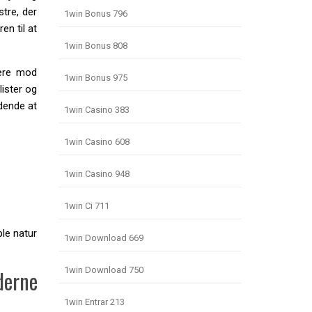
stre, der
1win Bonus 796
en til at
1win Bonus 808
rere mod
1win Bonus 975
lister og
dende at
1win Casino 383
1win Casino 608
1win Casino 948
1win Ci 711
ple natur
1win Download 669
1win Download 750
derne
1win Entrar 213