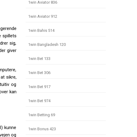
1win Aviator 836
1win Aviator 912
agerende
1win Bahis 514
spillets
drer sig,
1win Bangladesh 120
der giver
1win Bet 133
mputere,
1win Bet 306
t sikre,
uitiv og
1win Bet 917
dover kan
1win Bet 974
1win Betting 69
R) kunne
1win Bonus 423
 vejen og