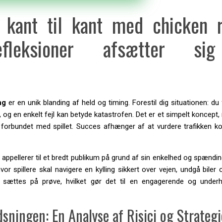
 kant til kant med chicken 
fleksioner afsætter si
ng
er en unik blanding af held og timing. Forestil dig situationen: du
r, og en enkelt fejl kan betyde katastrofen. Det er et simpelt koncept
 forbundet med spillet. Succes afhænger af at vurdere trafikken ko
, appellerer til et bredt publikum på grund af sin enkelhed og spændin
or spillere skal navigere en kylling sikkert over vejen, undgå biler
n sættes på prøve, hvilket gør det til en engagerende og under
sningen: En Analyse af Risici og Strategi