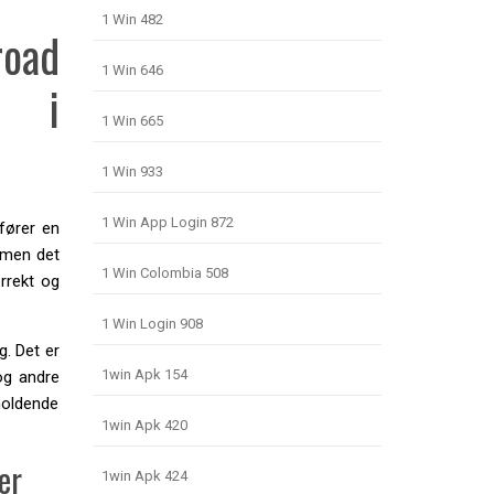
1 Win 482
road
1 Win 646
g i
1 Win 665
1 Win 933
1 Win App Login 872
 fører en
, men det
1 Win Colombia 508
rrekt og
1 Win Login 908
g. Det er
1win Apk 154
 og andre
holdende
1win Apk 420
er
1win Apk 424