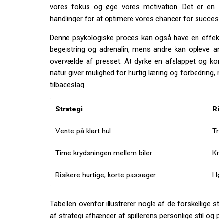
vores fokus og øge vores motivation. Det er en f
handlinger for at optimere vores chancer for succes
Denne psykologiske proces kan også have en effekt 
begejstring og adrenalin, mens andre kan opleve ang
overvælde af presset. At dyrke en afslappet og konc
natur giver mulighed for hurtig læring og forbedring
tilbageslag.
Strategi
R
Vente på klart hul
Tr
Time krydsningen mellem biler
Kr
Risikere hurtige, korte passager
H
Tabellen ovenfor illustrerer nogle af de forskellige s
af strategi afhænger af spillerens personlige stil og