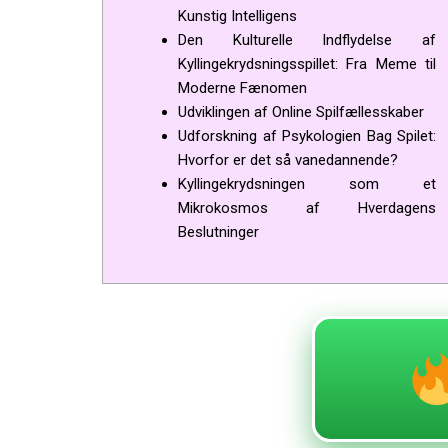
Kunstig Intelligens
Den Kulturelle Indflydelse af
Kyllingekrydsningsspillet: Fra Meme til
Moderne Fænomen
Udviklingen af Online Spilfællesskaber
Udforskning af Psykologien Bag Spilet:
Hvorfor er det så vanedannende?
Kyllingekrydsningen som et
Mikrokosmos af Hverdagens
Beslutninger