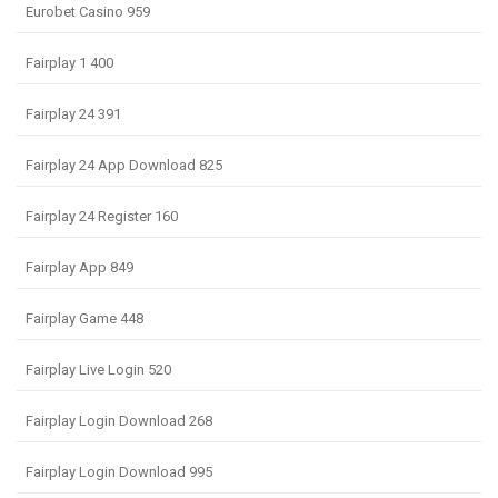
Eurobet Casino 959
Fairplay 1 400
Fairplay 24 391
Fairplay 24 App Download 825
Fairplay 24 Register 160
Fairplay App 849
Fairplay Game 448
Fairplay Live Login 520
Fairplay Login Download 268
Fairplay Login Download 995