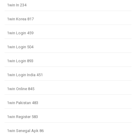
1win In 234
1win Korea 817
1win Login 459
1win Login 504
1win Login 893
1win Login India 451
1win Online 845
1win Pakistan 483
1win Register 583
1win Senegal Apk 86