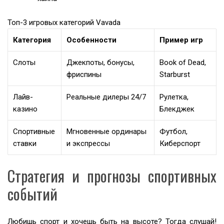
Топ-3 игровых категорий Vavada
Категория
Особенности
Пример игр
Слоты
Джекпоты, бонусы,
Book of Dead,
фриспины
Starburst
Лайв-
Реальные дилеры 24/7
Рулетка,
казино
Блекджек
Спортивные
Мгновенные ординары
Футбол,
ставки
и экспрессы
Киберспорт
Стратегия и прогнозы спортивных
событий
Любишь спорт и хочешь быть на высоте? Тогда слушай!