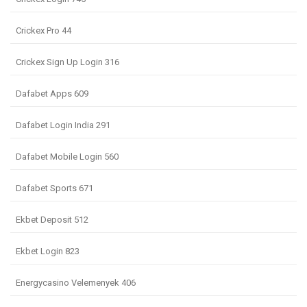
Crickex Pro 44
Crickex Sign Up Login 316
Dafabet Apps 609
Dafabet Login India 291
Dafabet Mobile Login 560
Dafabet Sports 671
Ekbet Deposit 512
Ekbet Login 823
Energycasino Velemenyek 406