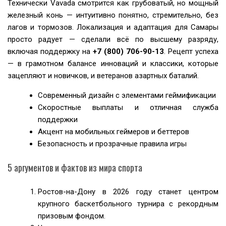
Технически Vavada смотрится как грубоватый, но мощный
железный конь — интуитивно понятно, стремительно, без
лагов и тормозов. Локализация и адаптация для Самары
просто радует — сделали всё по высшему разряду,
включая поддержку на
+7 (800) 706-90-13
. Рецепт успеха
— в грамотном балансе инноваций и классики, которые
зацепляют и новичков, и ветеранов азартных баталий.
Современный дизайн с элементами геймификации
Скоростные выплаты и отличная служба
поддержки
Акцент на мобильных геймеров и беттеров
Безопасность и прозрачные правила игры
5 аргументов и фактов из мира спорта
Ростов-на-Дону в 2026 году станет центром
крупного баскетбольного турнира с рекордным
призовым фондом.