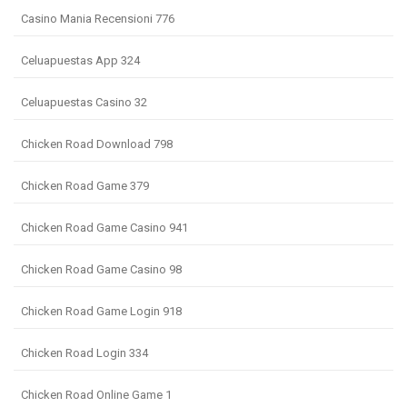
Casino Mania Recensioni 776
Celuapuestas App 324
Celuapuestas Casino 32
Chicken Road Download 798
Chicken Road Game 379
Chicken Road Game Casino 941
Chicken Road Game Casino 98
Chicken Road Game Login 918
Chicken Road Login 334
Chicken Road Online Game 1