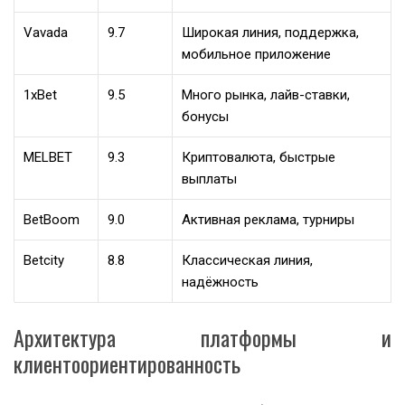
Vavada
9.7
Широкая линия, поддержка,
мобильное приложение
1xBet
9.5
Много рынка, лайв-ставки,
бонусы
MELBET
9.3
Криптовалюта, быстрые
выплаты
BetBoom
9.0
Активная реклама, турниры
Betcity
8.8
Классическая линия,
надёжность
Архитектура платформы и
клиентоориентированность