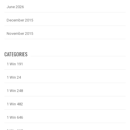
June 2026
December 2015
November 2015
CATEGORIES
1 Win 191
1 Win 24
1 Win 248
1 Win 482
1 Win 646