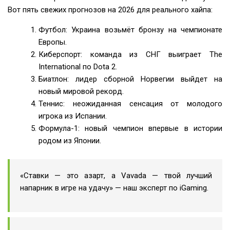
Вот пять свежих прогнозов на 2026 для реального хайпа:
Футбол: Украина возьмёт бронзу на чемпионате
Европы.
Киберспорт: команда из СНГ выиграет The
International по Dota 2.
Биатлон: лидер сборной Норвегии выйдет на
новый мировой рекорд.
Теннис: неожиданная сенсация от молодого
игрока из Испании.
Формула-1: новый чемпион впервые в истории
родом из Японии.
«Ставки — это азарт, а Vavada — твой лучший
напарник в игре на удачу» — наш эксперт по iGaming.