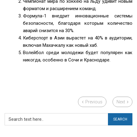
Чемпионат мира по хоккею на льду удивит новым
форматом и расширением команд.
Формула-1 внедрит инновационные системы
безопасности, благодаря которым количество
аварий снизится на 30%.
Киберспорт в Азии вырастет на 40% в аудитории,
включая Махачкалу как новый хаб.
Волейбол среди молодежи будет популярен как
никогда, особенно в Сочи и Краснодаре.
Previous
Next