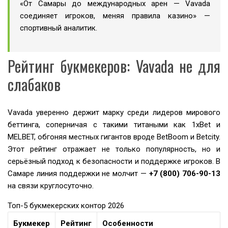
«От Самары до международных арен — Vavada
соединяет игроков, меняя правила казино» —
спортивный аналитик.
Рейтинг букмекеров: Vavada не для
слабаков
Vavada уверенно держит марку среди лидеров мирового
беттинга, соперничая с такими титаными как 1xBet и
MELBET, обгоняя местных гигантов вроде BetBoom и Betcity.
Этот рейтинг отражает не только популярность, но и
серьёзный подход к безопасности и поддержке игроков. В
Самаре линия поддержки не молчит —
+7 (800) 706-90-13
на связи круглосуточно.
Топ-5 букмекерских контор 2026
Букмекер
Рейтинг
Особенности