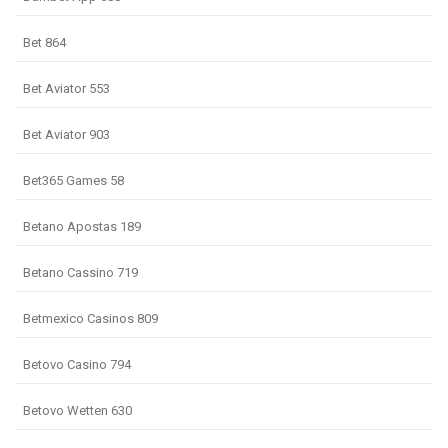
Bet 864
Bet Aviator 553
Bet Aviator 903
Bet365 Games 58
Betano Apostas 189
Betano Cassino 719
Betmexico Casinos 809
Betovo Casino 794
Betovo Wetten 630