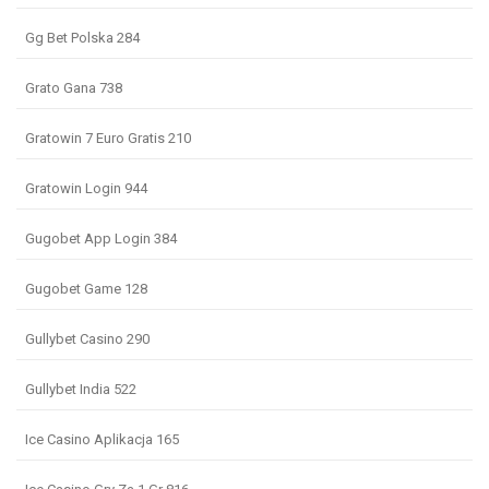
Gg Bet Polska 284
Grato Gana 738
Gratowin 7 Euro Gratis 210
Gratowin Login 944
Gugobet App Login 384
Gugobet Game 128
Gullybet Casino 290
Gullybet India 522
Ice Casino Aplikacja 165