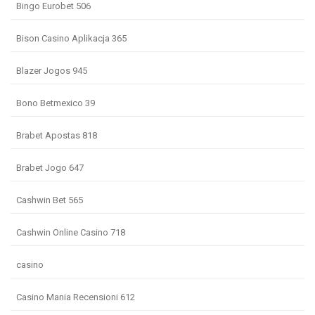
Bingo Eurobet 506
Bison Casino Aplikacja 365
Blazer Jogos 945
Bono Betmexico 39
Brabet Apostas 818
Brabet Jogo 647
Cashwin Bet 565
Cashwin Online Casino 718
casino
Casino Mania Recensioni 612