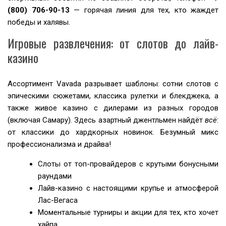
(800) 706-90-13
— горячая линия для тех, кто жаждет
победы и халявы.
Игровые развлечения: от слотов до лайв-
казино
Ассортимент Vavada разрывает шаблоны: сотни слотов с
эпическими сюжетами, классика рулетки и блекджека, а
также живое казино с дилерами из разных городов
(включая Самару). Здесь азартный джентльмен найдёт
всё
:
от классики до хардкорных новинок. Безумный микс
профессионализма и драйва!
Слоты от топ-провайдеров с крутыми бонусными
раундами
Лайв-казино с настоящими крупье и атмосферой
Лас-Вегаса
Моментальные турниры и акции для тех, кто хочет
хайпа