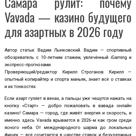
Самара рулит: почему
Vavada — казино будущего
для азартных в 2026 году
Автор статьи:
Вадим Лынковский
. Вадим — спортивный
обозреватель с 10-летним стажем, увлечённый iGaming и
экспресс-прогнозами.
Проверяющий/редактор:
Кирилл Строганов
. Кирилл —
опытный копирайтер и спорта маньяк, знает всё о ставках
и их тонкостях.
Если азарт гуляет в венах, а пальцы уже чешутся нажать на
кнопку «Старт» — добро пожаловать в
вавада онлайн
казино
! Самара — город, где живёт энергия и скорость, и
именно здесь Vavada врывается в 2026-м как гром среди
ясного неба. От международного шарма до локальных
фишек — всё сочетается в царстве ставок и безудержных