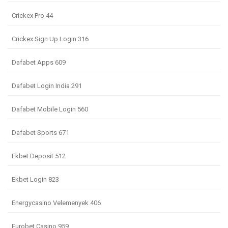
Crickex Pro 44
Crickex Sign Up Login 316
Dafabet Apps 609
Dafabet Login India 291
Dafabet Mobile Login 560
Dafabet Sports 671
Ekbet Deposit 512
Ekbet Login 823
Energycasino Velemenyek 406
Eurobet Casino 959