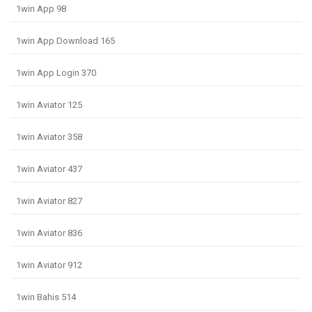
1win App 98
1win App Download 165
1win App Login 370
1win Aviator 125
1win Aviator 358
1win Aviator 437
1win Aviator 827
1win Aviator 836
1win Aviator 912
1win Bahis 514