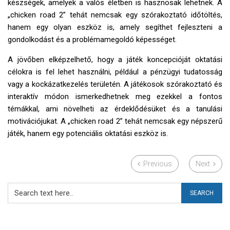
készségek, amelyek a valós életben is hasznosak lehetnek. A
„chicken road 2” tehát nemcsak egy szórakoztató időtöltés,
hanem egy olyan eszköz is, amely segíthet fejleszteni a
gondolkodást és a problémamegoldó képességet.
A jövőben elképzelhető, hogy a játék koncepcióját oktatási
célokra is fel lehet használni, például a pénzügyi tudatosság
vagy a kockázatkezelés területén. A játékosok szórakoztató és
interaktív módon ismerkedhetnek meg ezekkel a fontos
témákkal, ami növelheti az érdeklődésüket és a tanulási
motivációjukat. A „chicken road 2” tehát nemcsak egy népszerű
játék, hanem egy potenciális oktatási eszköz is.
Previous
Next