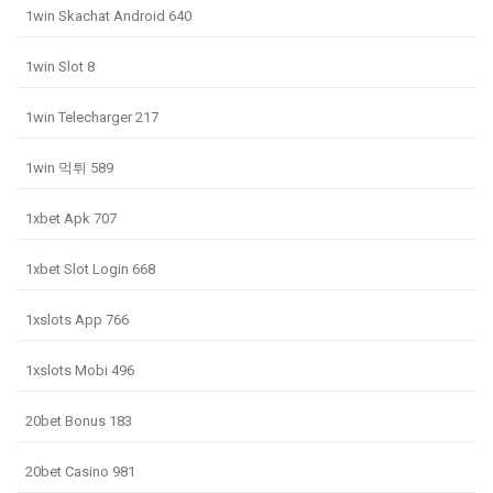
1win Skachat Android 640
1win Slot 8
1win Telecharger 217
1win 먹튀 589
1xbet Apk 707
1xbet Slot Login 668
1xslots App 766
1xslots Mobi 496
20bet Bonus 183
20bet Casino 981