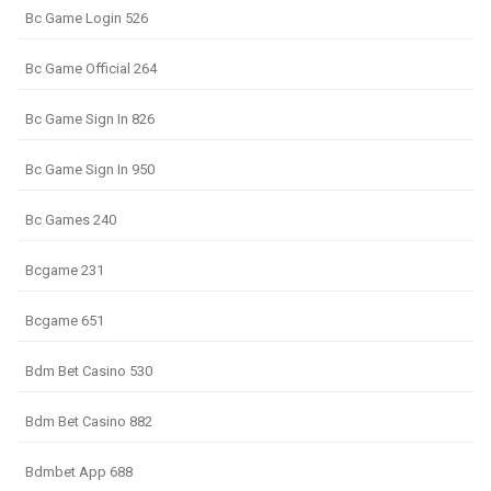
Bc Game Login 526
Bc Game Official 264
Bc Game Sign In 826
Bc Game Sign In 950
Bc Games 240
Bcgame 231
Bcgame 651
Bdm Bet Casino 530
Bdm Bet Casino 882
Bdmbet App 688