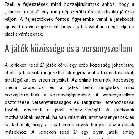
Ezek a fejlesztések mind hozzájárulhatnak ahhoz, hogy a
„chicken road 2” egy még népszerűbb és addiktívabb játékká
váljon. A fejlesztőknek fontos figyelembe venni a játékosok
igényeit és visszajelzéseit, hogy a játék valóban megfeleljen a
piaci elvárásoknak.
A játék közössége és a versenyszellem
A „chicken road 2” játék körül egy erős közösség jöhet létre,
ahol a játékosok megoszthatják egymással a tapasztalataikat,
stratégiáikat és eredményeiket. Az online fórumok, közösségi
média csoportok és a játék belüli ranglisták mind
hozzájárulhatnak a közösségépítéshez. A versenyszellem
ösztönzése versenytársaságok és ranglisták létrehozásával
tovább növelheti a játék népszerűségét. A játékosok
motiváltabbak lesznek, ha van valamiért, amit versenyeznek, és
ha láthatják, hogy a saját eredményeik hogyan viszonyulnak
másokhoz. A „chicken road 2” egy olyan játék, amely