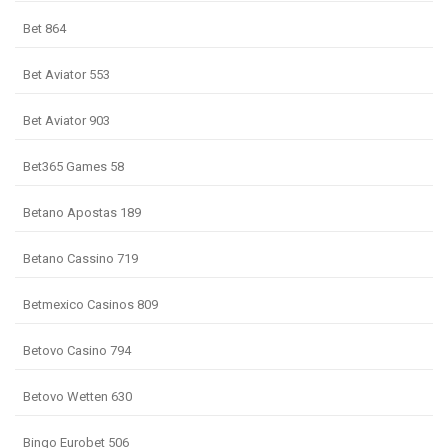
Bet 864
Bet Aviator 553
Bet Aviator 903
Bet365 Games 58
Betano Apostas 189
Betano Cassino 719
Betmexico Casinos 809
Betovo Casino 794
Betovo Wetten 630
Bingo Eurobet 506