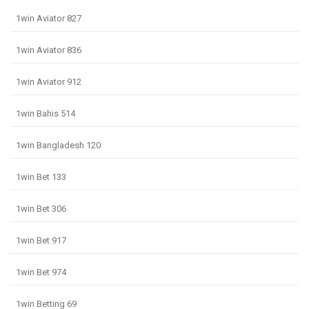
1win Aviator 827
1win Aviator 836
1win Aviator 912
1win Bahis 514
1win Bangladesh 120
1win Bet 133
1win Bet 306
1win Bet 917
1win Bet 974
1win Betting 69