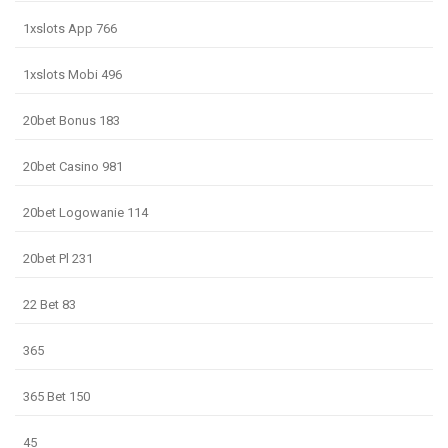
1xslots App 766
1xslots Mobi 496
20bet Bonus 183
20bet Casino 981
20bet Logowanie 114
20bet Pl 231
22 Bet 83
365
365 Bet 150
45