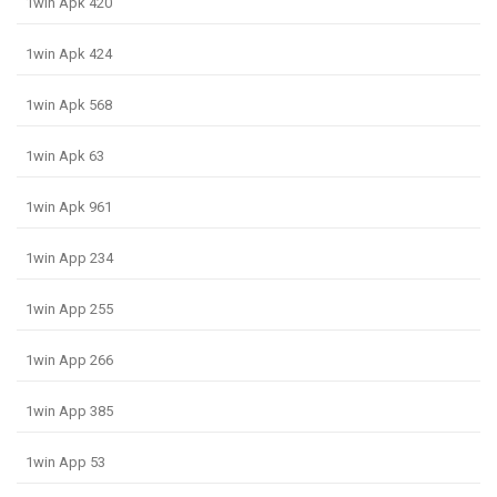
1win Apk 420
1win Apk 424
1win Apk 568
1win Apk 63
1win Apk 961
1win App 234
1win App 255
1win App 266
1win App 385
1win App 53