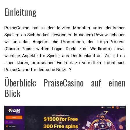
Einleitung
PraiseCasino hat in den letzten Monaten unter deutschen
Spielern an Sichtbarkeit gewonnen. In diesem Review schauen
wir uns das Angebot‚ die Promotions‚ den Login-Prozess
(Casino Praise wetten Login: Direkt zum Wettkonto) sowie
wichtige Aspekte für Spieler aus Deutschland an. Ziel ist es‚
einen klaren‚ praxisnahen Eindruck zu vermitteln: Lohnt sich
PraiseCasino für deutsche Nutzer?
Überblick: PraiseCasino auf einen
Blick