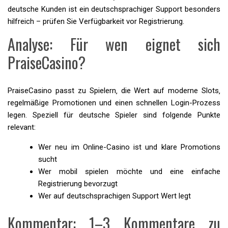
deutsche Kunden ist ein deutschsprachiger Support besonders
hilfreich – prüfen Sie Verfügbarkeit vor Registrierung.
Analyse: Für wen eignet sich
PraiseCasino?
PraiseCasino passt zu Spielern‚ die Wert auf moderne Slots‚
regelmäßige Promotionen und einen schnellen Login-Prozess
legen. Speziell für deutsche Spieler sind folgende Punkte
relevant:
Wer neu im Online-Casino ist und klare Promotions
sucht
Wer mobil spielen möchte und eine einfache
Registrierung bevorzugt
Wer auf deutschsprachigen Support Wert legt
Kommentar: 1–3 Kommentare zu