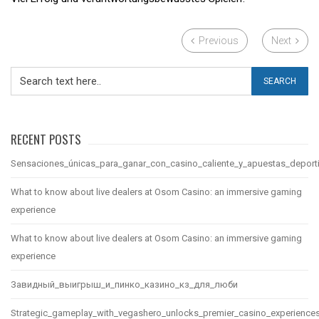
Previous
Next
RECENT POSTS
Sensaciones_únicas_para_ganar_con_casino_caliente_y_apuestas_deport
What to know about live dealers at Osom Casino: an immersive gaming
experience
What to know about live dealers at Osom Casino: an immersive gaming
experience
Завидный_выигрыш_и_пинко_казино_кз_для_люби
Strategic_gameplay_with_vegashero_unlocks_premier_casino_experience