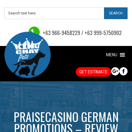
+63 966-9458229 / +63 999-5750902
MENU
GET ESTIMATE
PRAISECASINO GERMAN
PROMOTIONS – REVIEW