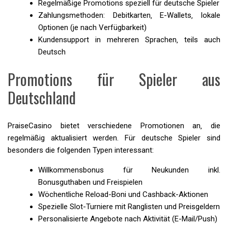
Regelmäßige Promotions speziell für deutsche Spieler
Zahlungsmethoden: Debitkarten‚ E-Wallets‚ lokale
Optionen (je nach Verfügbarkeit)
Kundensupport in mehreren Sprachen‚ teils auch
Deutsch
Promotions für Spieler aus
Deutschland
PraiseCasino bietet verschiedene Promotionen an‚ die
regelmäßig aktualisiert werden. Für deutsche Spieler sind
besonders die folgenden Typen interessant:
Willkommensbonus für Neukunden inkl.
Bonusguthaben und Freispielen
Wöchentliche Reload-Boni und Cashback-Aktionen
Spezielle Slot-Turniere mit Ranglisten und Preisgeldern
Personalisierte Angebote nach Aktivität (E-Mail/Push)