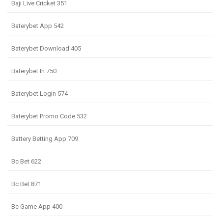
Baji Live Cricket 351
Baterybet App 542
Baterybet Download 405
Baterybet In 750
Baterybet Login 574
Baterybet Promo Code 532
Battery Betting App 709
Bc Bet 622
Bc Bet 871
Bc Game App 400