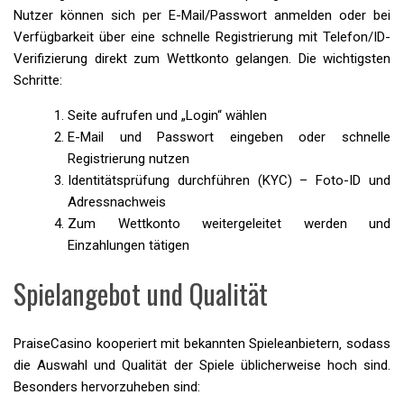
Nutzer können sich per E-Mail/Passwort anmelden oder bei
Verfügbarkeit über eine schnelle Registrierung mit Telefon/ID-
Verifizierung direkt zum Wettkonto gelangen. Die wichtigsten
Schritte:
Seite aufrufen und „Login“ wählen
E-Mail und Passwort eingeben oder schnelle
Registrierung nutzen
Identitätsprüfung durchführen (KYC) – Foto-ID und
Adressnachweis
Zum Wettkonto weitergeleitet werden und
Einzahlungen tätigen
Spielangebot und Qualität
PraiseCasino kooperiert mit bekannten Spieleanbietern‚ sodass
die Auswahl und Qualität der Spiele üblicherweise hoch sind.
Besonders hervorzuheben sind: