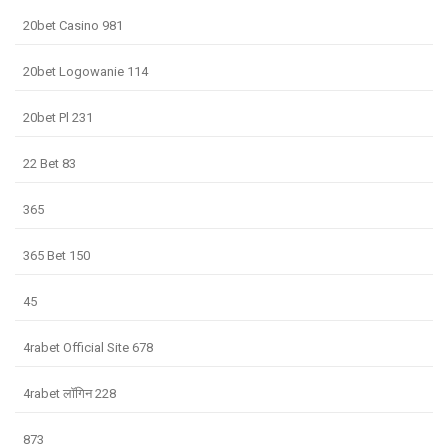
20bet Casino 981
20bet Logowanie 114
20bet Pl 231
22 Bet 83
365
365 Bet 150
45
4rabet Official Site 678
4rabet लॉगिन 228
873