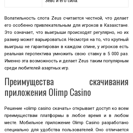
Зевс и его сила.
Волатильность слота Zeus считается честной, что делает
его особенно привлекательным для игроков в Казахстане.
Это означает, что выигрыши происходят регулярно, но их
размер может варьироваться. Несмотря на то, что крупный
выигрыш не гарантирован в каждом спине, у игроков есть
реальная перспектива умножить свою ставку в 5 000 раз.
Именно эта возможность и делает Zeus таким популярным
среди любителей азартных игр.
Преимущества скачивания
приложения Olimp Casino
Решение «olimp casino скачать» открывает доступ ко всем
преимуществам платформы в любое время и в любом
месте. Мобильное приложение Olimp Casino разработано
специально для удобства пользователей. Оно отличается