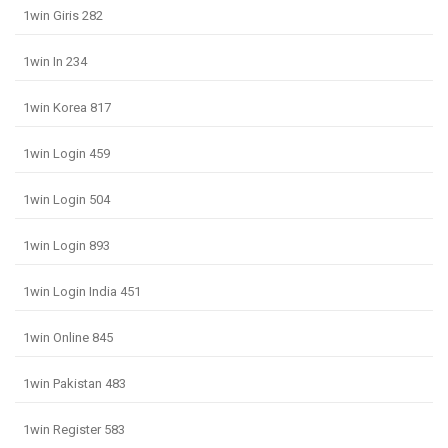
1win Giris 282
1win In 234
1win Korea 817
1win Login 459
1win Login 504
1win Login 893
1win Login India 451
1win Online 845
1win Pakistan 483
1win Register 583