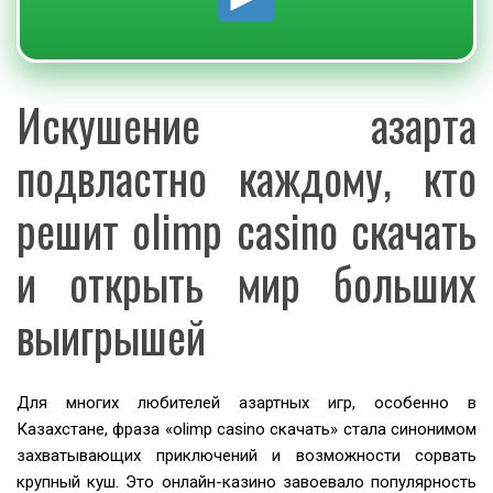
Искушение азарта
подвластно каждому, кто
решит olimp casino скачать
и открыть мир больших
выигрышей
Для многих любителей азартных игр, особенно в
Казахстане, фраза «
olimp casino скачать
» стала синонимом
захватывающих приключений и возможности сорвать
крупный куш. Это онлайн-казино завоевало популярность