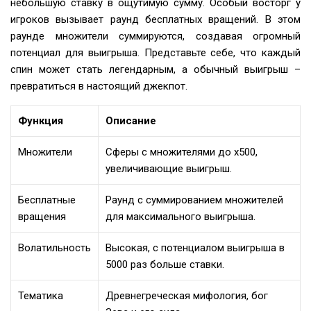
небольшую ставку в ощутимую сумму. Особый восторг у
игроков вызывает раунд бесплатных вращений. В этом
раунде множители суммируются, создавая огромный
потенциал для выигрыша. Представьте себе, что каждый
спин может стать легендарным, а обычный выигрыш –
превратиться в настоящий джекпот.
Функция
Описание
Множители
Сферы с множителями до x500,
увеличивающие выигрыш.
Бесплатные
Раунд с суммированием множителей
вращения
для максимального выигрыша.
Волатильность
Высокая, с потенциалом выигрыша в
5000 раз больше ставки.
Тематика
Древнегреческая мифология, бог