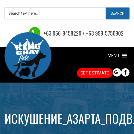
+63 966-9458229 / +63 999-5750902
MENU
GET ESTIMATE
ИСКУШЕНИЕ_АЗАРТА_ПОДВ