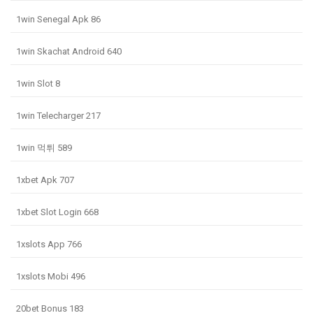
1win Senegal Apk 86
1win Skachat Android 640
1win Slot 8
1win Telecharger 217
1win 먹튀 589
1xbet Apk 707
1xbet Slot Login 668
1xslots App 766
1xslots Mobi 496
20bet Bonus 183