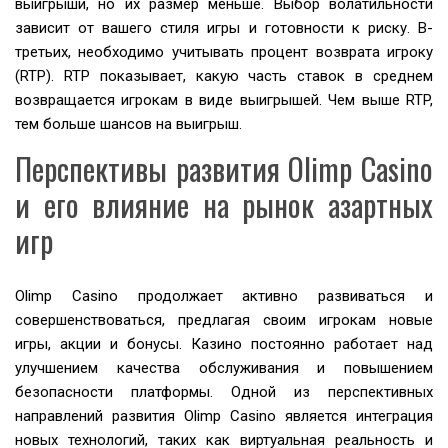
выигрыши, но их размер меньше. Выбор волатильности
зависит от вашего стиля игры и готовности к риску. В-
третьих, необходимо учитывать процент возврата игроку
(RTP). RTP показывает, какую часть ставок в среднем
возвращается игрокам в виде выигрышей. Чем выше RTP,
тем больше шансов на выигрыш.
Перспективы развития Olimp Casino
и его влияние на рынок азартных
игр
Olimp Casino продолжает активно развиваться и
совершенствоваться, предлагая своим игрокам новые
игры, акции и бонусы. Казино постоянно работает над
улучшением качества обслуживания и повышением
безопасности платформы. Одной из перспективных
направлений развития Olimp Casino является интеграция
новых технологий, таких как виртуальная реальность и