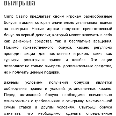
выигрыша
Olimp Casino предлагает своим игрокам разнообразные
бонусы и акции, которые значительно увеличивают шансы
на выигрыш. Новые игроки получают приветственный
бонус за первый депозит, который может включать в себя
как денежные средства, так и бесплатные вращения.
Помимо приветственного бонуса, казино регулярно
проводит акции для постоянных игроков, такие как
турниры, розыгрыши призов и кэшбэк. Эти акции
позволяют не только выиграть дополнительные средства,
но и получить ценные подарки.
Важным условием получения бонусов является
соблюдение правил и условий, установленных казино.
Перед активацией бонуса необходимо внимательно
ознакомиться с требованиями к отыгрышу, максимальной
сумме ставки и другим условиям. Отыгрыш бонуса
означает, что необходимо сделать определенное