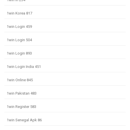
1win Korea 817
1win Login 459
1win Login 504
1win Login 893
1win Login India 451
1win Online 845
1win Pakistan 483
1win Register 583
1win Senegal Apk 86