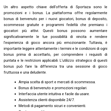
Un altro aspetto chiave dell'offerta di Sportaza sono le
promozioni e i bonus. La piattaforma offre regolarmente
bonus di benvenuto per i nuovi giocatori, bonus di deposito,
scommesse gratuite e programmi fedeltà che premiano i
giocatori più attivi. Questi bonus possono aumentare
significativamente le tue possibilità di vincita e rendere
l'esperienza di gioco ancora più emozionante. Tuttavia, è
importante leggere attentamente i termini e le condizioni di ogni
bonus prima di accettarlo, per comprendere i requisiti di
puntata e le restrizioni applicabili. L'utilizzo strategico di questi
bonus può fare la differenza tra una sessione di gioco
fruttuosa e una deludente.
Ampia scelta di sport e mercati di scommessa.
Bonus di benvenuto e promozioni regolari.
Interfaccia utente intuitiva e facile da usare.
Assistenza clienti disponibile 24/7.
Metodi di pagamento sicuri e convenienti.