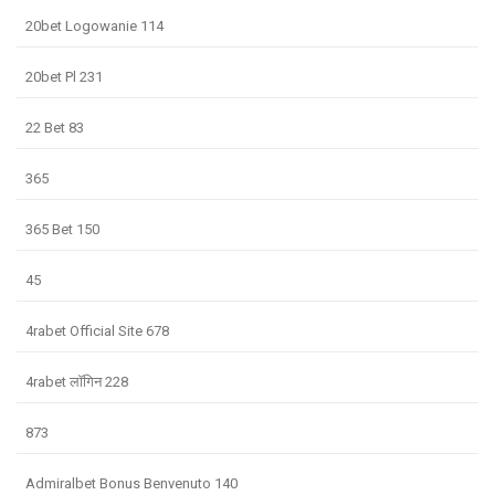
20bet Logowanie 114
20bet Pl 231
22 Bet 83
365
365 Bet 150
45
4rabet Official Site 678
4rabet लॉगिन 228
873
Admiralbet Bonus Benvenuto 140