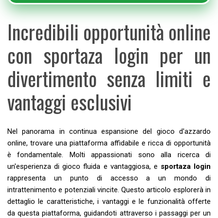
Incredibili opportunità online
con sportaza login per un
divertimento senza limiti e
vantaggi esclusivi
Nel panorama in continua espansione del gioco d'azzardo
online, trovare una piattaforma affidabile e ricca di opportunità
è fondamentale. Molti appassionati sono alla ricerca di
un'esperienza di gioco fluida e vantaggiosa, e
sportaza login
rappresenta un punto di accesso a un mondo di
intrattenimento e potenziali vincite. Questo articolo esplorerà in
dettaglio le caratteristiche, i vantaggi e le funzionalità offerte
da questa piattaforma, guidandoti attraverso i passaggi per un