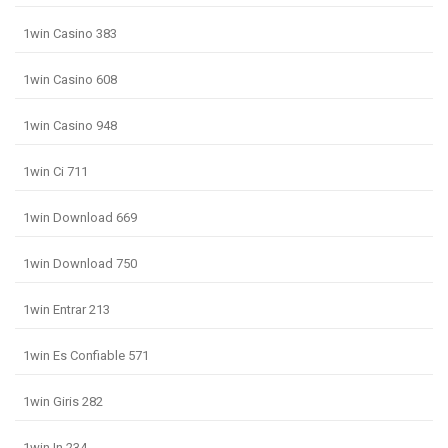
1win Casino 383
1win Casino 608
1win Casino 948
1win Ci 711
1win Download 669
1win Download 750
1win Entrar 213
1win Es Confiable 571
1win Giris 282
1win In 234