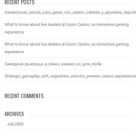
RECENT POSTS
Sensaciones_únicas_para_ganar_con_casino_caliente_y_apuestas_deport
What to know about live dealers at Osom Casino: an immersive gaming
experience
What to know about live dealers at Osom Casino: an immersive gaming
experience
Завидный_выигрыш_и_пинко_казино_кз_для_люби
Strategic_gameplay_with_vegashero_unlocks_premier_casino_experience
RECENT COMMENTS
ARCHIVES
July 2026