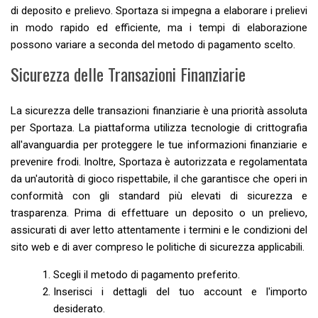
di deposito e prelievo. Sportaza si impegna a elaborare i prelievi
in modo rapido ed efficiente, ma i tempi di elaborazione
possono variare a seconda del metodo di pagamento scelto.
Sicurezza delle Transazioni Finanziarie
La sicurezza delle transazioni finanziarie è una priorità assoluta
per Sportaza. La piattaforma utilizza tecnologie di crittografia
all'avanguardia per proteggere le tue informazioni finanziarie e
prevenire frodi. Inoltre, Sportaza è autorizzata e regolamentata
da un'autorità di gioco rispettabile, il che garantisce che operi in
conformità con gli standard più elevati di sicurezza e
trasparenza. Prima di effettuare un deposito o un prelievo,
assicurati di aver letto attentamente i termini e le condizioni del
sito web e di aver compreso le politiche di sicurezza applicabili.
Scegli il metodo di pagamento preferito.
Inserisci i dettagli del tuo account e l'importo
desiderato.