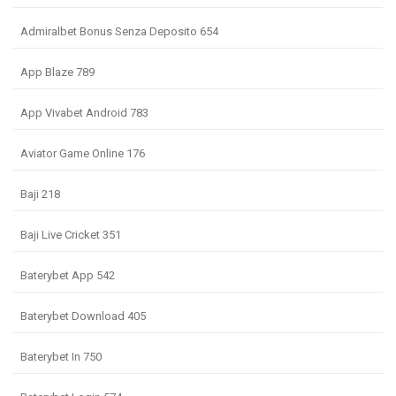
Admiralbet Bonus Senza Deposito 654
App Blaze 789
App Vivabet Android 783
Aviator Game Online 176
Baji 218
Baji Live Cricket 351
Baterybet App 542
Baterybet Download 405
Baterybet In 750