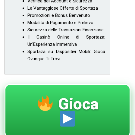
Verifica dell'Account e Sicurezza
Le Vantaggiose Offerte di Sportaza
Promozioni e Bonus Benvenuto
Modalità di Pagamento e Prelievo
Sicurezza delle Transazioni Finanziarie
Il Casinò Online di Sportaza:
Un'Esperienza Immersiva
Sportaza su Dispositivi Mobili: Gioca
Ovunque Ti Trovi
Gioca