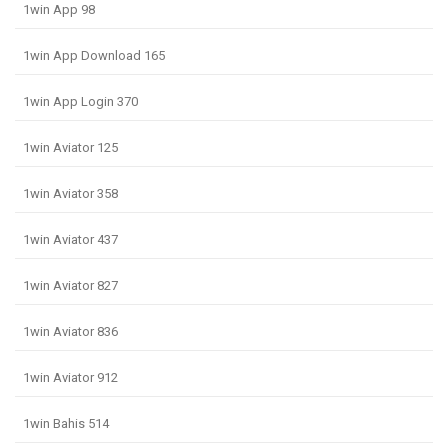
1win App 98
1win App Download 165
1win App Login 370
1win Aviator 125
1win Aviator 358
1win Aviator 437
1win Aviator 827
1win Aviator 836
1win Aviator 912
1win Bahis 514