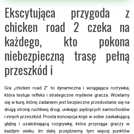
Ekscytująca przygoda z
chicken road 2 czeka na
każdego, kto pokona
niebezpieczną trasę pełną
przeszkód i
Gra „
chicken road 2
” to dynamiczna i wciągająca rozrywka,
która testuje refleks i strategiczne myślenie gracza. Wcielamy
się w kurę, której zadaniem jest bezpieczne przedostanie się na
drugą stronę ruchliwej drogi, unikając pędzących samochodów
i innych przeszkód. Prosta koncepcja kryje w sobie zaskakującą
głębię i uzależniającą rozgrywkę, która przyciąga graczy w
każdym wieku. Im dalej przejdziemy, tym więcej punktów