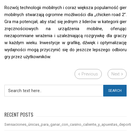
Rozwój technologii mobilnych i coraz większa popularność gier
mobilnych stwarzają ogromne możliwości dla „chicken road 2”.
Gra ma potencjał, aby stać się jednym z liderów w kategorii gier
zręcznościowych na urządzenia mobilne, oferując
niezapomniane wrażenia i uzależniającą rozgrywkę dla graczy
w każdym wieku. Inwestycje w grafikę, dźwięk i optymalizację
wydajności mogą przyczynić się do jeszcze lepszego odbioru
gry przez użytkowników.
Previous
Next
RECENT POSTS
Sensaciones_únicas_para_ganar_con_casino_caliente_y_apuestas_deport