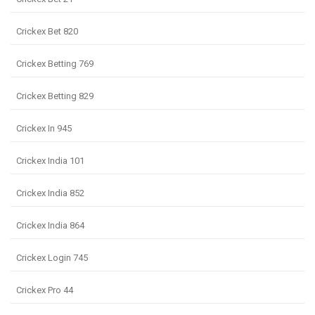
Crickex Bet 820
Crickex Betting 769
Crickex Betting 829
Crickex In 945
Crickex India 101
Crickex India 852
Crickex India 864
Crickex Login 745
Crickex Pro 44