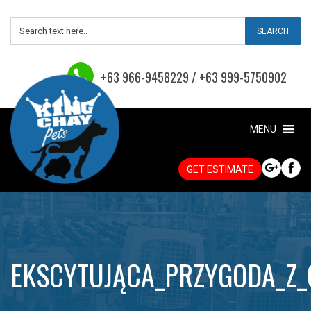
+63 966-9458229 / +63 999-5750902
MENU
GET ESTIMATE
EKSCYTUJĄCA_PRZYGODA_Z_