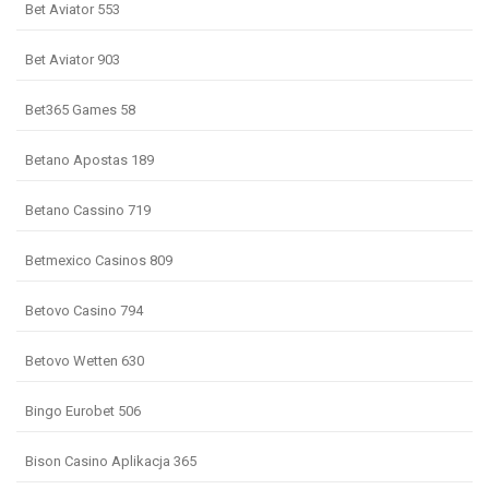
Bet Aviator 553
Bet Aviator 903
Bet365 Games 58
Betano Apostas 189
Betano Cassino 719
Betmexico Casinos 809
Betovo Casino 794
Betovo Wetten 630
Bingo Eurobet 506
Bison Casino Aplikacja 365