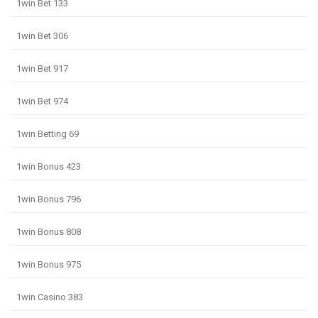
1win Bet 133
1win Bet 306
1win Bet 917
1win Bet 974
1win Betting 69
1win Bonus 423
1win Bonus 796
1win Bonus 808
1win Bonus 975
1win Casino 383