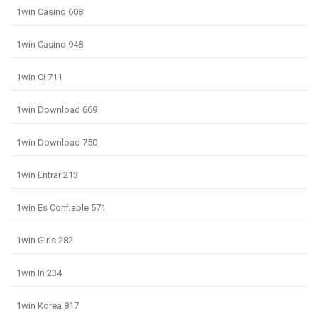
1win Casino 608
1win Casino 948
1win Ci 711
1win Download 669
1win Download 750
1win Entrar 213
1win Es Confiable 571
1win Giris 282
1win In 234
1win Korea 817