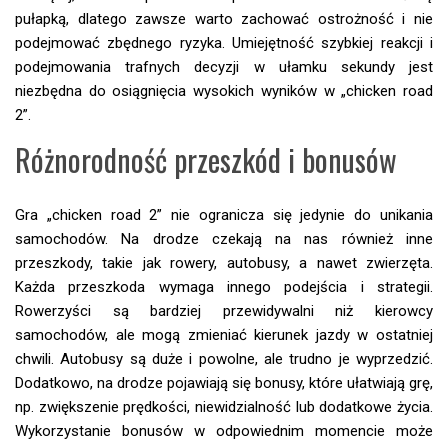
pułapką, dlatego zawsze warto zachować ostrożność i nie
podejmować zbędnego ryzyka. Umiejętność szybkiej reakcji i
podejmowania trafnych decyzji w ułamku sekundy jest
niezbędna do osiągnięcia wysokich wyników w „chicken road
2”.
Różnorodność przeszkód i bonusów
Gra „chicken road 2” nie ogranicza się jedynie do unikania
samochodów. Na drodze czekają na nas również inne
przeszkody, takie jak rowery, autobusy, a nawet zwierzęta.
Każda przeszkoda wymaga innego podejścia i strategii.
Rowerzyści są bardziej przewidywalni niż kierowcy
samochodów, ale mogą zmieniać kierunek jazdy w ostatniej
chwili. Autobusy są duże i powolne, ale trudno je wyprzedzić.
Dodatkowo, na drodze pojawiają się bonusy, które ułatwiają grę,
np. zwiększenie prędkości, niewidzialność lub dodatkowe życia.
Wykorzystanie bonusów w odpowiednim momencie może