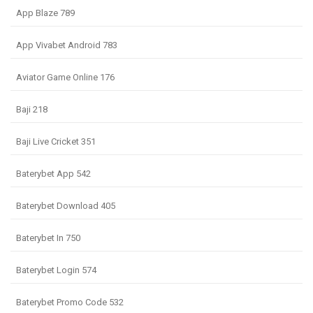
App Blaze 789
App Vivabet Android 783
Aviator Game Online 176
Baji 218
Baji Live Cricket 351
Baterybet App 542
Baterybet Download 405
Baterybet In 750
Baterybet Login 574
Baterybet Promo Code 532