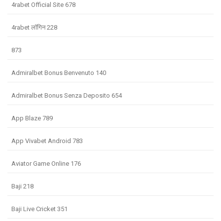
4rabet Official Site 678
4rabet लॉगिन 228
873
Admiralbet Bonus Benvenuto 140
Admiralbet Bonus Senza Deposito 654
App Blaze 789
App Vivabet Android 783
Aviator Game Online 176
Baji 218
Baji Live Cricket 351