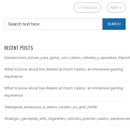
Previous
Next
RECENT POSTS
Sensaciones_únicas_para_ganar_con_casino_caliente_y_apuestas_deport
What to know about live dealers at Osom Casino: an immersive gaming
experience
What to know about live dealers at Osom Casino: an immersive gaming
experience
Завидный_выигрыш_и_пинко_казино_кз_для_люби
Strategic_gameplay_with_vegashero_unlocks_premier_casino_experience