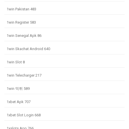
1win Pakistan 483
1win Register 583
1win Senegal Apk 86
1win Skachat Android 640
1win Slot 8
1win Telecharger 217
1win 먹튀 589
1xbet Apk 707
1xbet Slot Login 668
1xslots App 766