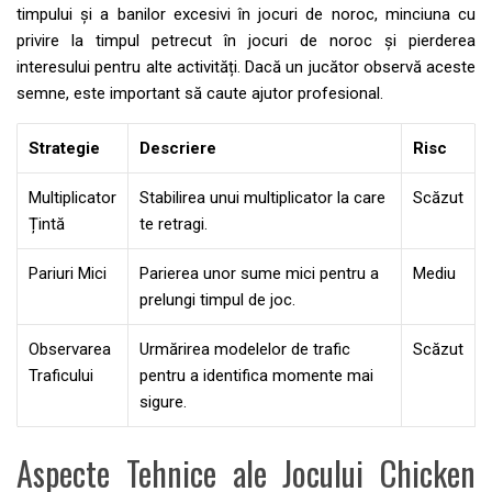
timpului și a banilor excesivi în jocuri de noroc, minciuna cu
privire la timpul petrecut în jocuri de noroc și pierderea
interesului pentru alte activități. Dacă un jucător observă aceste
semne, este important să caute ajutor profesional.
Strategie
Descriere
Risc
Multiplicator
Stabilirea unui multiplicator la care
Scăzut
Țintă
te retragi.
Pariuri Mici
Parierea unor sume mici pentru a
Mediu
prelungi timpul de joc.
Observarea
Urmărirea modelelor de trafic
Scăzut
Traficului
pentru a identifica momente mai
sigure.
Aspecte Tehnice ale Jocului Chicken