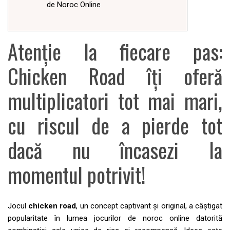
de Noroc Online
Atenție la fiecare pas:
Chicken Road îți oferă
multiplicatori tot mai mari,
cu riscul de a pierde tot
dacă nu încasezi la
momentul potrivit!
Jocul
chicken road
, un concept captivant și original, a câștigat
popularitate în lumea jocurilor de noroc online datorită