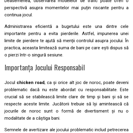
Deasemenea, observarea modelelor de trafic poate oferi o
perspectivă asupra momentelor mai puțin riscante pentru a
continua jocul.
Administrarea eficientă a bugetului este una dintre cele
importante pentru a evita pierderile. Astfel, impunerea unei
limite de pierdere te ajută să menții controlul asupra jocului. În
practica, aceasta limitează suma de bani pe care ești dispus să
o pierzi într-o singură sesiune.
Importanța Jocului Responsabil
Jocul
chicken road
, ca și orice alt joc de noroc, poate deveni
problematic dacă nu este abordat cu responsabilitate. Este
crucial să se stabilească limite clare de timp și bani și să se
respecte aceste limite. Jucătorii trebuie să își amintească că
jocurile de noroc sunt o formă de divertisment și nu o
modalitate de a câștiga bani.
Semnele de avertizare ale jocului problematic includ petrecerea