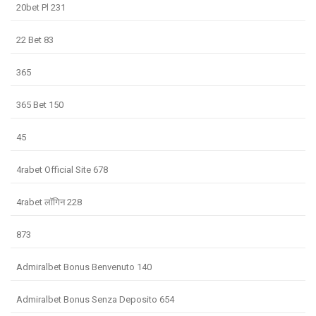
20bet Pl 231
22 Bet 83
365
365 Bet 150
45
4rabet Official Site 678
4rabet लॉगिन 228
873
Admiralbet Bonus Benvenuto 140
Admiralbet Bonus Senza Deposito 654