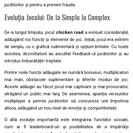
jucătorilor și pentru a preveni frauda.
Evoluția Jocului: De la Simplu la Complex
De-a lungul timpului, jocul
chicken road
a evoluat considerabil,
adăugând noi funcții și elemente de joc. Inițial, jocul era extrem
de simplu, cu o grafică rudimentară și opțiuni limitate. Cu toate
acestea, dezvoltatorii au ascultat feedback-ul jucătorilor și au
introdus îmbunătățiri treptate.
Printre noile funcții adăugate se numără bonusuri, multiplicatori
mai mari, obstacole suplimentare și diferite moduri de joc.
Aceste adăugiri au făcut jocul mai captivant și mai provocator,
atrăgând un public mai larg. De asemenea, apariția versiunilor
multiplayer a permis jucătorilor să concureze unii împotriva
altora, adăugând un nou nivel de emoție și competitivitate.
O altă evoluție importantă este integrarea funcțiilor sociale,
cum ar fi leaderboard-uri și posibilitatea de a împărtăși