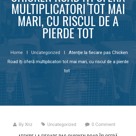
MULTIPLICATORI TOT MAI
MARI, CU RISCUL DE A
PIERDE TOT
Home
I
Uncategorized
I
Atenție la fiecare pas Chicken
Road îți oferă multiplicatori tot mai mari, cu riscul de a pierde
tot
By
Xriz
Uncategorized
0 Comment