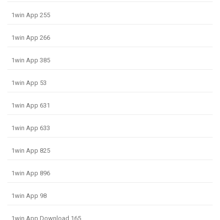
1win App 255
1win App 266
1win App 385
1win App 53
1win App 631
1win App 633
1win App 825
1win App 896
1win App 98
1win App Download 165