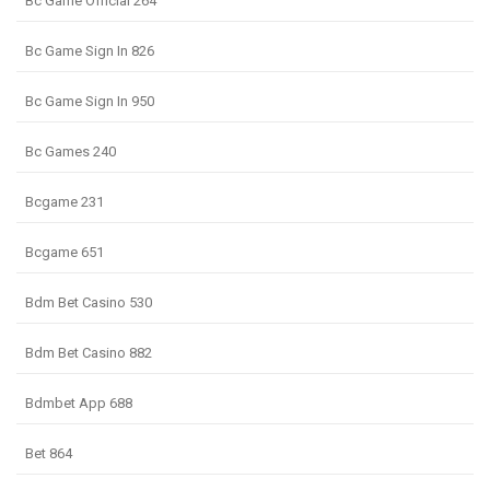
Bc Game Official 264
Bc Game Sign In 826
Bc Game Sign In 950
Bc Games 240
Bcgame 231
Bcgame 651
Bdm Bet Casino 530
Bdm Bet Casino 882
Bdmbet App 688
Bet 864