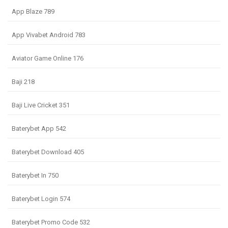
App Blaze 789
App Vivabet Android 783
Aviator Game Online 176
Baji 218
Baji Live Cricket 351
Baterybet App 542
Baterybet Download 405
Baterybet In 750
Baterybet Login 574
Baterybet Promo Code 532