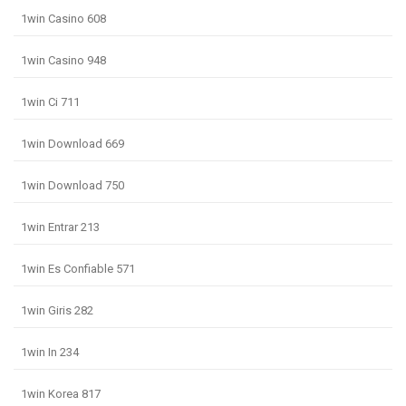
1win Casino 608
1win Casino 948
1win Ci 711
1win Download 669
1win Download 750
1win Entrar 213
1win Es Confiable 571
1win Giris 282
1win In 234
1win Korea 817