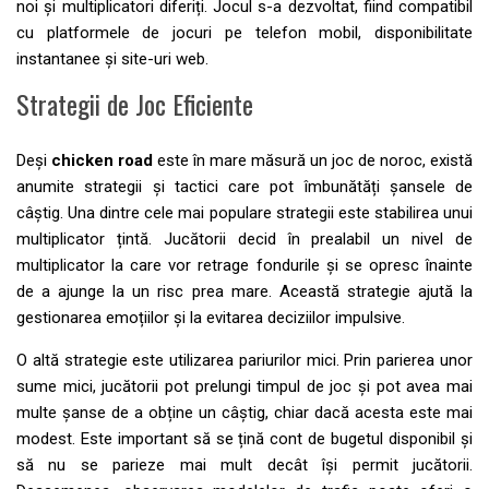
noi și multiplicatori diferiți. Jocul s-a dezvoltat, fiind compatibil
cu platformele de jocuri pe telefon mobil, disponibilitate
instantanee și site-uri web.
Strategii de Joc Eficiente
Deși
chicken road
este în mare măsură un joc de noroc, există
anumite strategii și tactici care pot îmbunătăți șansele de
câștig. Una dintre cele mai populare strategii este stabilirea unui
multiplicator țintă. Jucătorii decid în prealabil un nivel de
multiplicator la care vor retrage fondurile și se opresc înainte
de a ajunge la un risc prea mare. Această strategie ajută la
gestionarea emoțiilor și la evitarea deciziilor impulsive.
O altă strategie este utilizarea pariurilor mici. Prin parierea unor
sume mici, jucătorii pot prelungi timpul de joc și pot avea mai
multe șanse de a obține un câștig, chiar dacă acesta este mai
modest. Este important să se țină cont de bugetul disponibil și
să nu se parieze mai mult decât își permit jucătorii.