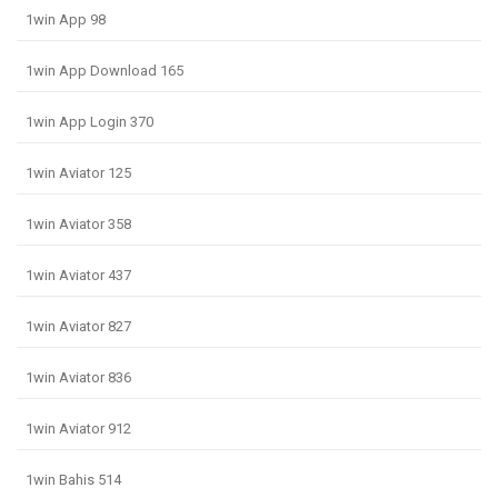
1win App 98
1win App Download 165
1win App Login 370
1win Aviator 125
1win Aviator 358
1win Aviator 437
1win Aviator 827
1win Aviator 836
1win Aviator 912
1win Bahis 514