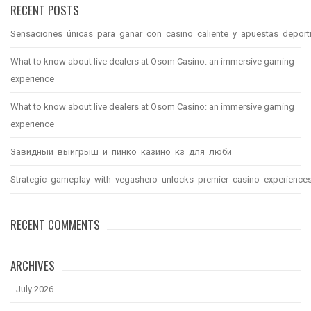
RECENT POSTS
Sensaciones_únicas_para_ganar_con_casino_caliente_y_apuestas_deport
What to know about live dealers at Osom Casino: an immersive gaming
experience
What to know about live dealers at Osom Casino: an immersive gaming
experience
Завидный_выигрыш_и_пинко_казино_кз_для_люби
Strategic_gameplay_with_vegashero_unlocks_premier_casino_experience
RECENT COMMENTS
ARCHIVES
July 2026