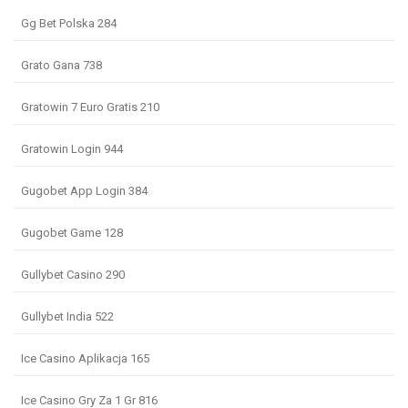
Gg Bet Polska 284
Grato Gana 738
Gratowin 7 Euro Gratis 210
Gratowin Login 944
Gugobet App Login 384
Gugobet Game 128
Gullybet Casino 290
Gullybet India 522
Ice Casino Aplikacja 165
Ice Casino Gry Za 1 Gr 816