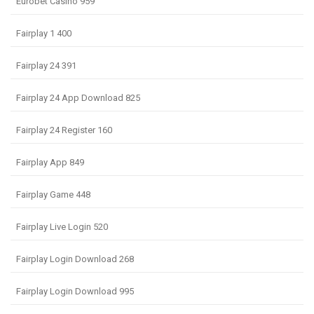
Eurobet Casino 959
Fairplay 1 400
Fairplay 24 391
Fairplay 24 App Download 825
Fairplay 24 Register 160
Fairplay App 849
Fairplay Game 448
Fairplay Live Login 520
Fairplay Login Download 268
Fairplay Login Download 995