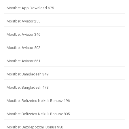
Mostbet App Download 675
Mostbet Aviator 255
Mostbet Aviator 346
Mostbet Aviator 502
Mostbet Aviator 661
Mostbet Bangladesh 349
Mostbet Bangladesh 478
Mostbet Befizetes Nelkuli Bonusz 196
Mostbet Befizetes Nelkuli Bonusz 805
Mostbet Bezdepozitnii Bonus 950