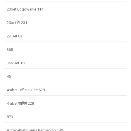
20bet Logowanie 114
20bet Pl 231
22 Bet 83
365
365 Bet 150
45
4rabet Official Site 678
4rabet लॉगिन 228
873
Admiralbet Bonus Benvenuto 140