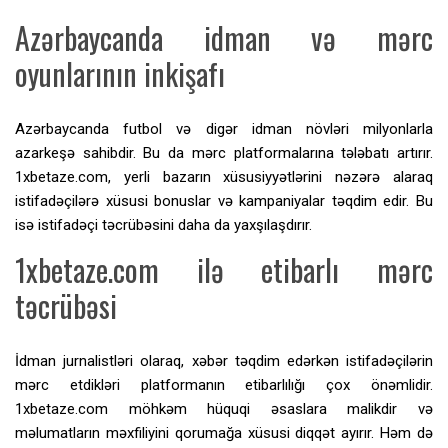
Azərbaycanda idman və mərc
oyunlarının inkişafı
Azərbaycanda futbol və digər idman növləri milyonlarla
azarkeşə sahibdir. Bu da mərc platformalarına tələbatı artırır.
1xbetaze.com, yerli bazarın xüsusiyyətlərini nəzərə alaraq
istifadəçilərə xüsusi bonuslar və kampaniyalar təqdim edir. Bu
isə istifadəçi təcrübəsini daha da yaxşılaşdırır.
1xbetaze.com ilə etibarlı mərc
təcrübəsi
İdman jurnalistləri olaraq, xəbər təqdim edərkən istifadəçilərin
mərc etdikləri platformanın etibarlılığı çox önəmlidir.
1xbetaze.com möhkəm hüquqi əsaslara malikdir və
məlumatların məxfiliyini qorumağa xüsusi diqqət ayırır. Həm də