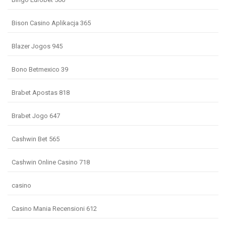
Bison Casino Aplikacja 365
Blazer Jogos 945
Bono Betmexico 39
Brabet Apostas 818
Brabet Jogo 647
Cashwin Bet 565
Cashwin Online Casino 718
casino
Casino Mania Recensioni 612