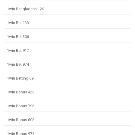
1win Bangladesh 120
1win Bet 133
1win Bet 306
1win Bet 917
1win Bet 974
1win Betting 69
1win Bonus 423
1win Bonus 796
1win Bonus 808
1win Bonus 975