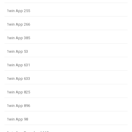
1win App 255
1win App 266
1win App 385
1win App 53
1win App 631
1win App 633
1win App 825
1win App 896
1win App 98