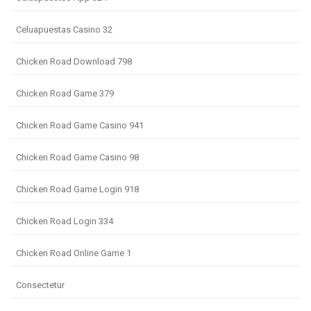
Celuapuestas Casino 32
Chicken Road Download 798
Chicken Road Game 379
Chicken Road Game Casino 941
Chicken Road Game Casino 98
Chicken Road Game Login 918
Chicken Road Login 334
Chicken Road Online Game 1
Consectetur