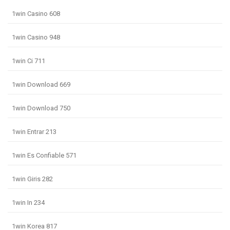
1win Casino 608
1win Casino 948
1win Ci 711
1win Download 669
1win Download 750
1win Entrar 213
1win Es Confiable 571
1win Giris 282
1win In 234
1win Korea 817