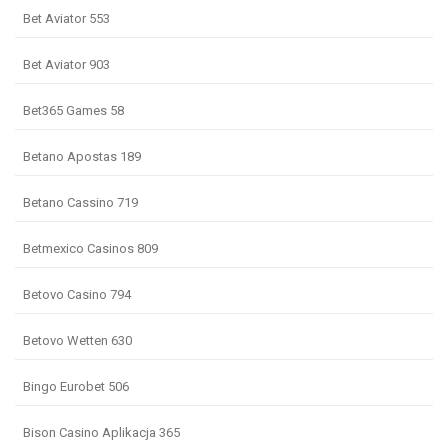
Bet Aviator 553
Bet Aviator 903
Bet365 Games 58
Betano Apostas 189
Betano Cassino 719
Betmexico Casinos 809
Betovo Casino 794
Betovo Wetten 630
Bingo Eurobet 506
Bison Casino Aplikacja 365