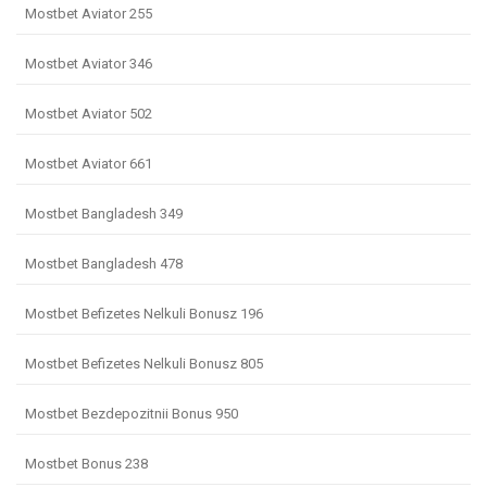
Mostbet Aviator 255
Mostbet Aviator 346
Mostbet Aviator 502
Mostbet Aviator 661
Mostbet Bangladesh 349
Mostbet Bangladesh 478
Mostbet Befizetes Nelkuli Bonusz 196
Mostbet Befizetes Nelkuli Bonusz 805
Mostbet Bezdepozitnii Bonus 950
Mostbet Bonus 238