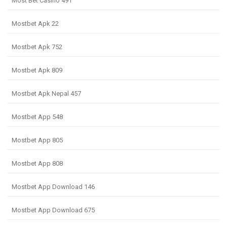
Most Bet Casino 491
Mostbet Apk 22
Mostbet Apk 752
Mostbet Apk 809
Mostbet Apk Nepal 457
Mostbet App 548
Mostbet App 805
Mostbet App 808
Mostbet App Download 146
Mostbet App Download 675