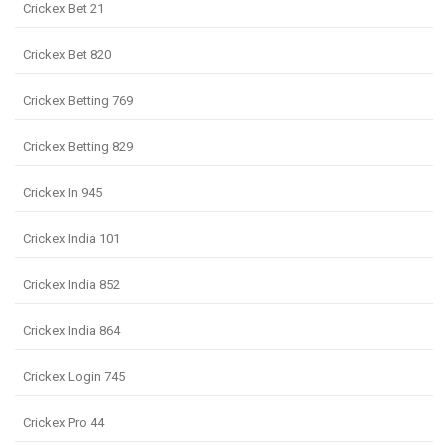
Crickex Bet 21
Crickex Bet 820
Crickex Betting 769
Crickex Betting 829
Crickex In 945
Crickex India 101
Crickex India 852
Crickex India 864
Crickex Login 745
Crickex Pro 44