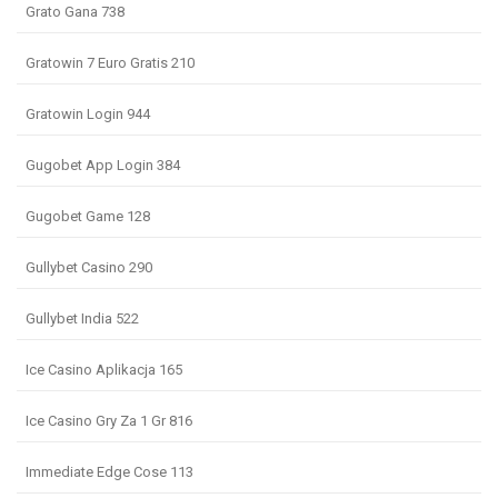
Grato Gana 738
Gratowin 7 Euro Gratis 210
Gratowin Login 944
Gugobet App Login 384
Gugobet Game 128
Gullybet Casino 290
Gullybet India 522
Ice Casino Aplikacja 165
Ice Casino Gry Za 1 Gr 816
Immediate Edge Cose 113