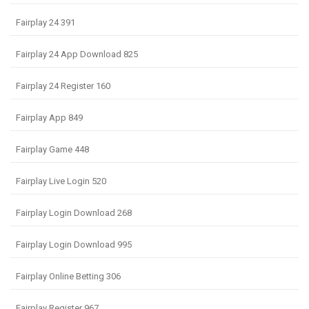
Fairplay 24 391
Fairplay 24 App Download 825
Fairplay 24 Register 160
Fairplay App 849
Fairplay Game 448
Fairplay Live Login 520
Fairplay Login Download 268
Fairplay Login Download 995
Fairplay Online Betting 306
Fairplay Register 967