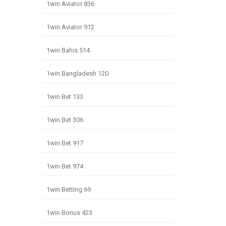
1win Aviator 836
1win Aviator 912
1win Bahis 514
1win Bangladesh 120
1win Bet 133
1win Bet 306
1win Bet 917
1win Bet 974
1win Betting 69
1win Bonus 423