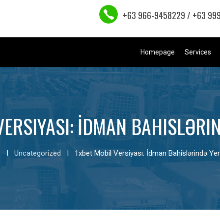
+63 966-9458229 / +63 99
Homepage
Services
VERSIYASI: İDMAN BAHISLƏRI
e
I
Uncategorized
I
1xbet Mobil Versiyası: İdman Bahislərində Yen