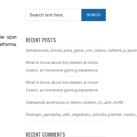
lər üçün
RECENT POSTS
atforma,
Sensaciones_únicas_para_ganar_con_casino_caliente_y_apue
What to know about live dealers at Osom
Casino: an immersive gaming experience
What to know about live dealers at Osom
Casino: an immersive gaming experience
Завидный_выигрыш_и_пинко_казино_кз_для_люби
Strategic_gameplay_with_vegashero_unlocks_premier_casino
RECENT COMMENTS