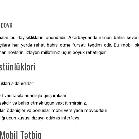
I DÖVR
alar bu dəyişikliklərin önündədir. Azərbaycanda idman bahis sevən
əçilərə hər yerdə rahat bahis etmə fürsəti təqdim edir. Bu mobil pl
an növlərini izləyən millətimiz üçün böyük rahatlıqdır.
stünlükləri
kləri əldə edirlər:
 vasitəsilə asanlıqla giriş imkanı.
əkdir və bahis etmək üçün vaxt itirmirsiniz.
kalar, ödənişlər və bonuslar mobil versiyada mövcuddur.
lığı üçün xüsusi dizayn edilmiş interfeys.
 Mobil Tətbiq